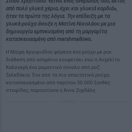
Σίσσυ Χρηστίδου: «Είναι ένας άνθρωπος που, εκτός
από πολύ γλυκά χέρια, έχει και γλυκιά καρδιά»,
ήταν τα πρώτα της λόγια. Την επίδειξη με τα
γλυκά-ρούχα άνοιξε η Ματίνα Νικολάου με μια
δημιουργία εμπνευσμένη από τη μαργαρίτα
κατασκευασμένη από marshmallows.
H Μαίρη Αργυριάδου φόρεσε ένα ρούχο με ροκ
διάθεση από ασημένια κουφετάκι ενώ η Ανχελίτα
Καλογερή ένα ρομαντικό σύνολο από ροζ
ζελεδάκια. Ένα από τα πιο απαιτητικά ρούχα,
κατασκευασμένο από περίπου 30.000 ξανθές
σταφίδες, παρουσίασε η Άννα Ζηρδέλη.
ΔΙΑΦΗΜΙΣΗ