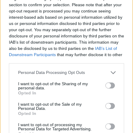
(École Nationale Supérieure de la Pâtisserie), υπό τη
section to confirm your selection. Please note that after your
διεύθυνση των δύο κορυφαίων chef
opt-out request is processed you may continue seeing
interest-based ads based on personal information utilized by
ζαχαροπλαστικής Y. Thuries και A. Ducasse. Στη
us or personal information disclosed to third parties prior to
συνέχεια παρακολούθησε σεµινάρια σε Ελλάδα και
your opt-out. You may separately opt-out of the further
εξωτερικό µε θέµα τις τεχνικές ζάχαρης,
disclosure of your personal information by third parties on the
καραµέλας, σοκολάτας, γαμήλιας τούρτας κ.ά.
IAB’s list of downstream participants. This information may
also be disclosed by us to third parties on the
IAB’s List of
Αξιοποιώντας την ειδίκευσή του στις τεχνικές
Downstream Participants
that may further disclose it to other
αυτές, άρχισε σταδιακά να δηµιουργεί και τα πρώτα
third parties.
κοµµάτια εικαστικής ζαχαροπλαστικής. Τον
Φεβρουάριο του 2009 παρουσίασε στην έκθεση
Personal Data Processing Opt Outs
αρτοποιίας-ζαχαροπλαστικής ΑΡΤΟΖΑ το Sweet
I want to opt-out of the Sharing of my
Fashion by C. Vergados, την πρώτη ολοκληρωµένη
personal data.
Opted In
επίδειξη µόδας µε ρούχα και αξεσουάρ
κατασκευασµένα από υλικά ζαχαροπλαστικής.
I want to opt-out of the Sale of my
Personal Data.
Ακολούθησε το Sweet Fashion 2 by C. Vergados τον
Opted In
Φεβρουάριο του 2011, το οποίο κέρδισε τις
I want to opt-out of processing my
εντυπώσεις µέσα από την προβολή του σε πολλές
Personal Data for Targeted Advertising.