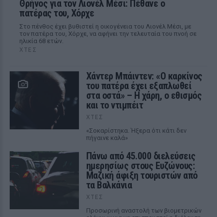
Θρήνος για τον Λιονέλ Μέσι: Πέθανε ο
πατέρας του, Χόρχε
Στο πένθος έχει βυθιστεί η οικογένεια του Λιονέλ Μέσι, με
τον πατέρα του, Χόρχε, να αφήνει την τελευταία του πνοή σε
ηλικία 68 ετών.
ΧΤΕΣ
Χάντερ Μπάιντεν: «Ο καρκίνος
του πατέρα έχει εξαπλωθεί
στα οστά» – Η χάρη, ο εθισμός
και το ντιμπέιτ
ΧΤΕΣ
«Σοκαρίστηκα. Ήξερα ότι κάτι δεν
πήγαινε καλά»
Πάνω από 45.000 διελεύσεις
ημερησίως στους Ευζώνους:
Μαζική άφιξη τουριστών από
τα Βαλκάνια
ΧΤΕΣ
Προσωρινή αναστολή των βιομετρικών