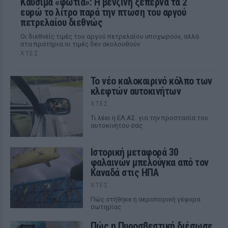
Καύσιμα «φωτιά»: Η βενζίνη ξεπερνά τα 2
ευρώ το λίτρο παρά την πτώση του αργού
πετρελαίου διεθνώς
Οι διεθνείς τιμές του αργού πετρελαίου υποχωρούν, αλλά
στα πρατήρια οι τιμές δεν ακολουθούν
ΧΤΕΣ
Το νέο καλοκαιρινό κόλπο των
κλεφτών αυτοκινήτων
ΧΤΕΣ
Tι λέει η ΕΛ.ΑΣ. για την προστασία του
αυτοκινήτου σας
Ιστορική μεταφορά 30
φαλαινών μπελούγκα από τον
Καναδά στις ΗΠΑ
ΧΤΕΣ
Πώς στήθηκε η αεροπορική γέφυρα
σωτηρίας
Πώς η Πυροσβεστική διέσωσε