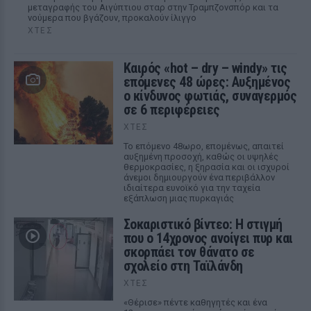
μεταγραφής του Αιγύπτιου σταρ στην Τραμπζονσπόρ και τα
νούμερα που βγάζουν, προκαλούν ίλιγγο
ΧΤΕΣ
Καιρός «hot – dry – windy» τις
επόμενες 48 ώρες: Αυξημένος
ο κίνδυνος φωτιάς, συναγερμός
σε 6 περιφέρειες
ΧΤΕΣ
Το επόμενο 48ωρο, επομένως, απαιτεί
αυξημένη προσοχή, καθώς οι υψηλές
θερμοκρασίες, η ξηρασία και οι ισχυροί
άνεμοι δημιουργούν ένα περιβάλλον
ιδιαίτερα ευνοϊκό για την ταχεία
εξάπλωση μιας πυρκαγιάς
Σοκαριστικό βίντεο: Η στιγμή
που ο 14χρονος ανοίγει πυρ και
σκορπάει τον θάνατο σε
σχολείο στη Ταϊλάνδη
ΧΤΕΣ
«Θέρισε» πέντε καθηγητές και ένα