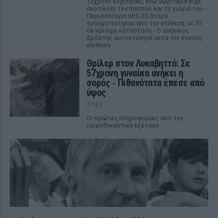
12χρονο κοριτσάκι, ενώ νωρίτερα είχε
σκοτώσει τον παππού και τη γιαγιά του -
Περισσότερα από 20 άτομα
τραυματίστηκαν από την επίθεση, οι 10
σε κρίσιμη κατάσταση - Ο ανήλικος
δράστης αυτοκτόνησε μετά την ένοπλη
επίθεση
Θρίλερ στον Λυκαβηττό: Σε
57χρονη γυναίκα ανήκει η
σορός ‑ Πιθανότατα έπεσε από
ύψος
ΧΤΕΣ
Οι πρώτες πληροφορίες από την
ιατροδικαστική εξέταση