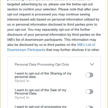
ΔΕΙΤΕ ΕΠΙΣΗΣ
targeted advertising by us, please use the below opt-out
section to confirm your selection. Please note that after your
opt-out request is processed you may continue seeing
ΣΤΗΝ ΙΔΙΑ ΚΑΤΗΓΟΡΙΑ
interest-based ads based on personal information utilized by
us or personal information disclosed to third parties prior to
Ουκρανία: Βίντεο σοκ με
your opt-out. You may separately opt-out of the further
19χρονο να οδηγείται με τη βία
disclosure of your personal information by third parties on the
για επιστράτευση ‑ Τι είναι το
IAB’s list of downstream participants. This information may
«busification»
also be disclosed by us to third parties on the
IAB’s List of
ΧΤΕΣ
Downstream Participants
that may further disclose it to other
third parties.
Βίντεο που φέρεται να δείχνει βίαιη
μεταφορά άνδρα για στρατιωτική
επιστράτευση στην Ουκρανία
Personal Data Processing Opt Outs
επαναφέρει τη συζήτηση για το λεγόμενο
«busification».
I want to opt-out of the Sharing of my
personal data.
Ουκρανία: Βίντεο σοκ με
Opted In
19χρονο να οδηγείται με τη βία
για επιστράτευση ‑ Τι είναι το
I want to opt-out of the Sale of my
«busification»
Personal Data.
Opted In
ΧΤΕΣ
Βίντεο που φέρεται να δείχνει βίαιη
I want to opt-out of processing my