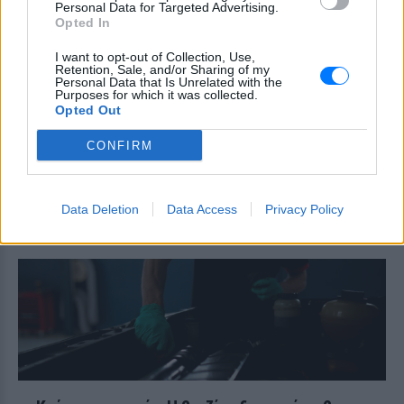
μεταφορά άνδρα για στρατιωτική
Personal Data for Targeted Advertising.
επιστράτευση στην Ουκρανία
Opted In
επαναφέρει τη συζήτηση για το λεγόμενο
«busification».
I want to opt-out of Collection, Use,
Retention, Sale, and/or Sharing of my
Πάρο: 4χρονος έχασε τη ζωή
Personal Data that Is Unrelated with the
του σε πισίνα beach bar –
Purposes for which it was collected.
Opted Out
Βούτηξε ο μπάρμαν για να τον
ανασύρει
CONFIRM
ΧΤΕΣ
Ο ιδιοκτήτης του beach bar και οι γονείς
του μικρού προσήχθησαν από τις αρχές -
σύμφωνα με πληροφορίες, κανείς δεν
Data Deletion
Data Access
Privacy Policy
βρισκόταν κοντά στο παιδί εκείνη την
ώρα