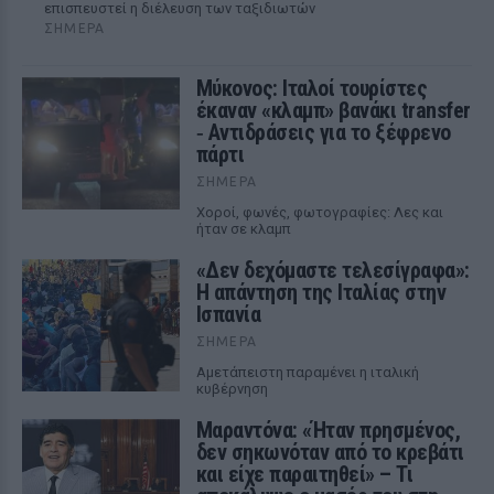
επισπευστεί η διέλευση των ταξιδιωτών
ΣΉΜΕΡΑ
Μύκονος: Ιταλοί τουρίστες
έκαναν «κλαμπ» βανάκι transfer
‑ Αντιδράσεις για το ξέφρενο
πάρτι
ΣΉΜΕΡΑ
Χοροί, φωνές, φωτογραφίες: Λες και
ήταν σε κλαμπ
«Δεν δεχόμαστε τελεσίγραφα»:
Η απάντηση της Ιταλίας στην
Ισπανία
ΣΉΜΕΡΑ
Αμετάπειστη παραμένει η ιταλική
κυβέρνηση
Μαραντόνα: «Ήταν πρησμένος,
δεν σηκωνόταν από το κρεβάτι
και είχε παραιτηθεί» – Τι