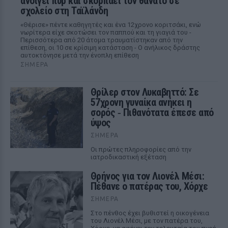
ανοίγει πυρ και σκορπάει τον θάνατο σε
σχολείο στη Ταϊλάνδη
«Θέρισε» πέντε καθηγητές και ένα 12χρονο κοριτσάκι, ενώ
νωρίτερα είχε σκοτώσει τον παππού και τη γιαγιά του -
Περισσότερα από 20 άτομα τραυματίστηκαν από την
επίθεση, οι 10 σε κρίσιμη κατάσταση - Ο ανήλικος δράστης
αυτοκτόνησε μετά την ένοπλη επίθεση
ΣΉΜΕΡΑ
Θρίλερ στον Λυκαβηττό: Σε
57χρονη γυναίκα ανήκει η
σορός ‑ Πιθανότατα έπεσε από
ύψος
ΣΉΜΕΡΑ
Οι πρώτες πληροφορίες από την
ιατροδικαστική εξέταση
Θρήνος για τον Λιονέλ Μέσι:
Πέθανε ο πατέρας του, Χόρχε
ΣΉΜΕΡΑ
Στο πένθος έχει βυθιστεί η οικογένεια
του Λιονέλ Μέσι, με τον πατέρα του,