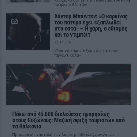
Χόρχε, να αφήνει την τελευταία του πνοή
σε ηλικία 68 ετών.
Χάντερ Μπάιντεν: «Ο καρκίνος
του πατέρα έχει εξαπλωθεί
στα οστά» – Η χάρη, ο εθισμός
και το ντιμπέιτ
ΣΉΜΕΡΑ
«Σοκαρίστηκα. Ήξερα ότι κάτι δεν
πήγαινε καλά»
Πάνω από 45.000 διελεύσεις ημερησίως
στους Ευζώνους: Μαζική άφιξη τουριστών από
τα Βαλκάνια
Προσωρινή αναστολή των βιομετρικών ελέγχων για να