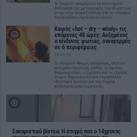
Οι Τούρκοί αναφέρουν τα οικονομικά
δεδομένα της μεταγραφής του Αιγύπτιου
σταρ στην Τραμπζονσπόρ και τα νούμερα
που βγάζουν, προκαλούν ίλιγγο
Καιρός «hot – dry – windy» τις
επόμενες 48 ώρες: Αυξημένος
ο κίνδυνος φωτιάς, συναγερμός
σε 6 περιφέρειες
ΣΉΜΕΡΑ
Το επόμενο 48ωρο, επομένως, απαιτεί
αυξημένη προσοχή, καθώς οι υψηλές
θερμοκρασίες, η ξηρασία και οι ισχυροί
άνεμοι δημιουργούν ένα περιβάλλον
ιδιαίτερα ευνοϊκό για την ταχεία
εξάπλωση μιας πυρκαγιάς
Σοκαριστικό βίντεο: Η στιγμή που ο 14χρονος