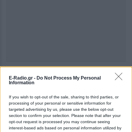
Ακολουθήστε το E-Radio.gr στο
Google News
E-Radio.gr -
Do Not Process My Personal
και μάθετε πρώτοι
τα πιο hot νέα
.
Information
Για ακόμη περισσότερα
νέα
, μπείτε στην
ροή
If you wish to opt-out of the sale, sharing to third parties, or
ειδήσεων
του E-Daily.gr
processing of your personal or sensitive information for
targeted advertising by us, please use the below opt-out
Ακολουθήστε το E-Radio.gr και στο Instagram
section to confirm your selection. Please note that after your
opt-out request is processed you may continue seeing
ΔΙΑΦΗΜΙΣΗ
interest-based ads based on personal information utilized by