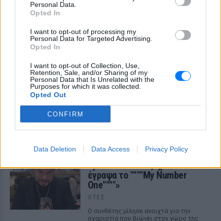
Personal Data.
Opted In
I want to opt-out of processing my
Personal Data for Targeted Advertising.
Opted In
I want to opt-out of Collection, Use,
Retention, Sale, and/or Sharing of my
Personal Data that Is Unrelated with the
Purposes for which it was collected.
Opted Out
ΔΕΙΤΕ ΕΠΙΣΗΣ
CONFIRM
ΣΤΗΝ ΙΔΙΑ ΚΑΤΗΓΟΡΙΑ
Data Deletion
Data Access
Privacy Policy
Χρήστος Δάντης: «Συνάδελφοι
προσπαθούν να ξεχάσουν ότι
έγραψα το """"My Number
One""""»
ΧΤΕΣ
Ο συνθέτης μίλησε ανοιχτά για την
αχαριστία που βιώνει στον χώρο της