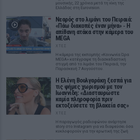
μουσικής, 22 χρόνια μετά τη νίκη της
Ελλάδας στη Eurovision.
Νεαρός στο λιμάνι του Πειραιά:
«Πάω διακοπές έναν μήνα» ‑ Η
απίθανη ατάκα στην κάμερα του
MEGA
ΧΤΕΣ
Η κάμερα της εκπομπής «Κοινωνία Ώρα
MEGA» κατέγραψε τη διασκεδαστική
στιγμή από το λιμάνι του Πειραιά, την
Παρασκευή 7 Αυγούστου.
Η Ελένη Βουλγαράκη ξεσπά για
τις φήμες χωρισμού με τον
Ιωαννίδη: «Διασταυρώστε
καμία πληροφορία πριν
εκτοξεύσετε τη βλακεία σας»
ΧΤΕΣ
Η παραγωγός ραδιοφώνου ανάρτησε
story στο Instagram για να διαψεύσει όσα
κυκλοφορούν για την ερωτική της ζωή