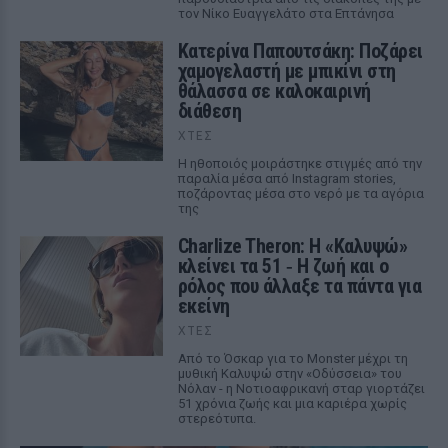
τον Νίκο Ευαγγελάτο στα Επτάνησα
Κατερίνα Παπουτσάκη: Ποζάρει
χαμογελαστή με μπικίνι στη
θάλασσα σε καλοκαιρινή
διάθεση
ΧΤΕΣ
Η ηθοποιός μοιράστηκε στιγμές από την
παραλία μέσα από Instagram stories,
ποζάροντας μέσα στο νερό με τα αγόρια
της
Charlize Theron: Η «Καλυψώ»
κλείνει τα 51 ‑ H ζωή και ο
ρόλος που άλλαξε τα πάντα για
εκείνη
ΧΤΕΣ
Από το Όσκαρ για το Monster μέχρι τη
μυθική Καλυψώ στην «Οδύσσεια» του
Νόλαν - η Νοτιοαφρικανή σταρ γιορτάζει
51 χρόνια ζωής και μια καριέρα χωρίς
στερεότυπα.