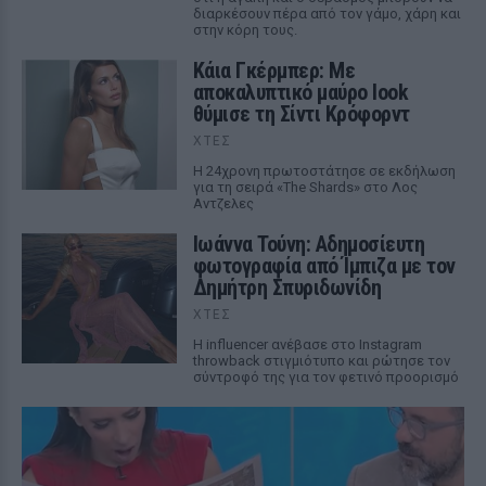
διαρκέσουν πέρα από τον γάμο, χάρη και
στην κόρη τους.
Κάια Γκέρμπερ: Με
αποκαλυπτικό μαύρο look
θύμισε τη Σίντι Κρόφορντ
ΧΤΕΣ
Η 24χρονη πρωτοστάτησε σε εκδήλωση
για τη σειρά «The Shards» στο Λος
Αντζελες
Ιωάννα Τούνη: Αδημοσίευτη
φωτογραφία από Ίμπιζα με τον
Δημήτρη Σπυριδωνίδη
ΧΤΕΣ
Η influencer ανέβασε στο Instagram
throwback στιγμιότυπο και ρώτησε τον
σύντροφό της για τον φετινό προορισμό