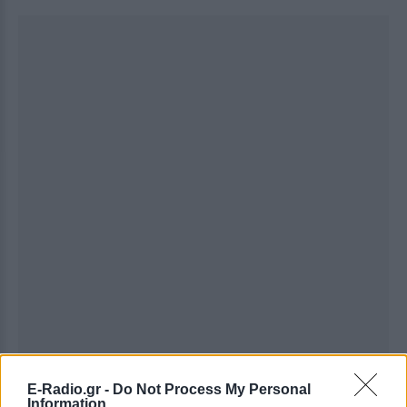
E-Radio.gr -
Do Not Process My Personal
Information