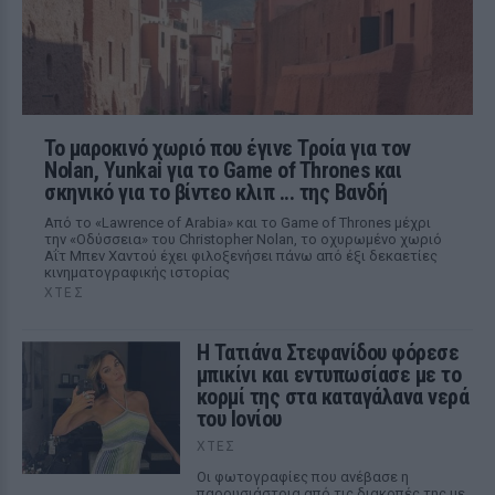
Το μαροκινό χωριό που έγινε Τροία για τον
Nolan, Yunkai για το Game of Thrones και
σκηνικό για το βίντεο κλιπ ... της Βανδή
Από το «Lawrence of Arabia» και το Game of Thrones μέχρι
την «Οδύσσεια» του Christopher Nolan, το οχυρωμένο χωριό
Αΐτ Μπεν Χαντού έχει φιλοξενήσει πάνω από έξι δεκαετίες
κινηματογραφικής ιστορίας
ΧΤΕΣ
Η Τατιάνα Στεφανίδου φόρεσε
μπικίνι και εντυπωσίασε με το
κορμί της στα καταγάλανα νερά
του Ιονίου
ΧΤΕΣ
Οι φωτογραφίες που ανέβασε η
παρουσιάστρια από τις διακοπές της με