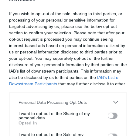
Ακολουθήστε το E-Radio.gr στο
Google News
και μάθετε πρώτοι
τα πιο hot νέα
.
If you wish to opt-out of the sale, sharing to third parties, or
processing of your personal or sensitive information for
Εσύ μπήκες στο E-Daily.gr; Τα νέα της ημέρας
targeted advertising by us, please use the below opt-out
και ότι σου κάνει κλικ!
section to confirm your selection. Please note that after your
opt-out request is processed you may continue seeing
Ακολουθήστε το E-Radio.gr και στο Instagram
interest-based ads based on personal information utilized by
us or personal information disclosed to third parties prior to
ΔΙΑΦΗΜΙΣΗ
your opt-out. You may separately opt-out of the further
disclosure of your personal information by third parties on the
IAB’s list of downstream participants. This information may
also be disclosed by us to third parties on the
IAB’s List of
Downstream Participants
that may further disclose it to other
third parties.
Personal Data Processing Opt Outs
I want to opt-out of the Sharing of my
personal data.
Opted In
I want to opt-out of the Sale of my