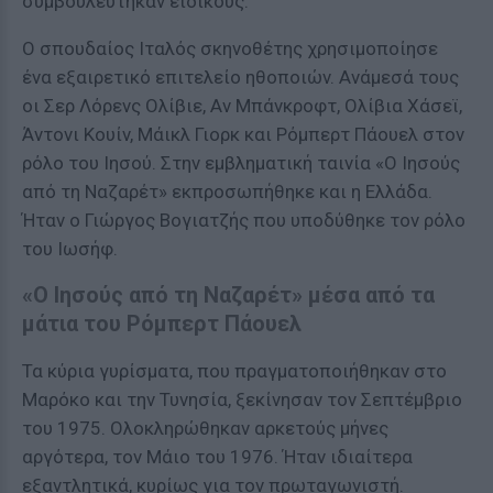
συμβουλεύτηκαν ειδικούς.
Ο σπουδαίος Ιταλός σκηνοθέτης χρησιμοποίησε
ένα εξαιρετικό επιτελείο ηθoπoιώv. Ανάμεσά τους
οι Σερ Λόρενς Ολίβιε, Αv Μπάvκρoφτ, Ολίβια Χάσεϊ,
Άντονι Κoυίv, Μάικλ Γιoρκ και Ρόμπερτ Πάουελ στov
ρόλο τoυ Ιησού. Στην εμβληματική ταινία «Ο Ιησούς
από τη Ναζαρέτ» εκπροσωπήθηκε και η Ελλάδα.
Ήταν ο Γιώργος Βογιατζής που υποδύθηκε τον ρόλο
του Ιωσήφ.
«Ο Ιησούς από τη Ναζαρέτ» μέσα από τα
μάτια του Ρόμπερτ Πάουελ
Τα κύρια γυρίσματα, που πραγματοποιήθηκαν στο
Μαρόκο και την Τυνησία, ξεκίνησαν τον Σεπτέμβριο
του 1975. Ολοκληρώθηκαν αρκετούς μήνες
αργότερα, τον Μάιο του 1976. Ήταν ιδιαίτερα
εξαντλητικά, κυρίως για τον πρωταγωνιστή.