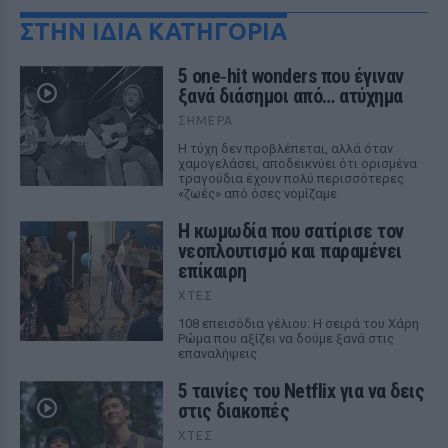
ΣΤΗΝ ΙΔΙΑ ΚΑΤΗΓΟΡΙΑ
5 one‑hit wonders που έγιναν
ξανά διάσημοι από… ατύχημα
ΣΉΜΕΡΑ
Η τύχη δεν προβλέπεται, αλλά όταν
χαμογελάσει, αποδεικνύει ότι ορισμένα
τραγούδια έχουν πολύ περισσότερες
«ζωές» από όσες νομίζαμε
Η κωμωδία που σατίρισε τον
νεοπλουτισμό και παραμένει
επίκαιρη
ΧΤΕΣ
108 επεισόδια γέλιου: Η σειρά του Χάρη
Ρώμα που αξίζει να δούμε ξανά στις
επαναλήψεις
5 ταινίες του Netflix για να δεις
στις διακοπές
ΧΤΕΣ