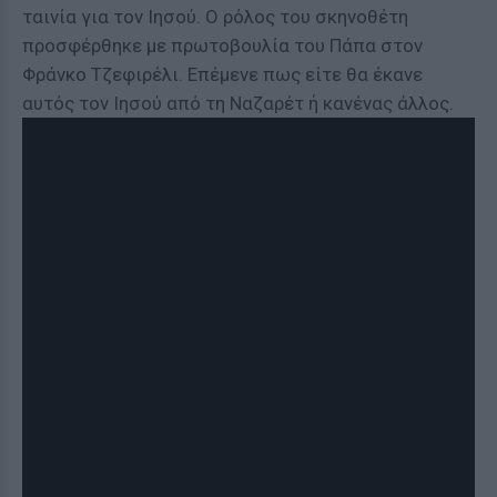
ταινία για τον Ιησού. Ο ρόλος του σκηνοθέτη
προσφέρθηκε με πρωτοβουλία του Πάπα στον
Φράνκο Τζεφιρέλι. Επέμενε πως είτε θα έκανε
αυτός τον Ιησού από τη Ναζαρέτ ή κανένας άλλος.