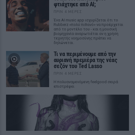
φτιάχτηκε από AI;
ΠΡΙΝ 4 ΜΈΡΕΣ
Ένα AI music app ισχυρίζεται ότι το
Rubberz «πολύ πιθανό» να προέρχεται
από το μοντέλο του - και η μουσική
βιομηχανία αναρωτιέται αν η χρήση
τεχνητής νοημοσύνης πρέπει να
δηλώνεται.
Τι να περιμένουμε από την
αυριανή πρεμιέρα της νέας
σεζόν του Ted Lasso
ΠΡΙΝ 4 ΜΈΡΕΣ
Η πολυαναμενόμενη feelgood σειρά
επιστρέφει