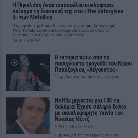
Η Πηνελόπη Αναστασοπούλου κυκλοφορεί
επίσημα τη διασκευή της στο «The Unforgiven
II» των Metallica
Η ερμηνεία της διακρίθηκε στον παγκόσμιο διαγωνισμό
#GetTheReLoadOut και κυκλοφορεί τώρα σε όλες τις
ψηφιακές πλατφόρμες μέσω Minos EMI.
ΠΡΙΝ 5 ΜΈΡΕΣ
Η ιστορία πίσω από το
πασίγνωστο τραγούδι του Νίκου
Παπάζογλου, «Αύγουστος»
Τι κρύβεται πίσω από τους στίχους
Netflix μηνύεται για 105 εκ.
δολάρια: Έχασε σκληρό δίσκο
με ακυκλοφόρητη ταινία του
Νίκολας Κέιτζ
ΠΡΙΝ 1 ΕΒΔΟΜΆΔΑ
Παραγωγοί της πολεμικής ταινίας