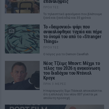
επαναλήψεις
ΠΡΟΧΤΈΣ
Το τηλεοπτικό φαινόμενο που βλέπουμε
ξανά και ξανά εδώ και 35 χρόνια
Το «δαιμονικό» ψάρι που
ανακαλύφθηκε τυχαία και πήρε
το όνομά του από το «Stranger
Things»
ΠΡΟΧΤΈΣ
Ο λόγος για το Demon Cavefish
Νέος Τζέιμς Μποντ: Μέχρι το
τέλος του 2026 η ανακοίνωση
του διαδόχου του Ντάνιελ
Κρεγκ
ΠΡΙΝ 3 ΜΈΡΕΣ
Η παραγωγός Έιμι Πάσκαλ αποκαλύπτει
ότι η επιλογή του νέου 007 γίνεται με
απόλυτη προσοχή