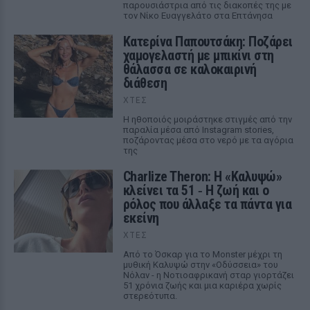
παρουσιάστρια από τις διακοπές της με
τον Νίκο Ευαγγελάτο στα Επτάνησα
Κατερίνα Παπουτσάκη: Ποζάρει
χαμογελαστή με μπικίνι στη
θάλασσα σε καλοκαιρινή
διάθεση
ΧΤΕΣ
Η ηθοποιός μοιράστηκε στιγμές από την
παραλία μέσα από Instagram stories,
ποζάροντας μέσα στο νερό με τα αγόρια
της
Charlize Theron: Η «Καλυψώ»
κλείνει τα 51 ‑ H ζωή και ο
ρόλος που άλλαξε τα πάντα για
εκείνη
ΧΤΕΣ
Από το Όσκαρ για το Monster μέχρι τη
μυθική Καλυψώ στην «Οδύσσεια» του
Νόλαν - η Νοτιοαφρικανή σταρ γιορτάζει
51 χρόνια ζωής και μια καριέρα χωρίς
στερεότυπα.