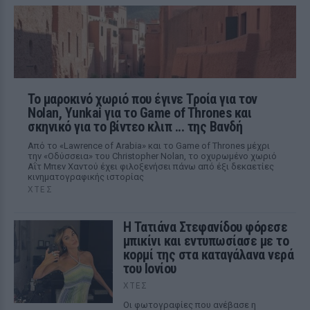
Το μαροκινό χωριό που έγινε Τροία για τον
Nolan, Yunkai για το Game of Thrones και
σκηνικό για το βίντεο κλιπ ... της Βανδή
Από το «Lawrence of Arabia» και το Game of Thrones μέχρι
την «Οδύσσεια» του Christopher Nolan, το οχυρωμένο χωριό
Αΐτ Μπεν Χαντού έχει φιλοξενήσει πάνω από έξι δεκαετίες
κινηματογραφικής ιστορίας
ΧΤΕΣ
Η Τατιάνα Στεφανίδου φόρεσε
μπικίνι και εντυπωσίασε με το
κορμί της στα καταγάλανα νερά
του Ιονίου
ΧΤΕΣ
Οι φωτογραφίες που ανέβασε η