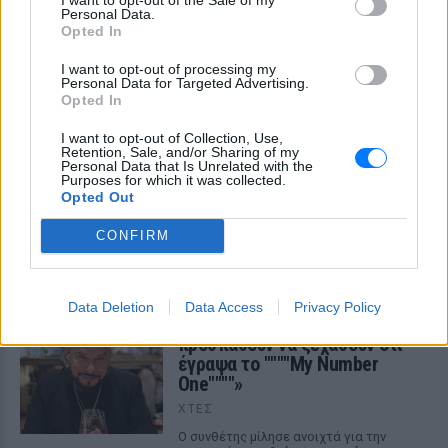
Personal Data.
Opted In
I want to opt-out of processing my
Personal Data for Targeted Advertising.
Opted In
I want to opt-out of Collection, Use,
Retention, Sale, and/or Sharing of my
Personal Data that Is Unrelated with the
Purposes for which it was collected.
Opted Out
ΔΕΙΤΕ ΕΠΙΣΗΣ
CONFIRM
ΣΤΗΝ ΙΔΙΑ ΚΑΤΗΓΟΡΙΑ
Data Deletion
Data Access
Privacy Policy
Χρήστος Δάντης: «Συνάδελφοι
προσπαθούν να ξεχάσουν ότι
έγραψα το """"My Number
One""""»
ΧΤΕΣ
Ο συνθέτης μίλησε ανοιχτά για την