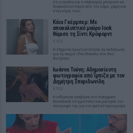
ότι η αγάπη και ο σεβασμός μπορούν να
διαρκέσουν πέρα από τον γάμο, χάρη και
στην κόρη τους.
Κάια Γκέρμπερ: Με
αποκαλυπτικό μαύρο look
θύμισε τη Σίντι Κρόφορντ
ΧΤΕΣ
Η 24χρονη πρωτοστάτησε σε εκδήλωση
για τη σειρά «The Shards» στο Λος
Αντζελες
Ιωάννα Τούνη: Αδημοσίευτη
φωτογραφία από Ίμπιζα με τον
Δημήτρη Σπυριδωνίδη
ΧΤΕΣ
Η influencer ανέβασε στο Instagram
throwback στιγμιότυπο και ρώτησε τον
σύντροφό της για τον φετινό προορισμό