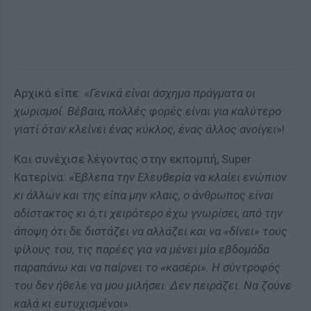
Αρχικά είπε: «
Γενικά είναι άσχημα πράγματα οι
χωρισμοί. Βέβαια, πολλές φορές είναι για καλύτερο
γιατί όταν κλείνει ένας κύκλος, ένας άλλος ανοίγει
»!
Και συνέχισε λέγοντας στην εκπομπή, Super
Κατερίνα: «Έ
βλεπα την Ελευθερία να κλαίει ενώπιον
κι άλλων και της είπα μην κλαις, ο άνθρωπος είναι
αδίστακτος κι ό,τι χειρότερο έχω γνωρίσει, από την
άποψη ότι δε διστάζει να αλλάζει και να «δίνει» τους
φίλους του, τις παρέες για να μένει μία εβδομάδα
παραπάνω και να παίρνει το «κασέρι». Η σύντροφός
του δεν ήθελε να μου μιλήσει. Δεν πειράζει. Να ζούνε
καλά κι ευτυχισμένοι
».