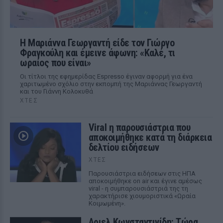
Η Μαριάννα Γεωργαντή είδε τον Γιώργο
Φραγκούλη και έμεινε άφωνη: «Καλέ, τι
ωραίος που είναι»
Οι τίτλοι της εφημερίδας Espresso έγιναν αφορμή για ένα
χαριτωμένο σχόλιο στην εκπομπή της Μαριάννας Γεωργαντή
και του Γιάννη Κολοκυθά
ΧΤΕΣ
Viral η παρουσιάστρια που
αποκοιμήθηκε κατά τη διάρκεια
δελτίου ειδήσεων
ΧΤΕΣ
Παρουσιάστρια ειδήσεων στις ΗΠΑ
αποκοιμήθηκε on air και έγινε αμέσως
viral - η συμπαρουσιάστριά της τη
χαρακτήρισε χιουμοριστικά «Ωραία
Κοιμωμένη».
Αριελ Κωνσταντινίδη: Τώρα