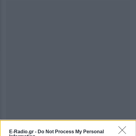
Ακολουθήστε το E-Radio.gr στο
Google News
E-Radio.gr -
Do Not Process My Personal