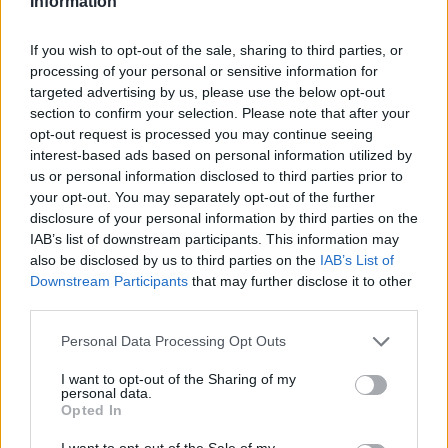
Information
και μάθετε πρώτοι
τα πιο hot νέα
.
If you wish to opt-out of the sale, sharing to third parties, or
Διαβάστε περισσότερα θέματα για
Μόδα
,
processing of your personal or sensitive information for
Ομορφιά
,
Σχέσεις
και φυσικά
Celebrities
στο νέο
targeted advertising by us, please use the below opt-out
Pink.gr
!
section to confirm your selection. Please note that after your
opt-out request is processed you may continue seeing
Ακολουθήστε το E-Radio.gr και στο Instagram
interest-based ads based on personal information utilized by
us or personal information disclosed to third parties prior to
ΔΙΑΦΗΜΙΣΗ
your opt-out. You may separately opt-out of the further
disclosure of your personal information by third parties on the
IAB’s list of downstream participants. This information may
also be disclosed by us to third parties on the
IAB’s List of
Downstream Participants
that may further disclose it to other
third parties.
Personal Data Processing Opt Outs
I want to opt-out of the Sharing of my
personal data.
Opted In
I want to opt-out of the Sale of my