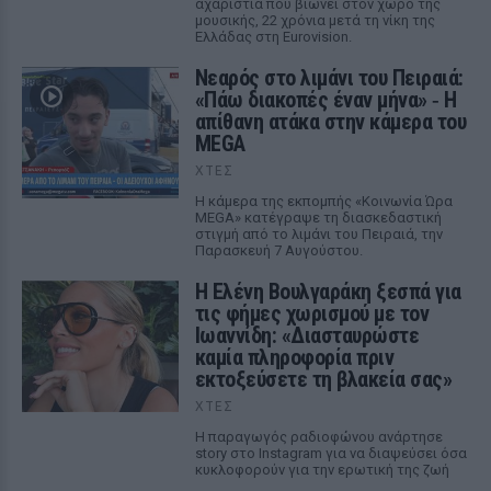
αχαριστία που βιώνει στον χώρο της
μουσικής, 22 χρόνια μετά τη νίκη της
Ελλάδας στη Eurovision.
Νεαρός στο λιμάνι του Πειραιά:
«Πάω διακοπές έναν μήνα» ‑ Η
απίθανη ατάκα στην κάμερα του
MEGA
ΧΤΕΣ
Η κάμερα της εκπομπής «Κοινωνία Ώρα
MEGA» κατέγραψε τη διασκεδαστική
στιγμή από το λιμάνι του Πειραιά, την
Παρασκευή 7 Αυγούστου.
Η Ελένη Βουλγαράκη ξεσπά για
τις φήμες χωρισμού με τον
Ιωαννίδη: «Διασταυρώστε
καμία πληροφορία πριν
εκτοξεύσετε τη βλακεία σας»
ΧΤΕΣ
Η παραγωγός ραδιοφώνου ανάρτησε
story στο Instagram για να διαψεύσει όσα
κυκλοφορούν για την ερωτική της ζωή