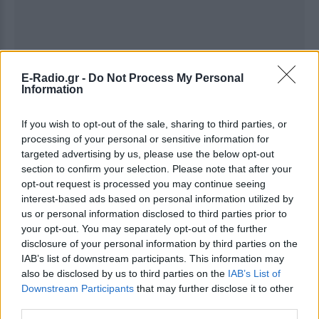
E-Radio.gr -
Do Not Process My Personal
Information
If you wish to opt-out of the sale, sharing to third parties, or
processing of your personal or sensitive information for
targeted advertising by us, please use the below opt-out
section to confirm your selection. Please note that after your
opt-out request is processed you may continue seeing
interest-based ads based on personal information utilized by
us or personal information disclosed to third parties prior to
your opt-out. You may separately opt-out of the further
disclosure of your personal information by third parties on the
IAB’s list of downstream participants. This information may
Ακολουθήστε το E-Radio.gr στο
Google News
also be disclosed by us to third parties on the
IAB’s List of
και μάθετε πρώτοι
τα πιο hot νέα
.
Downstream Participants
that may further disclose it to other
third parties.
Εσύ μπήκες στο E-Daily.gr; Τα νέα της ημέρας