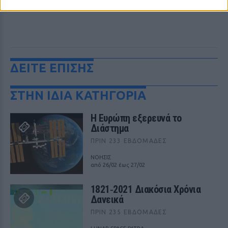
ΔΕΙΤΕ ΕΠΙΣΗΣ
ΣΤΗΝ ΙΔΙΑ ΚΑΤΗΓΟΡΙΑ
Η Ευρώπη εξερευνά το
Διάστημα
ΠΡΙΝ 233 ΕΒΔΟΜΆΔΕΣ
ΝΟΗΣΙΣ
από 26/02 έως 27/02
1821‑2021 Διακόσια Χρόνια
Δανεικά
ΠΡΙΝ 235 ΕΒΔΟΜΆΔΕΣ