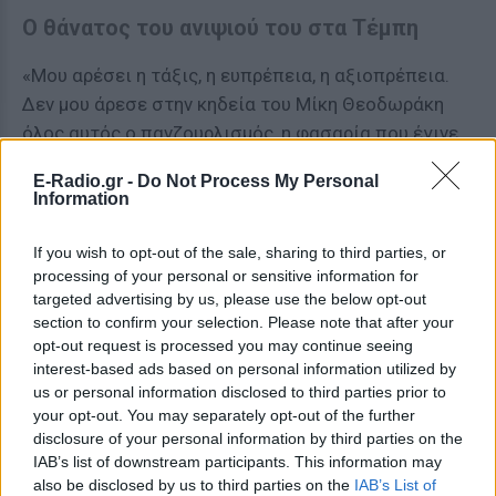
Ο θάνατος του ανιψιού του στα Τέμπη
«Μου αρέσει η τάξις, η ευπρέπεια, η αξιοπρέπεια.
Δεν μου άρεσε στην κηδεία του Μίκη Θεοδωράκη
όλος αυτός ο πανζουρλισμός, η φασαρία που έγινε.
Σε κηδεία είναι η σιγή.
E-Radio.gr -
Do Not Process My Personal
Information
Δεν μιλάω για την επιβολή της τάξεως.
If you wish to opt-out of the sale, sharing to third parties, or
Πηγαίνω συνέχεια σε κηδείες τελευταία. Είναι πολύ
processing of your personal or sensitive information for
οδυνηρό γιατί έχασα ανιψιό στα Τέμπη. Ηρνήθην να
targeted advertising by us, please use the below opt-out
το μοιραστώ στους τηλεοπτικούς δέκτες γιατί
section to confirm your selection. Please note that after your
ήταν οικογενειακό πένθος. 27 ετών. Στην κηδεία ο
opt-out request is processed you may continue seeing
interest-based ads based on personal information utilized by
σωστός τρόπος από αρχαιοτάτων χρόνων είναι
us or personal information disclosed to third parties prior to
σιωπή.
your opt-out. You may separately opt-out of the further
disclosure of your personal information by third parties on the
Δέχτηκα 82 τηλεφωνήματα από τηλεοπτικούς
IAB’s list of downstream participants. This information may
σταθμούς για το πένθος του ανιψιού μου.
also be disclosed by us to third parties on the
IAB’s List of