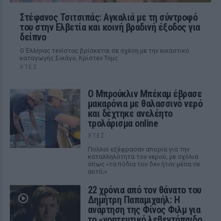
Στέφανος Τσιτσιπάς: Αγκαλιά με τη σύντροφό
του στην Ελβετία και κοινή βραδινή έξοδος για
δείπνο
Ο Έλληνας τενίστας βρίσκεται σε σχέση με την εικαστικό
καταγωγής Σικάγο, Κρίστεν Τομς
ΧΤΕΣ
Ο Μπρούκλιν Μπέκαμ έβρασε
μακαρόνια με θαλασσινό νερό
και δέχτηκε ανελέητο
τρολάρισμα online
ΧΤΕΣ
Πολλοί εξέφρασαν απορία για την
καταλληλότητα του νερού, με σχόλια
όπως «τα πόδια του δεν ήταν μέσα σε
αυτό;»
22 χρόνια από τον θάνατο του
Δημήτρη Παπαμιχαήλ: Η
ανάρτηση της Φίνος Φιλμ για
το «γοητευτικό λεβεντόπαιδο