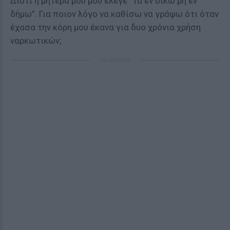
Διότι η μητέρα μου μού έλεγε “τα εν οίκω μη εν
δήμω”. Για ποιον λόγο να καθίσω να γράψω ότι όταν
έχασα την κόρη μου έκανα για δυο χρόνια χρήση
ναρκωτικών;
ΔΙΑΦΗΜΙΣΗ