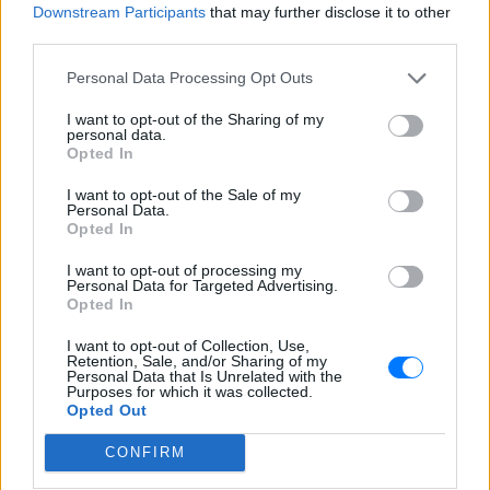
Απαντούσα σε όλους “ευχαριστώ πολύ, πενθώ”. Το
Downstream Participants
that may further disclose it to other
third parties.
να μην απαντήσω είναι αγένεια, απήντησα σε έναν
προς έναν».
Personal Data Processing Opt Outs
Δείτε όσα είπε…
I want to opt-out of the Sharing of my
personal data.
Opted In
I want to opt-out of the Sale of my
Personal Data.
Opted In
I want to opt-out of processing my
Personal Data for Targeted Advertising.
Opted In
I want to opt-out of Collection, Use,
Retention, Sale, and/or Sharing of my
Personal Data that Is Unrelated with the
Purposes for which it was collected.
Opted Out
[ΠΗΓΗ]
CONFIRM
ΔΙΑΦΗΜΙΣΗ