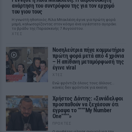
ανάρτηση του συντρόφου της για τον ερχομό
του γιου τους
Η γνωστή ηθοποιός Λίλα Μπακλέση έγινε για πρώτη φορά
μαμά, καλωσορίζοντας στον κόσμο ένα υγιέστατο αγοράκι
το βράδυ της Παρασκευής 7 Αυγούστου.
ΧΤΕΣ
Νοσηλεύτρια πήγε κομμωτήριο
πρώτη φορά μετά από 4 χρόνια
– Η απίθανη μεταμόρφωσή της
έγινε viral
ΧΤΕΣ
Ενώ φρόντιζε όλους τους άλλους...
κανείς δεν φρόντισε για εκείνη
Χρήστος Δάντης: «Συνάδελφοι
προσπαθούν να ξεχάσουν ότι
έγραψα το """"My Number
One""""»
ΠΡΟΧΤΈΣ
Ο συνθέτης μίλησε ανοιχτά για την