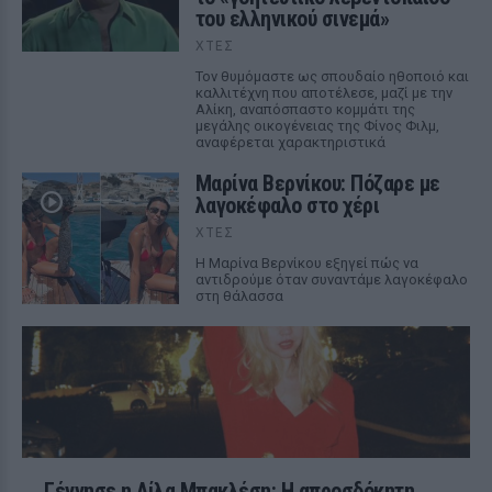
του ελληνικού σινεμά»
ΧΤΕΣ
Τον θυμόμαστε ως σπουδαίο ηθοποιό και
καλλιτέχνη που αποτέλεσε, μαζί με την
Αλίκη, αναπόσπαστο κομμάτι της
μεγάλης οικογένειας της Φίνος Φιλμ,
αναφέρεται χαρακτηριστικά
Μαρίνα Βερνίκου: Πόζαρε με
λαγοκέφαλο στο χέρι
ΧΤΕΣ
Η Μαρίνα Βερνίκου εξηγεί πώς να
αντιδρούμε όταν συναντάμε λαγοκέφαλο
στη θάλασσα
Γέννησε η Λίλα Μπακλέση: Η απροσδόκητη