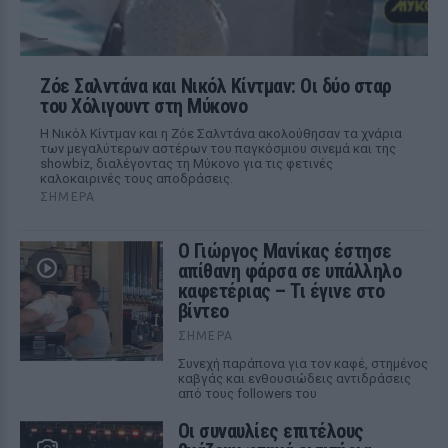
Ζόε Σαλντάνα και Νικόλ Κίντμαν: Οι δύο σταρ
του Χόλιγουντ στη Μύκονο
Η Νικόλ Κίντμαν και η Ζόε Σαλντάνα ακολούθησαν τα χνάρια
των μεγαλύτερων αστέρων του παγκόσμιου σινεμά και της
showbiz, διαλέγοντας τη Μύκονο για τις φετινές
καλοκαιρινές τους αποδράσεις.
ΣΉΜΕΡΑ
Ο Γιώργος Μανίκας έστησε
απίθανη φάρσα σε υπάλληλο
καφετέριας – Τι έγινε στο
βίντεο
ΣΉΜΕΡΑ
Συνεχή παράπονα για τον καφέ, στημένος
καβγάς και ενθουσιώδεις αντιδράσεις
από τους followers του
Οι συναυλίες επιτέλους