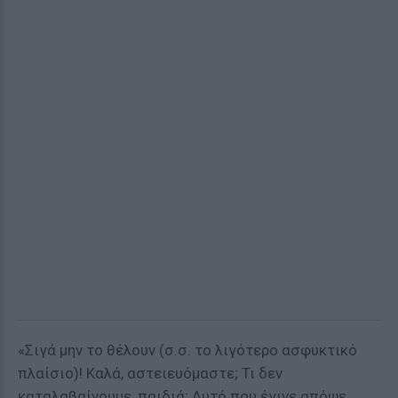
«Σιγά μην το θέλουν (σ.σ. το λιγότερο ασφυκτικό
πλαίσιο)! Καλά, αστειευόμαστε; Τι δεν
καταλαβαίνουμε, παιδιά; Αυτό που έγινε απόψε