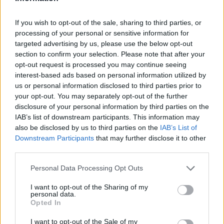
Εσύ μπήκες στο E-Daily.gr; Τα νέα της ημέρας
και ότι σου κάνει κλικ!
If you wish to opt-out of the sale, sharing to third parties, or
processing of your personal or sensitive information for
targeted advertising by us, please use the below opt-out
Ακολουθήστε το E-Radio.gr και στο Instagram
section to confirm your selection. Please note that after your
opt-out request is processed you may continue seeing
ΔΙΑΦΗΜΙΣΗ
interest-based ads based on personal information utilized by
us or personal information disclosed to third parties prior to
your opt-out. You may separately opt-out of the further
disclosure of your personal information by third parties on the
IAB’s list of downstream participants. This information may
also be disclosed by us to third parties on the
IAB’s List of
Downstream Participants
that may further disclose it to other
third parties.
Personal Data Processing Opt Outs
I want to opt-out of the Sharing of my
personal data.
Opted In
I want to opt-out of the Sale of my