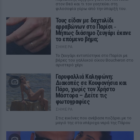
στον Θεό και τι τον γοητεύει στη
φιλοσοφία γύρω από την ύπαρξή του.
Τους είδαν με δαχτυλίδι
αρραβώνων στο Παρίσι ‑
Μήπως διάσημο ζευγάρι έκανε
το επόμενο βήμα;
ΣΉΜΕΡΑ
Το ζευγάρι εντοπίστηκε στο Παρίσι με
βέρες του γαλλικού οίκου Boucheron στο
αριστερό χέρι
Γαρυφαλλιά Καληφώνη:
Διακοπές σε Κουφονήσια και
Πάρο, χωρίς τον Χρήστο
Μάστορα – Δείτε τις
φωτογραφίες
ΣΉΜΕΡΑ
Στις εικόνες που ανέβασε ποζάρει με το
μαγιό της στα υπέροχα νερά της Πάρου