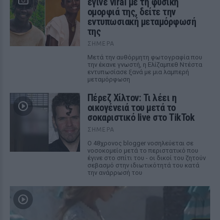
έγινε viral με τη φυσική
ομορφιά της, δείτε την
εντυπωσιακή μεταμόρφωσή
της
ΣΉΜΕΡΑ
Μετά την αυθόρμητη φωτογραφία που
την έκανε γνωστή, η Ελίζαμπεθ Ντέστα
εντυπωσίασε ξανά με μια λαμπερή
μεταμόρφωση
Πέρεζ Χίλτον: Τι λέει η
οικογένειά του μετά το
σοκαριστικό live στο TikTok
ΣΉΜΕΡΑ
Ο 48χρονος blogger νοσηλεύεται σε
νοσοκομείο μετά το περιστατικό που
έγινε στο σπίτι του - οι δικοί του ζητούν
σεβασμό στην ιδιωτικότητά του κατά
την ανάρρωσή του