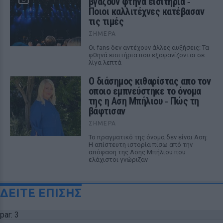
βγάζουν φτηνά εισιτήρια ‑
Ποιοι καλλιτέχνες κατέβασαν
τις τιμές
ΣΉΜΕΡΑ
Οι fans δεν αντέχουν άλλες αυξήσεις: Τα
φθηνά εισιτήρια που εξαφανίζονται σε
λίγα λεπτά
Ο διάσημος κιθαρίστας απο τον
οποιο εμπνεύστηκε το όνομα
της η Αση Μπήλιου ‑ Πώς τη
βάφτισαν
ΣΉΜΕΡΑ
Το πραγματικό της όνομα δεν είναι Αση:
Η απίστευτη ιστορία πίσω από την
απόφαση της Ασης Μπήλιου που
ελάχιστοι γνώριζαν
ΔΕΙΤΕ ΕΠΙΣΗΣ
par: 3