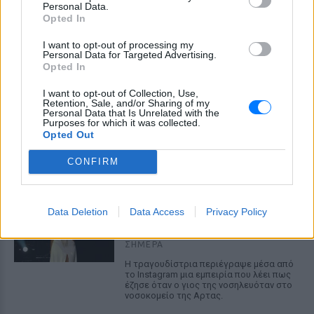
Personal Data.
Opted In
I want to opt-out of processing my
Personal Data for Targeted Advertising.
Opted In
I want to opt-out of Collection, Use,
Retention, Sale, and/or Sharing of my
ΔΕΙΤΕ ΕΠΙΣΗΣ
Personal Data that Is Unrelated with the
Purposes for which it was collected.
Opted Out
ΣΤΗΝ ΙΔΙΑ ΚΑΤΗΓΟΡΙΑ
CONFIRM
«Δεν θα το ξεχάσω όσο ζω»: Η
συγκλονιστική εξομολόγηση
της Αγγελικής Ηλιάδη για τη
Data Deletion
Data Access
Privacy Policy
στιγμή που είδε τον Ιησού
ΣΉΜΕΡΑ
Η τραγουδίστρια περιέγραψε μέσα από
το Instagram μια εμπειρία που λέει πως
έζησε όταν ο γιος της νοσηλευόταν στο
νοσοκομείο της Αρτας.