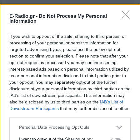
E-Radio.gr -
Do Not Process My Personal
Ακολουθήστε το E-Radio.gr στο
Google News
Information
και μάθετε πρώτοι
τα πιο hot νέα
.
If you wish to opt-out of the sale, sharing to third parties, or
Διαβάστε περισσότερα θέματα για
Μόδα
,
processing of your personal or sensitive information for
Ομορφιά
,
Σχέσεις
και φυσικά
Celebrities
στο νέο
targeted advertising by us, please use the below opt-out
section to confirm your selection. Please note that after your
Pink.gr
!
opt-out request is processed you may continue seeing
interest-based ads based on personal information utilized by
Ακολουθήστε το E-Radio.gr και στο Instagram
us or personal information disclosed to third parties prior to
your opt-out. You may separately opt-out of the further
ΔΙΑΦΗΜΙΣΗ
disclosure of your personal information by third parties on the
IAB’s list of downstream participants. This information may
also be disclosed by us to third parties on the
IAB’s List of
Downstream Participants
that may further disclose it to other
third parties.
Personal Data Processing Opt Outs
I want to opt-out of the Sharing of my