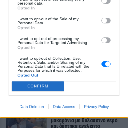
personal data.
Opted In
I want to opt-out of the Sale of my
Personal Data.
Opted In
I want to opt-out of processing my
Personal Data for Targeted Advertising.
Opted In
I want to opt-out of Collection, Use,
Retention, Sale, and/or Sharing of my
Personal Data that Is Unrelated with the
Purposes for which it was collected.
Opted Out
ΔΕΙΤΕ ΕΠΙΣΗΣ
CONFIRM
ΣΤΗΝ ΙΔΙΑ ΚΑΤΗΓΟΡΙΑ
Data Deletion
Data Access
Privacy Policy
Ο Μπρούκλιν Μπέκαμ έβρασε
μακαρόνια με θαλασσινό νερό
και δέχτηκε ανελέητο