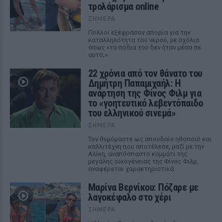
τρολάρισμα online
ΣΉΜΕΡΑ
Πολλοί εξέφρασαν απορία για την
καταλληλότητα του νερού, με σχόλια
όπως «τα πόδια του δεν ήταν μέσα σε
αυτό;»
22 χρόνια από τον θάνατο του
Δημήτρη Παπαμιχαήλ: Η
ανάρτηση της Φίνος Φιλμ για
το «γοητευτικό λεβεντόπαιδο
του ελληνικού σινεμά»
ΣΉΜΕΡΑ
Τον θυμόμαστε ως σπουδαίο ηθοποιό και
καλλιτέχνη που αποτέλεσε, μαζί με την
Αλίκη, αναπόσπαστο κομμάτι της
μεγάλης οικογένειας της Φίνος Φιλμ,
αναφέρεται χαρακτηριστικά
Μαρίνα Βερνίκου: Πόζαρε με
λαγοκέφαλο στο χέρι
ΣΉΜΕΡΑ