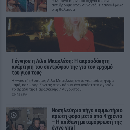
Η Μαρίνα Βερνίκου εξηγεί πώς να
αντιδρούμε όταν συναντάμε λαγοκέφαλο
στη θάλασσα
Γέννησε η Λίλα Μπακλέση: Η απροσδόκητη
ανάρτηση του συντρόφου της για τον ερχομό
του γιου τους
Η γνωστή ηθοποιός Λίλα Μπακλέση έγινε για πρώτη φορά
μαμά, καλωσορίζοντας στον κόσμο ένα υγιέστατο αγοράκι
το βράδυ της Παρασκευής 7 Αυγούστου.
ΣΉΜΕΡΑ
Νοσηλεύτρια πήγε κομμωτήριο
πρώτη φορά μετά από 4 χρόνια
– Η απίθανη μεταμόρφωσή της
έγινε viral