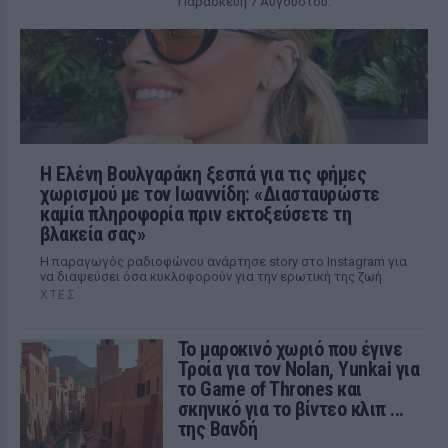
Παρασκευή 7 Αυγούστου.
Η Ελένη Βουλγαράκη ξεσπά για τις φήμες
χωρισμού με τον Ιωαννίδη: «Διασταυρώστε
καμία πληροφορία πριν εκτοξεύσετε τη
βλακεία σας»
Η παραγωγός ραδιοφώνου ανάρτησε story στο Instagram για
να διαψεύσει όσα κυκλοφορούν για την ερωτική της ζωή
ΧΤΕΣ
Το μαροκινό χωριό που έγινε
Τροία για τον Nolan, Yunkai για
το Game of Thrones και
σκηνικό για το βίντεο κλιπ ...
της Βανδή