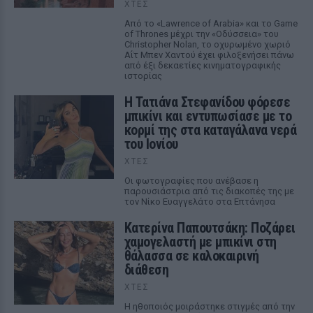
ΧΤΕΣ
Από το «Lawrence of Arabia» και το Game
of Thrones μέχρι την «Οδύσσεια» του
Christopher Nolan, το οχυρωμένο χωριό
Αΐτ Μπεν Χαντού έχει φιλοξενήσει πάνω
από έξι δεκαετίες κινηματογραφικής
ιστορίας
Η Τατιάνα Στεφανίδου φόρεσε
μπικίνι και εντυπωσίασε με το
κορμί της στα καταγάλανα νερά
του Ιονίου
ΧΤΕΣ
Οι φωτογραφίες που ανέβασε η
παρουσιάστρια από τις διακοπές της με
τον Νίκο Ευαγγελάτο στα Επτάνησα
Κατερίνα Παπουτσάκη: Ποζάρει
χαμογελαστή με μπικίνι στη
θάλασσα σε καλοκαιρινή
διάθεση
ΧΤΕΣ
Η ηθοποιός μοιράστηκε στιγμές από την