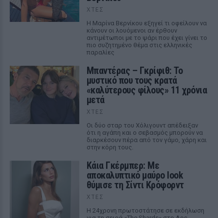
ΧΤΕΣ
Η Μαρίνα Βερνίκου εξηγεί τι οφείλουν να
κάνουν οι λουόμενοι αν έρθουν
αντιμέτωποι με το ψάρι που έχει γίνει το
πιο συζητημένο θέμα στις ελληνικές
παραλίες
Μπαντέρας – Γκρίφιθ: Το
μυστικό που τους κρατά
«καλύτερους φίλους» 11 χρόνια
μετά
ΧΤΕΣ
Οι δύο σταρ του Χόλιγουντ απέδειξαν
ότι η αγάπη και ο σεβασμός μπορούν να
διαρκέσουν πέρα από τον γάμο, χάρη και
στην κόρη τους.
Κάια Γκέρμπερ: Με
αποκαλυπτικό μαύρο look
θύμισε τη Σίντι Κρόφορντ
ΧΤΕΣ
Η 24χρονη πρωτοστάτησε σε εκδήλωση
για τη σειρά «The Shards» στο Λος