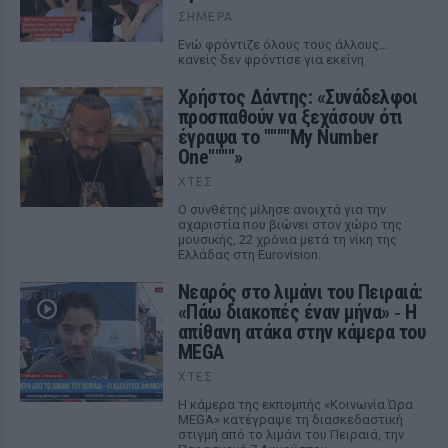
ΣΉΜΕΡΑ
Ενώ φρόντιζε όλους τους άλλους...
κανείς δεν φρόντισε για εκείνη
Χρήστος Δάντης: «Συνάδελφοι
προσπαθούν να ξεχάσουν ότι
έγραψα το """"My Number
One""""»
ΧΤΕΣ
Ο συνθέτης μίλησε ανοιχτά για την
αχαριστία που βιώνει στον χώρο της
μουσικής, 22 χρόνια μετά τη νίκη της
Ελλάδας στη Eurovision.
Νεαρός στο λιμάνι του Πειραιά:
«Πάω διακοπές έναν μήνα» ‑ Η
απίθανη ατάκα στην κάμερα του
MEGA
ΧΤΕΣ
Η κάμερα της εκπομπής «Κοινωνία Ώρα
MEGA» κατέγραψε τη διασκεδαστική
στιγμή από το λιμάνι του Πειραιά, την