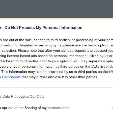
r -
Do Not Process My Personal Information
πε η Αλεξάνδρα Παναγιώταρου
to opt-out of the sale, sharing to third parties, or processing of your per
formation for targeted advertising by us, please use the below opt-out s
με δεις να κάθομαι, τον έχω ήδη χρεωθεί.
r selection. Please note that after your opt-out request is processed y
βαίνει τίποτα με τον Mente Fuerte, ήμασταν
eing interest-based ads based on personal information utilized by us or
με δυο κουβέντες. Έχουμε κοινούς φίλους και
disclosed to third parties prior to your opt-out. You may separately opt-
ινή παρέα δύο φορές. Μάλλον για αυτό.
losure of your personal information by third parties on the IAB’s list of
. This information may also be disclosed by us to third parties on the
IA
έχω συγκεκριμένο τύπο άντρα, είναι
Participants
that may further disclose it to other third parties.
άποιος» ξεκαθάρισε η Αλεξάνδρα
ΕΙΔΗΣΕΙ
Γονικές
γο να μιλάω για τον Στάθη Σχίζα. Δεν
l Data Processing Opt Outs
μεταφο
υπάρχει κάποιο σκοτεινό σημείο στον
φόρο
o opt-out of the Sharing of my personal data.
πού για πρακτικά ζητήματα. Έχουμε καλές