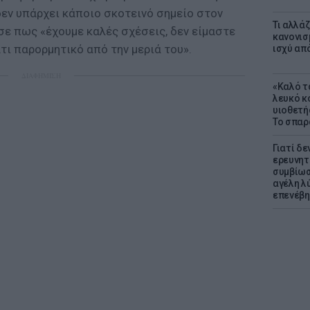
δεν υπάρχει κάποιο σκοτεινό σημείο στον
Τι αλλά
σε πως «έχουμε καλές σχέσεις, δεν είμαστε
κανονισ
τι παρορμητικό από την μεριά του».
ισχύ απ
ΔΙΑΦΗΜΙΣΗ
«Καλό τα
λευκό κ
υιοθετή
Το σπαρ
Γιατί δε
ερευνητ
συμβίωσ
αγέλη λύ
επενέβη