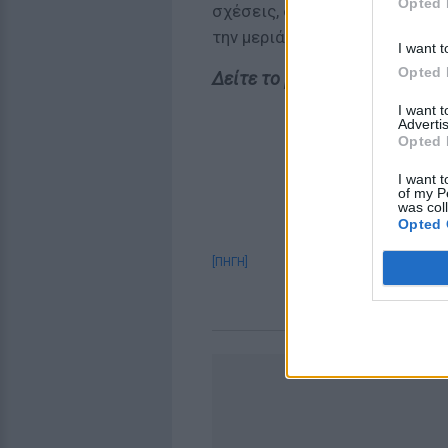
Opted 
σχέσεις, δεν είμαστε τσακωμέ
την μεριά του» τόνισε σε ερώ
I want t
Opted 
Δείτε το βίντεο
I want 
Advertis
Opted 
I want t
of my P
was col
Opted 
[ΠΗΓΗ]