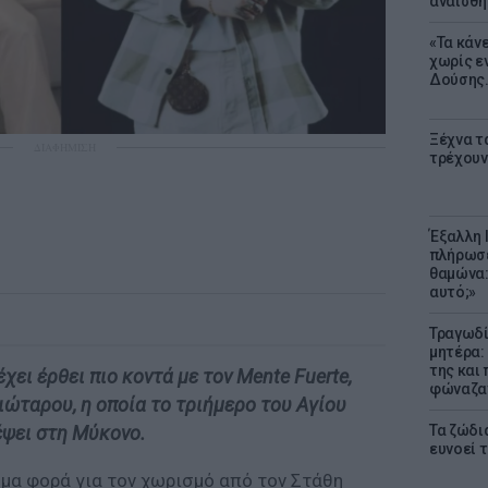
αναίσθη
«Τα κάν
χωρίς ε
Δούσης.
Ξέχνα τ
ΔΙΑΦΗΜΙΣΗ
τρέχουν
Έξαλλη 
πλήρωσε
θαμώνα:
αυτό;»
Τραγωδί
μητέρα:
της και 
χει έρθει πιο κοντά με τον Mente Fuerte,
φώναζαν
ώταρου, η οποία το τριήμερο του Αγίου
Τα ζώδια
έψει στη Μύκονο.
ευνοεί 
όμα φορά για τον χωρισμό από τον Στάθη