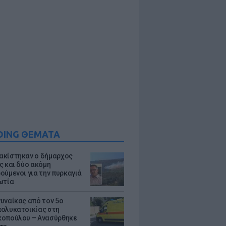
DING ΘΕΜΑΤΑ
κίστηκαν ο δήμαρχος
ς και δύο ακόμη
ούμενοι για την πυρκαγιά
ωτία
υναίκας από τον 5ο
ολυκατοικίας στη
οπούλου – Ανασύρθηκε