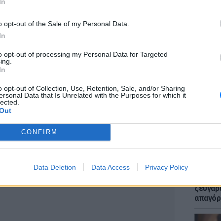
In
νοι. Το μπλοκ ήταν κάτι παρορμητικό από
τηση για τον χωρισμό της.
o opt-out of the Sale of my Personal Data.
In
to opt-out of processing my Personal Data for Targeted
ing.
ΕΙΔΗΣΕΙ
In
Μακελε
Μαθητή
o opt-out of Collection, Use, Retention, Sale, and/or Sharing
ersonal Data that Is Unrelated with the Purposes for which it
lected.
Out
CONFIRM
ΔΙΑΦΗΜΙΣΗ
Data Deletion
Data Access
Privacy Policy
LIFESTY
Μυστικ
ζευγάρ
απαγόρ