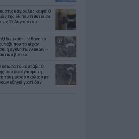
ζει στις κάψουλες καφέ; Ο
μός της ΕΕ που τίθεται σε
ό τις 12 Αυγούστου
ξίδι μικρέ»: Πέθανε το
ουτάβι που το είχαν
σει η αγέλη των λύκων –
ακτικό βίντεο
ν έσωσα το κουτάβι: Ο
ής που κατέγραφε τη
η του μικρού σκυλιού με
κων εξηγεί γιατί δεν