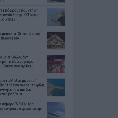
τη
ετε κάφρους και κτήνη
νσυναίσθηση»: Ο Τάσος
..δικάζει
α μουσεία: Οι τουρίστες
 πλέον εδώ
Ιουλία Καλλιμάνη
 με το ίδιο νόμισμα
 «Εσένα σου αρέσει
α στα Μάλια με νεκρή
 Βούτηξε να σώσει τη φίλη
πνίγηκε - τα παιδιά
 για βοήθεια
 σήμερα 7/8: Η μέρα
τις κινήσεις συμφιλίωσης