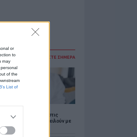
sonal or
ection to
ΔΙΑΒΑΣΤΕ ΣΗΜΕΡΑ
ou may
 personal
out of the
 downstream
B’s List of
Σ
 παροχές: Οι παγίδες στις
ρές χρημάτων που απειλούν με