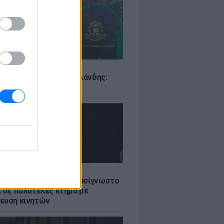
Σ
ιό σε σχολείο της Ταϊλάνδης:
ς άνοιξε πυρ
LE
ή γαμήλια γιορτή για πασίγνωστο
ι σε πολυτελές κτήμα με
ευση κινητών