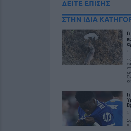
ΔΕΙΤΕ ΕΠΙΣΗΣ
ΣΤΗΝ ΙΔΙΑ ΚΑΤΗΓΟ
Γ
κ
α
Σ
«Κ
να
κτ
εί
ζω
κα
Γ
Υ
Β
Σ
Σύ
έτ