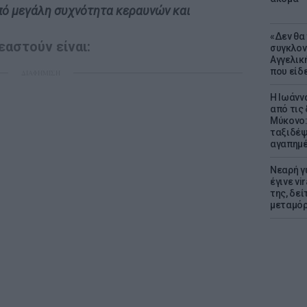
πό μεγάλη συχνότητα κεραυνών και
«Δεν θα
εαστούν είναι:
συγκλον
Αγγελική
που είδε
ΔΙΑΦΗΜΙΣΗ
Η Ιωάνν
από τις
Μύκονο:
ταξιδέψε
αγαπημέ
Νεαρή γ
έγινε vi
της, δε
μεταμό