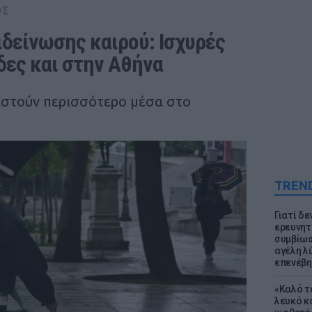
ΟΣ
δείνωσης καιρού: Ισχυρές 
δες και στην Αθήνα
αστούν περισσότερο μέσα στο
TREN
Γιατί δε
ερευνητ
συμβίωσ
αγέλη λύ
επενέβη
«Καλό τα
λευκό κ