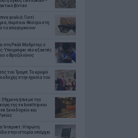
σει η αγέλη των λύκων –
ακτικό βίντεο
πνα γυαλιά: Γιατί
ρια, παμπ και θέατρα στη
α τα απαγορεύουν
τα στη Ρεάλ Μαδρίτης ο
υς: Υπογράφει νέο εξαετές
ιο ο Βραζιλιάνος
τός του Τραμπ: Το κρυφό
διαδοχής στην ηγεσία του
 39χρονη ήπιε με την
κόρη της σε boat trip και
σε ξενοδοχείο και
Υγείας
ια Ίντερνετ: Η πρώτη
ίδα στην ιστορία υπάρχει