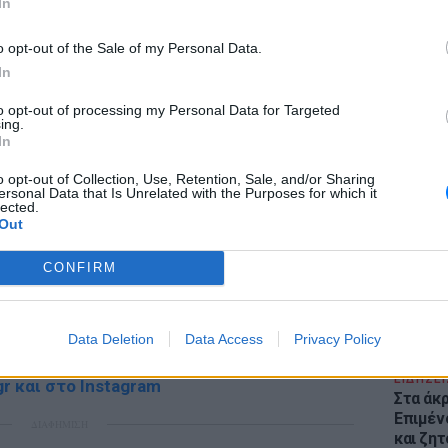
In
ΔΙΑΦΗΜΙΣΗ
o opt-out of the Sale of my Personal Data.
In
to opt-out of processing my Personal Data for Targeted
ing.
In
ΕΙΔΗΣΕΙ
Θέουτα:
o opt-out of Collection, Use, Retention, Sale, and/or Sharing
γεμάτο
ersonal Data that Is Unrelated with the Purposes for which it
lected.
παραμέ
Out
CONFIRM
gr στο
Google News
και μάθετε πρώτοι
τα
Data Deletion
Data Access
Privacy Policy
 μπείτε στην
ροή ειδήσεων
του E-Daily.gr
ΕΙΔΗΣΕΙ
r και στο Instagram
Στα άκ
Επιμέν
ΔΙΑΦΗΜΙΣΗ
και ζητ