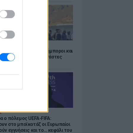
Σ
 «Οι κάτοικοι είναι ανήμποροι και
ι αγωνία» - 5.000 μετανάστες
νουν στην περιοχή
Σ
ρα ο πόλεμος UEFA-FIFA:
ουν στο μποϊκοτάζ οι Ευρωπαίοι
ούν εγγυήσεις και το... κεφάλι του