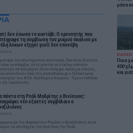
μέσα κ
ΡΙΑ
ιατί δεν έσωσα το κουτάβι: Ο ερευνητής που
ατέγραφε τη συμβίωση του μικρού σκυλιού με
γέλη λύκων εξηγεί γιατί δεν επενέβη
ΉΜΕΡΑ
ΕΙΔΗΣΕΙ
Ποια χ
ρατάμε την επιστημονική απόσταση, δεν είναι δυνατόν
 πάω να επέμβω, ούτε γίνεται να στείλω κάποιον
400 χλμ
ηνίατρο σε ένα μέρος όπου υπάρχει αγέλη με λύκους,
και για
ναι επικίνδυνο» λέει στο protothema.gr ο διδάκτορας
ολογίας του ΑΠΘ, Θεόδωρος Κομηνός - Έχουν πεθάνει
ι έξι λυκόπουλα
ια πάντα στη Ρεάλ Μαδρίτης ο Βινίσιους:
πογράφει νέο εξαετές συμβόλαιο ο
ραζιλιάνος
ΉΜΕΡΑ
μφωνα με τον Φαμπρίτσιο Ρομάνο ο Βραζιλιάνος είναι
οιμος να αποδεχτεί την πρόταση της Ρεάλ