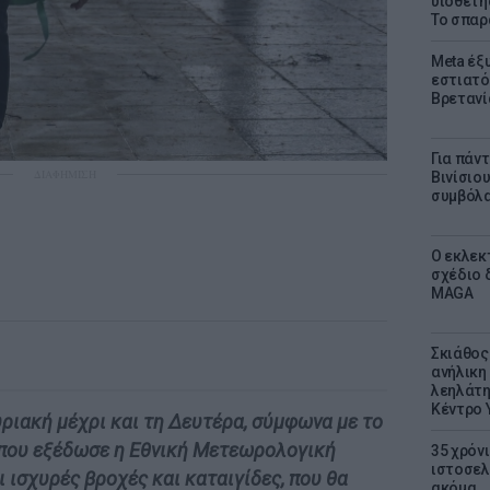
υιοθετή
Το σπαρ
Meta έξυ
εστιατό
Βρετανί
Για πάν
ΔΙΑΦΗΜΙΣΗ
Βινίσιο
συμβόλα
Ο εκλεκ
σχέδιο 
MAGA
Σκιάθος:
ανήλικη 
λεηλάτη
Κέντρο 
υριακή μέχρι και τη Δευτέρα, σύμφωνα με το
 που εξέδωσε η Εθνική Μετεωρολογική
35 χρόν
ιστοσελ
 ισχυρές βροχές και καταιγίδες, που θα
ακόμα