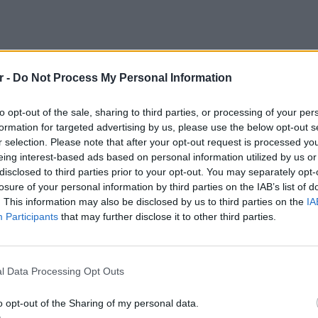
r -
Do Not Process My Personal Information
μένης και της Θεσσαλονίκης), η Ήπειρος, η
to opt-out of the sale, sharing to third parties, or processing of your per
υμπεριλαμβανομένης και της Αττικής), η
formation for targeted advertising by us, please use the below opt-out s
και βορειοανατολική Πελοπόννησος.
r selection. Please note that after your opt-out request is processed y
eing interest-based ads based on personal information utilized by us or
επηρεαστούν κυρίως τα δυτικά και βόρεια
disclosed to third parties prior to your opt-out. You may separately opt-
ης Αθήνας.
losure of your personal information by third parties on the IAB’s list of
. This information may also be disclosed by us to third parties on the
IA
 την εξέλιξη του καιρού στα τακτικά και
Participants
that may further disclose it to other third parties.
τοσελίδα της ΕΜΥ (www.emy.gr) και το
er (@EMY_HNMS).
ΕΙΔΗΣΕΙ
l Data Processing Opt Outs
Συμφων
Στην αμ
o opt-out of the Sharing of my personal data.
ευρώ