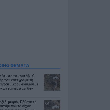
DING ΘΕΜΑΤΑ
ν έσωσα το κουτάβι: Ο
ής που κατέγραφε τη
η του μικρού σκυλιού με
κων εξηγεί γιατί δεν
ξίδι μικρέ»: Πέθανε το
ουτάβι που το είχαν