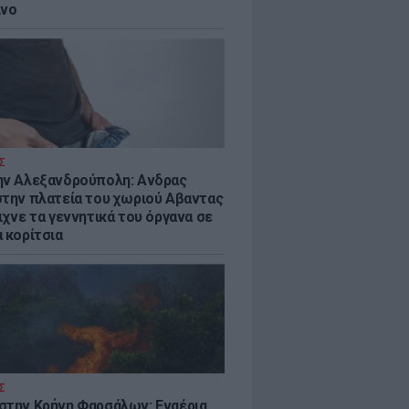
ίνο
Σ
ην Αλεξανδρούπολη: Ανδρας
στην πλατεία του χωριού Αβαντας
ιχνε τα γεννητικά του όργανα σε
 κορίτσια
Σ
στην Κρήνη Φαρσάλων: Εναέρια