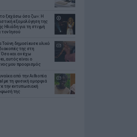
 το ξεχάσω όσο ζω»: Η
ιστική εξομολόγηση της
ς Ηλιάδη για τη στιγμή
 τον Ιησού
α Τούνη δημοσίευσε υλικό
 διακοπές της στη
 Όσο και αν έχω
ι, αυτός είναι ο
νος μου προορισμός
υναίκα από την Αιθιοπία
ral με τη φυσική ομορφιά
ίτε την εντυπωσιακή
ρφωσή της