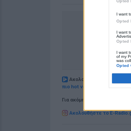
Opted 
I want t
Opted 
I want 
Advertis
Opted 
I want t
of my P
was col
Opted 
Ακολουθήστε το E-Radio.
πιο hot νέα
.
Για ακόμη περισσότερα
νέα
,
Ακολουθήστε το E-Radio.g