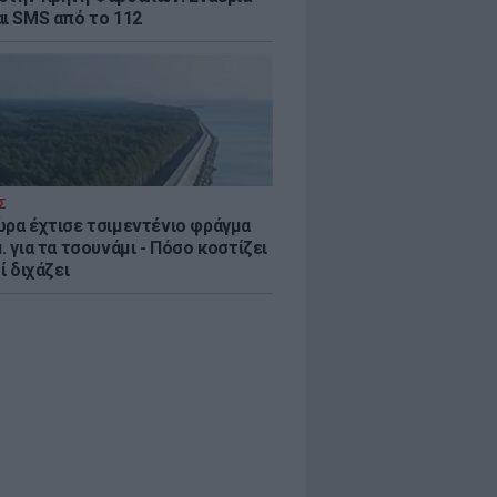
αι SMS από το 112
Σ
ώρα έχτισε τσιμεντένιο φράγμα
. για τα τσουνάμι - Πόσο κοστίζει
τί διχάζει