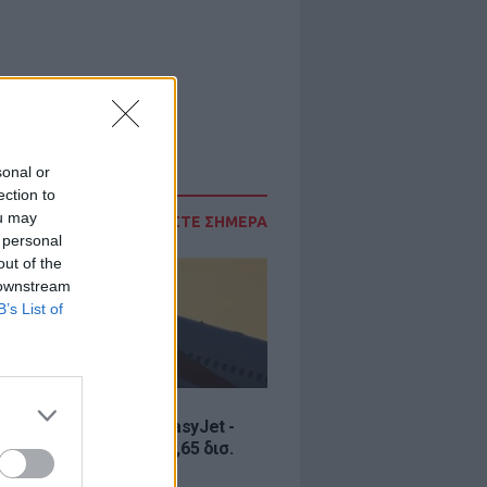
sonal or
ection to
ou may
ΔΙΑΒΑΣΤΕ ΣΗΜΕΡΑ
 personal
out of the
 downstream
B’s List of
Σ
ία εξαγοράς για την EasyJet -
ερικανική Appolo για 6,65 δισ.