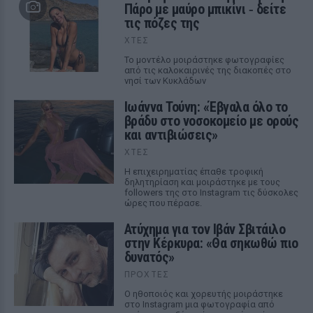
Πάρο με μαύρο μπικίνι ‑ δείτε
τις πόζες της
ΧΤΕΣ
Το μοντέλο μοιράστηκε φωτογραφίες
από τις καλοκαιρινές της διακοπές στο
νησί των Κυκλάδων
Ιωάννα Τούνη: «Έβγαλα όλο το
βράδυ στο νοσοκομείο με ορούς
και αντιβιώσεις»
ΧΤΕΣ
Η επιχειρηματίας έπαθε τροφική
δηλητηρίαση και μοιράστηκε με τους
followers της στο Instagram τις δύσκολες
ώρες που πέρασε.
Ατύχημα για τον Ιβάν Σβιτάιλο
στην Κέρκυρα: «Θα σηκωθώ πιο
δυνατός»
ΠΡΟΧΤΈΣ
Ο ηθοποιός και χορευτής μοιράστηκε
στο Instagram μια φωτογραφία από