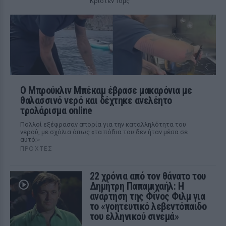
Κρίστεν Τομς
Ο Μπρούκλιν Μπέκαμ έβρασε μακαρόνια με
θαλασσινό νερό και δέχτηκε ανελέητο
τρολάρισμα online
Πολλοί εξέφρασαν απορία για την καταλληλότητα του
νερού, με σχόλια όπως «τα πόδια του δεν ήταν μέσα σε
αυτό;»
ΠΡΟΧΤΈΣ
22 χρόνια από τον θάνατο του
Δημήτρη Παπαμιχαήλ: Η
ανάρτηση της Φίνος Φιλμ για
το «γοητευτικό λεβεντόπαιδο
του ελληνικού σινεμά»