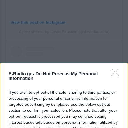
View this post on Instagram
A post shared by David Faustino (@davidfaustino)
E-Radio.gr -
Do Not Process My Personal
Information
If you wish to opt-out of the sale, sharing to third parties, or
processing of your personal or sensitive information for
targeted advertising by us, please use the below opt-out
section to confirm your selection. Please note that after your
opt-out request is processed you may continue seeing
View this post on Instagram
interest-based ads based on personal information utilized by