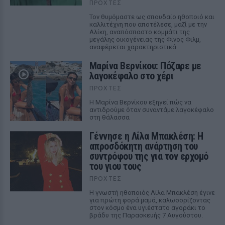
ΠΡΟΧΤΈΣ
Τον θυμόμαστε ως σπουδαίο ηθοποιό και
καλλιτέχνη που αποτέλεσε, μαζί με την
Αλίκη, αναπόσπαστο κομμάτι της
μεγάλης οικογένειας της Φίνος Φιλμ,
αναφέρεται χαρακτηριστικά
Μαρίνα Βερνίκου: Πόζαρε με
λαγοκέφαλο στο χέρι
ΠΡΟΧΤΈΣ
Η Μαρίνα Βερνίκου εξηγεί πώς να
αντιδρούμε όταν συναντάμε λαγοκέφαλο
στη θάλασσα
Γέννησε η Λίλα Μπακλέση: Η
απροσδόκητη ανάρτηση του
συντρόφου της για τον ερχομό
του γιου τους
ΠΡΟΧΤΈΣ
Η γνωστή ηθοποιός Λίλα Μπακλέση έγινε
για πρώτη φορά μαμά, καλωσορίζοντας
στον κόσμο ένα υγιέστατο αγοράκι το
βράδυ της Παρασκευής 7 Αυγούστου.