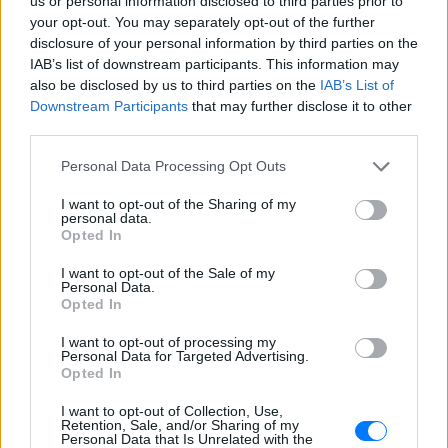
us or personal information disclosed to third parties prior to
A post shared by David Faustino (@davidfaustino)
your opt-out. You may separately opt-out of the further
disclosure of your personal information by third parties on the
[ΠΗΓΗ]
IAB’s list of downstream participants. This information may
also be disclosed by us to third parties on the
IAB’s List of
Downstream Participants
that may further disclose it to other
ΔΙΑΦΗΜΙΣΗ
third parties.
Personal Data Processing Opt Outs
I want to opt-out of the Sharing of my
personal data.
Opted In
I want to opt-out of the Sale of my
Personal Data.
Opted In
I want to opt-out of processing my
Personal Data for Targeted Advertising.
Opted In
I want to opt-out of Collection, Use,
Retention, Sale, and/or Sharing of my
Personal Data that Is Unrelated with the