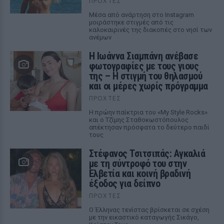
ΠΡΟΧΤΈΣ
Μέσα από ανάρτηση στο Instagram
μοιράστηκε στιγμές από τις
καλοκαιρινές της διακοπές στο νησί των
ανέμων
H Ιωάννα Σιαμπάνη ανέβασε
φωτογραφίες με τους γιους
της – Η στιγμή του θηλασμού
και οι μέρες χωρίς πρόγραμμα
ΠΡΟΧΤΈΣ
Η πρώην παίκτρια του «My Style Rocks»
και ο Τζίμης Σταθοκωστόπουλος
απέκτησαν πρόσφατα το δεύτερο παιδί
τους
Στέφανος Τσιτσιπάς: Αγκαλιά
με τη σύντροφό του στην
Ελβετία και κοινή βραδινή
έξοδος για δείπνο
ΠΡΟΧΤΈΣ
Ο Έλληνας τενίστας βρίσκεται σε σχέση
με την εικαστικό καταγωγής Σικάγο,