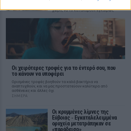
Ο θυρεοειδής χτυπάει πολλές γυναίκες
χωρίς να το καταλάβουν εγκαίρως
Οι χειρότερες τροφές για το έντερό σου, που
το κάνουν να υποφέρει
Ορισμένες τροφές βοηθούν τα καλά βακτήρια να
αναπτυχθούν, και να μας προστατεύουν καλύτερα από
ασθένειες και άλλες όχι
ΣΉΜΕΡΑ
Οι κρυμμένες λίμνες της
Εύβοιας ‑ Εγκαταλελειμμένα
ορυχεία μετατράπηκαν σε
«παράδεισο»