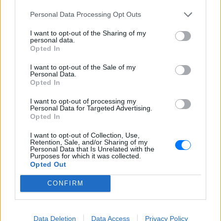
ΣΤΗΝ ΙΔΙΑ ΚΑΤΗΓΟΡΙΑ
Personal Data Processing Opt Outs
Ελληνικό γιαούρτι: Μία
I want to opt-out of the Sharing of my
personal data.
κουταλιά και τα scrambled
Opted In
eggs θα απογειωθούν
I want to opt-out of the Sale of my
ΣΉΜΕΡΑ
Personal Data.
Το στραγγιστό γιαούρτι αλλάζει την υφή
Opted In
και τον κορεσμό του πρωινού χωρίς να
επηρεάζει τη γεύση.
I want to opt-out of processing my
Personal Data for Targeted Advertising.
Η νέα σχέση δεν έχει
Opted In
συγκατοίκηση – Και η Charlize
Theron το επιβεβαιώνει
I want to opt-out of Collection, Use,
Retention, Sale, and/or Sharing of my
ΣΉΜΕΡΑ
Personal Data that Is Unrelated with the
Purposes for which it was collected.
«Δεν νομίζω ότι μπορώ να ξαναζήσω με
Opted Out
κάποιον» – Η εξομολόγηση της ηθοποιού
Πότε σου χτυπάει καμπανάκι ο
CONFIRM
θυρεοειδής; Τα σημάδια που
δεν πρέπει να αγνοήσεις
ΣΉΜΕΡΑ
Data Deletion
Data Access
Privacy Policy