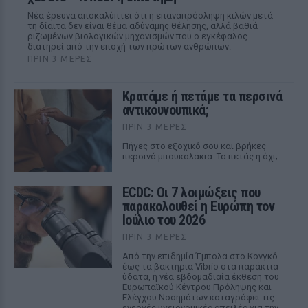
Νέα έρευνα αποκαλύπτει ότι η επαναπρόσληψη κιλών μετά
τη δίαιτα δεν είναι θέμα αδύναμης θέλησης, αλλά βαθιά
ριζωμένων βιολογικών μηχανισμών που ο εγκέφαλος
διατηρεί από την εποχή των πρώτων ανθρώπων.
ΠΡΙΝ 3 ΜΈΡΕΣ
Κρατάμε ή πετάμε τα περσινά
αντικουνουπικά;
ΠΡΙΝ 3 ΜΈΡΕΣ
Πήγες στο εξοχικό σου και βρήκες
περσινά μπουκαλάκια. Τα πετάς ή όχι;
ECDC: Οι 7 λοιμώξεις που
παρακολουθεί η Ευρώπη τον
Ιούλιο του 2026
ΠΡΙΝ 3 ΜΈΡΕΣ
Από την επιδημία Έμπολα στο Κονγκό
έως τα βακτήρια Vibrio στα παράκτια
ύδατα, η νέα εβδομαδιαία έκθεση του
Ευρωπαϊκού Κέντρου Πρόληψης και
Ελέγχου Νοσημάτων καταγράφει τις
ενεργές υγειονομικές απειλές για την