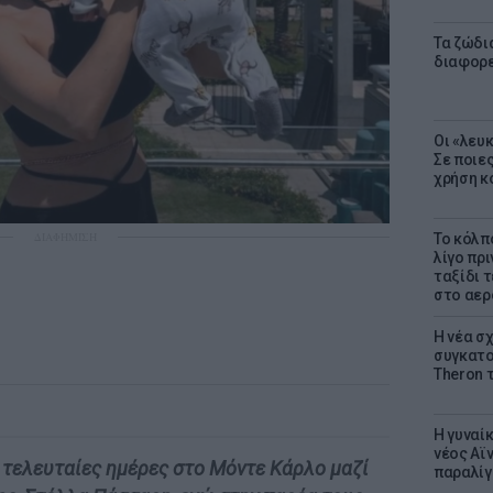
Τα ζώδια
διαφορ
Οι «λευ
Σε ποιε
χρήση κ
ΔΙΑΦΗΜΙΣΗ
Το κόλπ
λίγο πρι
ταξίδι 
στο αερ
Η νέα σχ
συγκατοί
Theron 
Η γυναί
νέος Αϊν
ς τελευταίες ημέρες στο Μόντε Κάρλο μαζί
παραλίγο