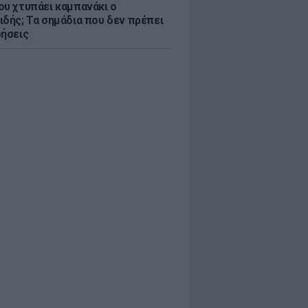
ου χτυπάει καμπανάκι ο
ιδής; Τα σημάδια που δεν πρέπει
οήσεις