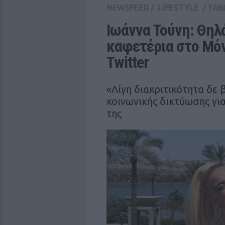
NEWSFEED
/
LIFESTYLE
/
TAB
Ιωάννα Τούνη: Θηλάζ
καφετέρια στο Μόν
Twitter
«Λίγη διακριτικότητα δε 
κοινωνικής δικτύωσης για
της