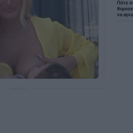
Πότε σ
θυρεοε
να αγν
ΔΙΑΦΗΜΙΣΗ