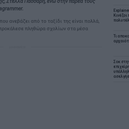
της, Στέλλα Πάσσαρη, ενώ στην παρέα τους
tragrammer.
Explaine
Κινέζοι
πολυτέλ
που ανεβάζει από το ταξίδι της είναι πολλά,
y προκάλεσε πληθώρα σχολίων στα μέσα
Τι αποκ
αρχαιότ
ΔΙΑΦΗΜΙΣΗ
Σοκ στη
επιχείρ
υπάλληλ
ασελγήσ