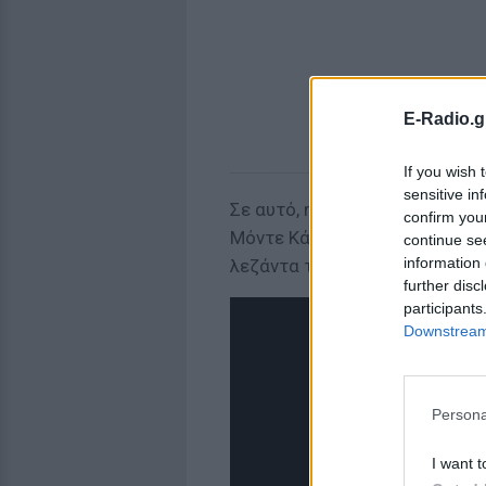
E-Radio.g
If you wish 
sensitive in
Σε αυτό, η Ιωάννα Τούνη θηλάζ
confirm you
Μόντε Κάρλο, αποκαλύπτοντας
continue se
information 
λεζάντα του story τη φράση «
further disc
participants
Downstream 
Persona
I want t