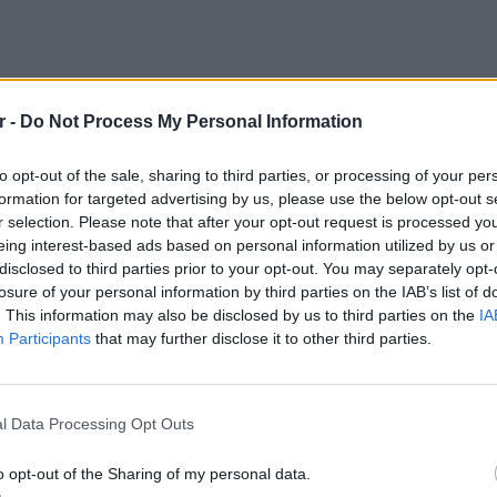
r -
Do Not Process My Personal Information
to opt-out of the sale, sharing to third parties, or processing of your per
formation for targeted advertising by us, please use the below opt-out s
ει δημόσια τον γιο της σε μια καφετέρια στο
r selection. Please note that after your opt-out request is processed y
 ολόκληρο το στήθος της, γράφοντας στη
eing interest-based ads based on personal information utilized by us or
disclosed to third parties prior to your opt-out. You may separately opt-
Η ζωή μιας μαμάς».
losure of your personal information by third parties on the IAB’s list of
. This information may also be disclosed by us to third parties on the
IA
Participants
that may further disclose it to other third parties.
POP CU
5 one-h
διάσημ
l Data Processing Opt Outs
o opt-out of the Sharing of my personal data.