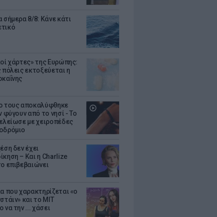
 σήμερα 8/8: Κάνε κάτι
ετικό
κοί χάρτες» της Ευρώπης:
ς πόλεις εκτοξεύεται η
οκαΐνης
ο τους αποκαλύφθηκε
ν φύγουν από το νησί - Το
τελείωσε με χειροπέδες
οδρόμιο
έση δεν έχει
κηση – Και η Charlize
το επιβεβαιώνει
κα που χαρακτηρίζεται «ο
στάιν» και το MIT
 να την ... χάσει