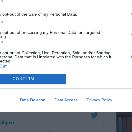
In
o opt-out of the Sale of my Personal Data.
In
ΕΥ ΖΗΝ
to opt-out of processing my Personal Data for Targeted
Ελληνικ
ing.
scramb
In
o opt-out of Collection, Use, Retention, Sale, and/or Sharing
itter
με αρκετούς να κατακρίνουν την Ιωάννα
ersonal Data that Is Unrelated with the Purposes for which it
lected.
τητας, ενώ αρκετοί ανέφεραν πως δεν υπήρχε
Out
στήθος της δημόσια. Kάποιοι άλλοι
και χαρακτήρισαν υπερβολικές τις αρνητικές
CONFIRM
ΚΕΡΔΙΣ
Καλοκα
Data Deletion
Data Access
Privacy Policy
τα μεγ