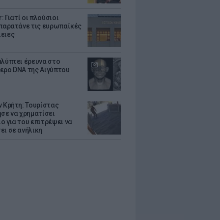
r: Γιατί οι πλούσιοι
 παρατάνε τις ευρωπαϊκές
ειες
αλύπτει έρευνα στο
ερο DNA της Αιγύπτου
ν Κρήτη: Τουρίστας
ησε να χρηματίσει
ο για του επιτρέψει να
ει σε ανήλικη