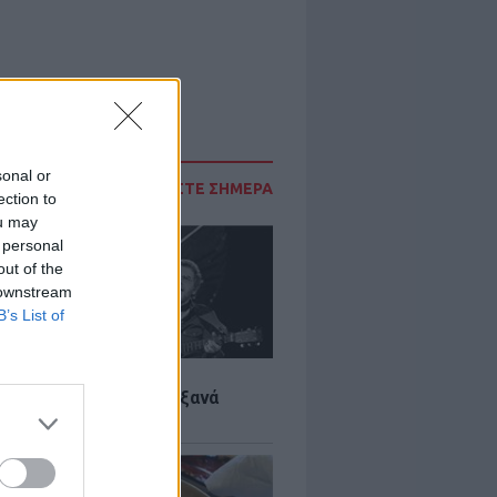
sonal or
ΔΙΑΒΑΣΤΕ ΣΗΜΕΡΑ
ection to
ou may
 personal
out of the
 downstream
B’s List of
LTURE
it wonders που έγιναν ξανά
οι από… ατύχημα