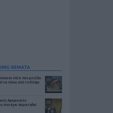
DING ΘΕΜΑΤΑ
κόκκινο σπίτι που μοιάζει
είται πάνω από το Κάπρι
ικός Αμερικανός
ς που έχει παραιτηθεί