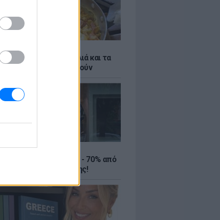
ό γιαούρτι: Μία κουταλιά και τα
led eggs θα απογειωθούν
ΤΕ
ιρινές εκπτώσεις έως - 70% από
αλύτερα eshops ένδυσης!