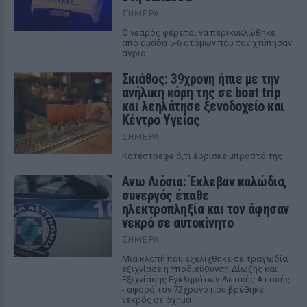
ΣΉΜΕΡΑ
Ο νεαρός φέρεται να περικυκλώθηκε
από ομάδα 5-6 ατόμων που τον χτύπησαν
άγρια
Σκιάθος: 39χρονη ήπιε με την
ανήλικη κόρη της σε boat trip
και λεηλάτησε ξενοδοχείο και
Κέντρο Υγείας
ΣΉΜΕΡΑ
Κατέστρεφε ό,τι έβρισκε μπροστά της
Ανω Λιόσια: Έκλεβαν καλώδια,
συνεργός έπαθε
ηλεκτροπληξία και τον άφησαν
νεκρό σε αυτοκίνητο
ΣΉΜΕΡΑ
Μια κλοπή που εξελίχθηκε σε τραγωδία
εξιχνίασε η Υποδιεύθυνση Δίωξης και
Εξιχνίασης Εγκλημάτων Δυτικής Αττικής
- αφορά τον 72χρονο που βρέθηκε
νεκρός σε όχημα