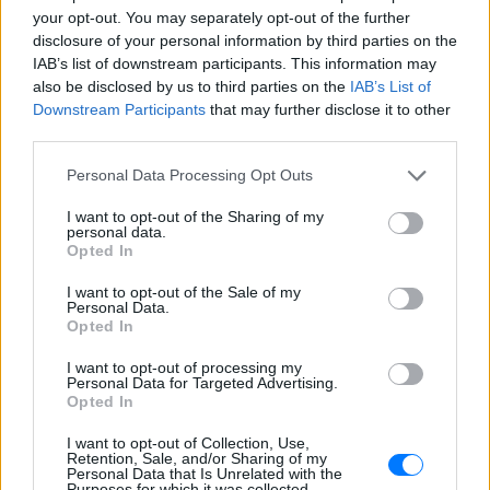
42χρονη από το Ρότερνταμ
your opt-out. You may separately opt-out of the further
πνίγηκε στα Μάλια – Αυτόπτες
disclosure of your personal information by third parties on the
μάρτυρες τα 3 παιδιά της
IAB’s list of downstream participants. This information may
also be disclosed by us to third parties on the
IAB’s List of
ΣΉΜΕΡΑ
Downstream Participants
that may further disclose it to other
Τα τρία ανήλικα παιδιά της 42χρονης
third parties.
ήταν παρόν όταν εκτυλίχθηκε το τραγικό
συμβάν.
Personal Data Processing Opt Outs
Kοράκι στην Αγγλία δεν
αστειευόταν καθόλου:
I want to opt-out of the Sharing of my
personal data.
Επιτέθηκε σε γυναίκα και την
Opted In
έριξε κάτω ‑ Δες τι έγινε!
ΣΉΜΕΡΑ
I want to opt-out of the Sale of my
Personal Data.
Το βίντεο πλημμύρισε με σχόλια το
Opted In
διαδίκτυο, με πολλούς χρήστες να
αστειεύονται ότι το κοράκι «θυμόταν»
κάποιο παλιό παράπονο
I want to opt-out of processing my
Personal Data for Targeted Advertising.
Opted In
Ουαλία: Τρόμος σε νοσοκομείο
με άνδρα ντυμένο «Χάρο» στη
I want to opt-out of Collection, Use,
σκεπή ‑ Το μυστήριο πίσω από
Retention, Sale, and/or Sharing of my
την πράξη του
Personal Data that Is Unrelated with the
Purposes for which it was collected.