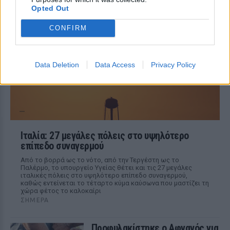
ΣΉΜΕΡΑ
Opted Out
Ο 26χρονος Λέον Τζιλέσπι παρέμεινε για
50 λεπτά πάνω από την κεντρική είσοδο,
CONFIRM
κρατώντας ένα αντικείμενο που έμοιαζε
με λεπίδα, μέχρι να συλληφθεί και να
οδηγηθεί στο δικαστήριο.
Data Deletion
Data Access
Privacy Policy
Ιταλία: 27 μεγάλες πόλεις στο υψηλότερο
επίπεδο συναγερμού
Από το βορρά ως το νότο, από την Τεργέστη ως το
Παλέρμο, το υπουργείο Υγείας θέτει και τις 27 μεγάλες
ιταλικές πόλεις στο υψηλότερο επίπεδο συναγερμού,
καθώς εντείνεται το τέταρτο κύμα καύσωνα που μαστίζει τη
χώρα φέτος το καλοκαίρι
ΣΉΜΕΡΑ
Προφυλακίστηκε ο Αφγανός για