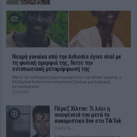
Νεαρή γυναίκα από την Αιθιοπία έγινε viral με
τη φυσική ομορφιά της, δείτε την
εντυπωσιακή μεταμόρφωσή της
Μετά την αυθόρμητη φωτογραφία που την έκανε γνωστή, η
Ελίζαμπεθ Ντέστα εντυπωσίασε ξανά με μια λαμπερή
μεταμόρφωση
ΣΉΜΕΡΑ
Πέρεζ Χίλτον: Τι λέει η
οικογένειά του μετά το
σοκαριστικό live στο TikTok
ΣΉΜΕΡΑ
Ο 48χρονος blogger νοσηλεύεται σε