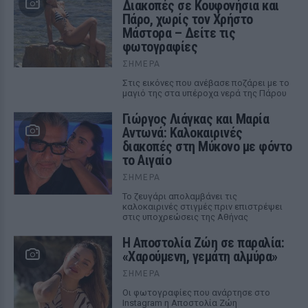
Διακοπές σε Κουφονήσια και
Πάρο, χωρίς τον Χρήστο
Μάστορα – Δείτε τις
φωτογραφίες
ΣΉΜΕΡΑ
Στις εικόνες που ανέβασε ποζάρει με το
μαγιό της στα υπέροχα νερά της Πάρου
Γιώργος Λιάγκας και Μαρία
Αντωνά: Καλοκαιρινές
διακοπές στη Μύκονο με φόντο
το Αιγαίο
ΣΉΜΕΡΑ
Το ζευγάρι απολαμβάνει τις
καλοκαιρινές στιγμές πριν επιστρέψει
στις υποχρεώσεις της Αθήνας
Η Αποστολία Ζώη σε παραλία:
«Χαρούμενη, γεμάτη αλμύρα»
ΣΉΜΕΡΑ
Οι φωτογραφίες που ανάρτησε στο
Instagram η Αποστολία Ζώη