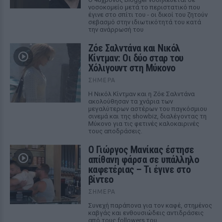
νοσοκομείο μετά το περιστατικό που
έγινε στο σπίτι του - οι δικοί του ζητούν
σεβασμό στην ιδιωτικότητά του κατά
την ανάρρωσή του
Ζόε Σαλντάνα και Νικόλ
Κίντμαν: Οι δύο σταρ του
Χόλιγουντ στη Μύκονο
ΣΉΜΕΡΑ
Η Νικόλ Κίντμαν και η Ζόε Σαλντάνα
ακολούθησαν τα χνάρια των
μεγαλύτερων αστέρων του παγκόσμιου
σινεμά και της showbiz, διαλέγοντας τη
Μύκονο για τις φετινές καλοκαιρινές
τους αποδράσεις.
Ο Γιώργος Μανίκας έστησε
απίθανη φάρσα σε υπάλληλο
καφετέριας – Τι έγινε στο
βίντεο
ΣΉΜΕΡΑ
Συνεχή παράπονα για τον καφέ, στημένος
καβγάς και ενθουσιώδεις αντιδράσεις
από τους followers του