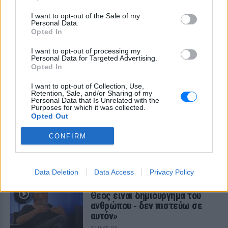
συγκίνησε ‑ Τι έγραψε για τη
ζωή, τους γονείς του και την
I want to opt-out of the Sale of my
Personal Data.
υγεία του
Opted In
ΣΉΜΕΡΑ
I want to opt-out of processing my
Ο διάσημος σχεδιαστής μόδας
Personal Data for Targeted Advertising.
μοιράστηκε ένα συγκινητικό μήνυμα στο
Opted In
Instagram, μιλώντας για την οικογένειά
του, τη δημιουργικότητά του και τη χαρά
της ζωής.
I want to opt-out of Collection, Use,
Retention, Sale, and/or Sharing of my
Personal Data that Is Unrelated with the
O Γιώργος Παράσχος ξανά στο
Purposes for which it was collected.
νοσοκομείο για θεραπεία κατά
Opted Out
του καρκίνου
CONFIRM
ΣΉΜΕΡΑ
«Πάμε για νέα θεραπεία», έγραψε στα
social media και χάρισε ένα μεγάλο
χαμόγελο στους followers του
Data Deletion
Data Access
Privacy Policy
Βλαδίμηρος Κυριακίδης: «Ο
Θεός είναι δημιούργημα του
ανθρώπου ‑ δεν πιστεύω σε
αυτόν»