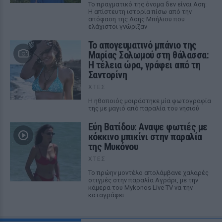
Το πραγματικό της όνομα δεν είναι Αση:
Η απίστευτη ιστορία πίσω από την
απόφαση της Ασης Μπήλιου που
ελάχιστοι γνώριζαν
Το απογευματινό μπάνιο της
Μαρίας Σολωμού στη θάλασσα:
Η τέλεια ώρα, γράφει από τη
Σαντορίνη
ΧΤΕΣ
Η ηθοποιός μοιράστηκε μία φωτογραφία
της με μαγιό από παραλία του νησιού
Εύη Βατίδου: Αναψε φωτιές με
κόκκινο μπικίνι στην παραλία
της Μυκόνου
ΧΤΕΣ
Το πρώην μοντέλο απολάμβανε χαλαρές
στιγμές στην παραλία Αγράρι, με την
κάμερα του Mykonos Live TV να την
καταγράφει