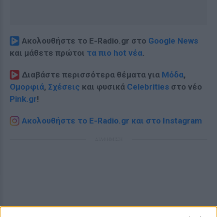
Ακολουθήστε το E-Radio.gr στο
Google News
και μάθετε πρώτοι
τα πιο hot νέα
.
Διαβάστε περισσότερα θέματα για
Μόδα
,
Ομορφιά
,
Σχέσεις
και φυσικά
Celebrities
στο νέο
Pink.gr
!
Ακολουθήστε το E-Radio.gr και στο Instagram
ΔΙΑΦΗΜΙΣΗ