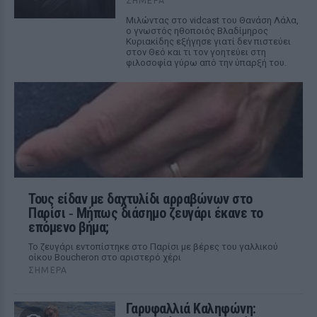
ΣΉΜΕΡΑ
Μιλώντας στο vidcast του Θανάση Λάλα,
ο γνωστός ηθοποιός Βλαδίμηρος
Κυριακίδης εξήγησε γιατί δεν πιστεύει
στον Θεό και τι τον γοητεύει στη
φιλοσοφία γύρω από την ύπαρξή του.
Τους είδαν με δαχτυλίδι αρραβώνων στο
Παρίσι ‑ Μήπως διάσημο ζευγάρι έκανε το
επόμενο βήμα;
Το ζευγάρι εντοπίστηκε στο Παρίσι με βέρες του γαλλικού
οίκου Boucheron στο αριστερό χέρι
ΣΉΜΕΡΑ
Γαρυφαλλιά Καληφώνη: