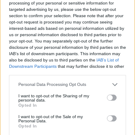
processing of your personal or sensitive information for
targeted advertising by us, please use the below opt-out
section to confirm your selection. Please note that after your
opt-out request is processed you may continue seeing
interest-based ads based on personal information utilized by
us or personal information disclosed to third parties prior to
your opt-out. You may separately opt-out of the further
disclosure of your personal information by third parties on the
IAB’s list of downstream participants. This information may
also be disclosed by us to third parties on the
IAB’s List of
ΔΕΙΤΕ ΕΠΙΣΗΣ
Downstream Participants
that may further disclose it to other
third parties.
ΣΤΗΝ ΙΔΙΑ ΚΑΤΗΓΟΡΙΑ
Personal Data Processing Opt Outs
Η Ευρώπη εξερευνά το
I want to opt-out of the Sharing of my
Διάστημα
personal data.
Opted In
ΠΡΙΝ 233 ΕΒΔΟΜΆΔΕΣ
I want to opt-out of the Sale of my
ΝΟΗΣΙΣ
Personal Data.
από 26/02 έως 27/02
Opted In