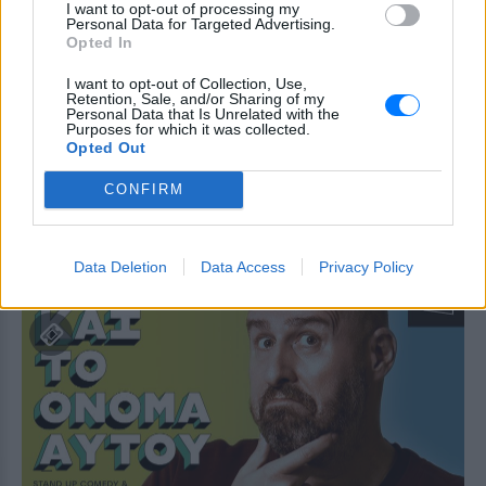
1821‑2021 Διακόσια Χρόνια
I want to opt-out of processing my
Δανεικά
Personal Data for Targeted Advertising.
Opted In
ΠΡΙΝ 234 ΕΒΔΟΜΆΔΕΣ
I want to opt-out of Collection, Use,
LUNAR SPACE PATRA
Retention, Sale, and/or Sharing of my
18/03
Personal Data that Is Unrelated with the
Purposes for which it was collected.
Opted Out
1821‑2021 Διακόσια Χρόνια
Δανεικά ‑ Χριστόφορος
CONFIRM
Ζαραλίκος
ΠΡΙΝ 235 ΕΒΔΟΜΆΔΕΣ
ΤΡΙΚΑΛΑ
Data Deletion
Data Access
Privacy Policy
25/02