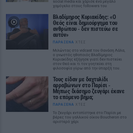
social media και χάρισε ένα μεγάλο
χαμόγελο στους followers του
Βλαδίμηρος Κυριακίδης: «Ο
Θεός είναι δημιούργημα του
ανθρώπου ‑ δεν πιστεύω σε
αυτόν»
ΠΑΡΆΞΕΝΑ
ΧΤΕΣ
Μιλώντας στο vidcast του Θανάση Λάλα,
ο γνωστός ηθοποιός Βλαδίμηρος
Κυριακίδης εξήγησε γιατί δεν πιστεύει
στον Θεό και τι τον γοητεύει στη
φιλοσοφία γύρω από την ύπαρξή του.
Τους είδαν με δαχτυλίδι
αρραβώνων στο Παρίσι ‑
Μήπως διάσημο ζευγάρι έκανε
το επόμενο βήμα;
ΠΑΡΆΞΕΝΑ
ΧΤΕΣ
Το ζευγάρι εντοπίστηκε στο Παρίσι με
βέρες του γαλλικού οίκου Boucheron στο
αριστερό χέρι