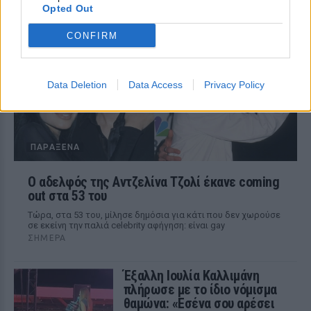
Opted Out
«Κάθε χρόνο η Ελλάδα μου χαρίζει κάτι
που δεν ήξερα ότι μου έλειπε» σημειώνει
η Μαρία Μενούνος στο post της
CONFIRM
Data Deletion
Data Access
Privacy Policy
ΠΑΡΆΞΕΝΑ
Ο αδελφός της Αντζελίνα Τζολί έκανε coming
out στα 53 του
Τώρα, στα 53 του, μίλησε δημόσια για κάτι που δεν χωρούσε
σε εκείνη την παλιά celebrity αφήγηση: είναι gay
ΣΉΜΕΡΑ
Έξαλλη Ιουλία Καλλιμάνη
πλήρωσε με το ίδιο νόμισμα
θαμώνα: «Εσένα σου αρέσει