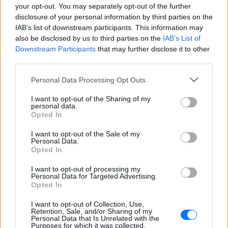
Αριελ Κωνσταντινίδη: Τώρα
your opt-out. You may separately opt-out of the further
ασχολούνται με το δέρμα μου,
disclosure of your personal information by third parties on the
δεν πρόκειται να κρύβομαι
IAB’s list of downstream participants. This information may
ΠΑΡΆΞΕΝΑ
ΣΉΜΕΡΑ
also be disclosed by us to third parties on the
IAB’s List of
Downstream Participants
that may further disclose it to other
Δεν με αγγίζει, έχω ροδόχρου ακμή, η
οποία επιδεινώθηκε από τις ορμόνες της
third parties.
εγκυμοσύνης, ανέφερε η ηθοποιός
Personal Data Processing Opt Outs
Μύκονος: Ιταλοί παρτάρουν σε
έξαλλη κατάσταση μέσα σε...
I want to opt-out of the Sharing of my
βανάκι ‑ Η αντίδραση του
personal data.
οδηγού
Opted In
ΠΑΡΆΞΕΝΑ
ΣΉΜΕΡΑ
I want to opt-out of the Sale of my
Personal Data.
Στα πλάνα που δημοσιεύει το Mykonos
live TV, οι επιβάτες φαίνονται να
Opted In
διασκεδάζουν με ιδιαίτερα έντονο
τρόπο, χοροπηδώντας, τραγουδώντας
I want to opt-out of processing my
και φωνάζοντας μέσα στο όχημα
Personal Data for Targeted Advertising.
Opted In
Η Μαρία Μενούνος φόρεσε
μπικίνι με τα χρώματα της
I want to opt-out of Collection, Use,
ελληνικής σημαίας
Retention, Sale, and/or Sharing of my
Personal Data that Is Unrelated with the
ΠΑΡΆΞΕΝΑ
ΣΉΜΕΡΑ
Purposes for which it was collected.