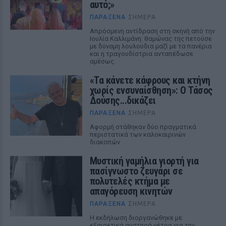
αυτό;»
ΠΑΡΆΞΕΝΑ
ΣΉΜΕΡΑ
Απρόσμενη αντίδραση στη σκηνή από την
Ιουλία Καλλιμάνη: θαμώνας της πετούσε
με δύναμη λουλούδια μαζί με τα πανέρια
και η τραγουδίστρια ανταπέδωσε
αμέσως.
«Τα κάνετε κάφρους και κτήνη
χωρίς ενσυναίσθηση»: Ο Τάσος
Δούσης...δικάζει
ΠΑΡΆΞΕΝΑ
ΣΉΜΕΡΑ
Αφορμή στάθηκαν δύο πραγματικά
περιστατικά των καλοκαιρινών
διακοπών
Μυστική γαμήλια γιορτή για
πασίγνωστο ζευγάρι σε
πολυτελές κτήμα με
απαγόρευση κινητών
ΠΑΡΆΞΕΝΑ
ΣΉΜΕΡΑ
Η εκδήλωση διοργανώθηκε με
εξαιρετικά αυστηρά μέτρα για την