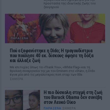
προστασία της ιδιωτικής ζωής του
ζευγαριού
ΠΑΡΆΞΕΝΑ
Πού εξαφανίστηκε η Dido; Η τραγουδίστρια
που πούλησε 40 εκ. δίσκους άφησε τη δόξα
και άλλαξε ζωή
Με επιτυχίες όπως τα «Thank You», «White Flag» και τη
θρυλική συνεργασία της με τον Eminem στο «Stan», η Dido
έγινε μία από τις μεγαλύτερες ποπ σταρ των 00s
ΣΉΜΕΡΑ
Η πιο δύσκολη στιγμή στη ζωή
του Barack Obama δεν συνέβη
στον Λευκό Οίκο
ΠΑΡΆΞΕΝΑ
ΣΉΜΕΡΑ