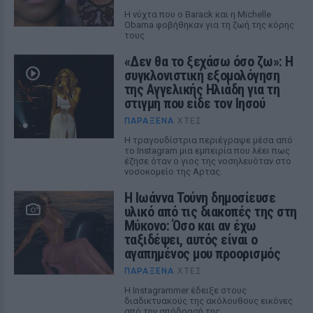
Η νύχτα που ο Barack και η Michelle
Obama φοβήθηκαν για τη ζωή της κόρης
τους
«Δεν θα το ξεχάσω όσο ζω»: Η
συγκλονιστική εξομολόγηση
της Αγγελικής Ηλιάδη για τη
στιγμή που είδε τον Ιησού
ΠΑΡΆΞΕΝΑ
ΧΤΕΣ
Η τραγουδίστρια περιέγραψε μέσα από
το Instagram μια εμπειρία που λέει πως
έζησε όταν ο γιος της νοσηλευόταν στο
νοσοκομείο της Αρτας.
Η Ιωάννα Τούνη δημοσίευσε
υλικό από τις διακοπές της στη
Μύκονο: Όσο και αν έχω
ταξιδέψει, αυτός είναι ο
αγαπημένος μου προορισμός
ΠΑΡΆΞΕΝΑ
ΧΤΕΣ
Η Instagrammer έδειξε στους
διαδικτυακούς της ακόλουθους εικόνες
από την απόδρασή της