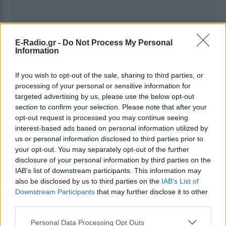
E-Radio.gr -
Do Not Process My Personal
Information
If you wish to opt-out of the sale, sharing to third parties, or
processing of your personal or sensitive information for
targeted advertising by us, please use the below opt-out
section to confirm your selection. Please note that after your
Ακολουθήστε το E-Radio.gr στο
Google News
opt-out request is processed you may continue seeing
και μάθετε πρώτοι
τα πιο hot νέα
.
interest-based ads based on personal information utilized by
us or personal information disclosed to third parties prior to
Εσύ μπήκες στο E-Daily.gr; Τα νέα της ημέρας
your opt-out. You may separately opt-out of the further
και ότι σου κάνει κλικ!
disclosure of your personal information by third parties on the
IAB’s list of downstream participants. This information may
Ακολουθήστε το E-Radio.gr και στο Instagram
also be disclosed by us to third parties on the
IAB’s List of
Downstream Participants
that may further disclose it to other
ΔΙΑΦΗΜΙΣΗ
third parties.
Personal Data Processing Opt Outs