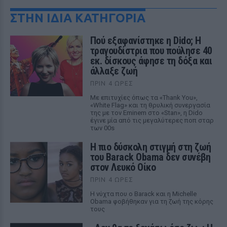
ΣΤΗΝ ΙΔΙΑ ΚΑΤΗΓΟΡΙΑ
Πού εξαφανίστηκε η Dido; Η
τραγουδίστρια που πούλησε 40
εκ. δίσκους άφησε τη δόξα και
άλλαξε ζωή
ΠΡΙΝ 4 ΏΡΕΣ
Με επιτυχίες όπως τα «Thank You»,
«White Flag» και τη θρυλική συνεργασία
της με τον Eminem στο «Stan», η Dido
έγινε μία από τις μεγαλύτερες ποπ σταρ
των 00s
Η πιο δύσκολη στιγμή στη ζωή
του Barack Obama δεν συνέβη
στον Λευκό Οίκο
ΠΡΙΝ 4 ΏΡΕΣ
Η νύχτα που ο Barack και η Michelle
Obama φοβήθηκαν για τη ζωή της κόρης
τους