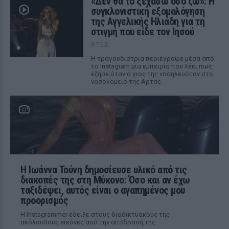
«Δεν θα το ξεχάσω όσο ζω»: Η
συγκλονιστική εξομολόγηση
της Αγγελικής Ηλιάδη για τη
στιγμή που είδε τον Ιησού
ΧΤΕΣ
Η τραγουδίστρια περιέγραψε μέσα από
το Instagram μια εμπειρία που λέει πως
έζησε όταν ο γιος της νοσηλευόταν στο
νοσοκομείο της Αρτας.
Η Ιωάννα Τούνη δημοσίευσε υλικό από τις
διακοπές της στη Μύκονο: Όσο και αν έχω
ταξιδέψει, αυτός είναι ο αγαπημένος μου
προορισμός
Η Instagrammer έδειξε στους διαδικτυακούς της
ακόλουθους εικόνες από την απόδρασή της