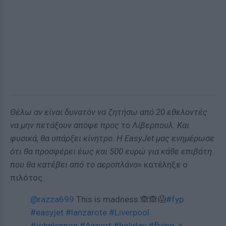
Θέλω αν είναι δυνατόν να ζητήσω από 20 εθελοντές
να μην πετάξουν απόψε προς το Λίβερπουλ. Και
φυσικά, θα υπάρξει κίνητρο. Η EasyJet μας ενημέρωσε
ότι θα προσφέρει έως και 500 ευρώ για κάθε επιβάτη
που θα κατέβει από το αεροπλάνο
» κατέληξε ο
πιλότος.
@razza699
This is madness 🙈🙈😱
#fyp
#easyjet
#lanzarote
#Liverpool
#johnlennon
#Airport
#holiday
#flying
♬