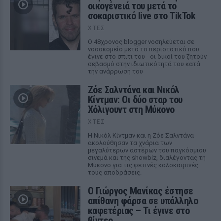
οικογένειά του μετά το
σοκαριστικό live στο TikTok
ΧΤΕΣ
Ο 48χρονος blogger νοσηλεύεται σε
νοσοκομείο μετά το περιστατικό που
έγινε στο σπίτι του - οι δικοί του ζητούν
σεβασμό στην ιδιωτικότητά του κατά
την ανάρρωσή του
Ζόε Σαλντάνα και Νικόλ
Κίντμαν: Οι δύο σταρ του
Χόλιγουντ στη Μύκονο
ΧΤΕΣ
Η Νικόλ Κίντμαν και η Ζόε Σαλντάνα
ακολούθησαν τα χνάρια των
μεγαλύτερων αστέρων του παγκόσμιου
σινεμά και της showbiz, διαλέγοντας τη
Μύκονο για τις φετινές καλοκαιρινές
τους αποδράσεις.
Ο Γιώργος Μανίκας έστησε
απίθανη φάρσα σε υπάλληλο
καφετέριας – Τι έγινε στο
βίντεο