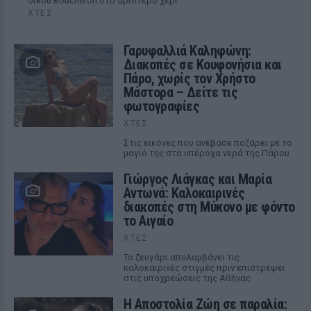
οίκου Boucheron στο αριστερό χέρι
ΧΤΕΣ
Γαρυφαλλιά Καληφώνη:
Διακοπές σε Κουφονήσια και
Πάρο, χωρίς τον Χρήστο
Μάστορα – Δείτε τις
φωτογραφίες
ΧΤΕΣ
Στις εικόνες που ανέβασε ποζάρει με το
μαγιό της στα υπέροχα νερά της Πάρου
Γιώργος Λιάγκας και Μαρία
Αντωνά: Καλοκαιρινές
διακοπές στη Μύκονο με φόντο
το Αιγαίο
ΧΤΕΣ
Το ζευγάρι απολαμβάνει τις
καλοκαιρινές στιγμές πριν επιστρέψει
στις υποχρεώσεις της Αθήνας
Η Αποστολία Ζώη σε παραλία: