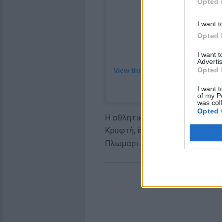
Opted 
I want t
Opted 
I want 
Advertis
Opted 
View this post on Instagram
A post shared by Evri
I want t
of my P
was col
Opted 
Η αθλητικογράφος και ο ντράμ
Κρυφτή, ένα εκκλησάκι που εί
Πλωμάρι.