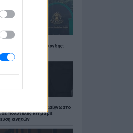
Σ
ιό σε σχολείο της Ταϊλάνδης:
ς άνοιξε πυρ
LE
ή γαμήλια γιορτή για πασίγνωστο
ι σε πολυτελές κτήμα με
ευση κινητών