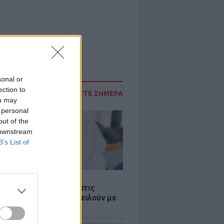
sonal or
ection to
ΔΙΑΒΑΣΤΕ ΣΗΜΕΡΑ
ou may
 personal
out of the
 downstream
B’s List of
Σ
 παροχές: Οι παγίδες στις
ρές χρημάτων που απειλούν με