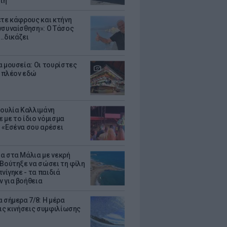
τη
ετε κάφρους και κτήνη
νσυναίσθηση»: Ο Τάσος
..δικάζει
α μουσεία: Οι τουρίστες
 πλέον εδώ
Ιουλία Καλλιμάνη
 με το ίδιο νόμισμα
 «Εσένα σου αρέσει
α στα Μάλια με νεκρή
 Βούτηξε να σώσει τη φίλη
πνίγηκε - τα παιδιά
 για βοήθεια
 σήμερα 7/8: Η μέρα
τις κινήσεις συμφιλίωσης