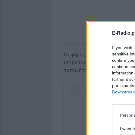
E-Radio.g
If you wish 
sensitive in
Οι φήμες τούς θέλουν ζευγάρι
confirm you
επιβεβαιώσει τη σχέση τους. 
continue se
τοπία ήταν αυτά που «πρόδωσα
information 
further disc
participants
Downstream 
Persona
I want t