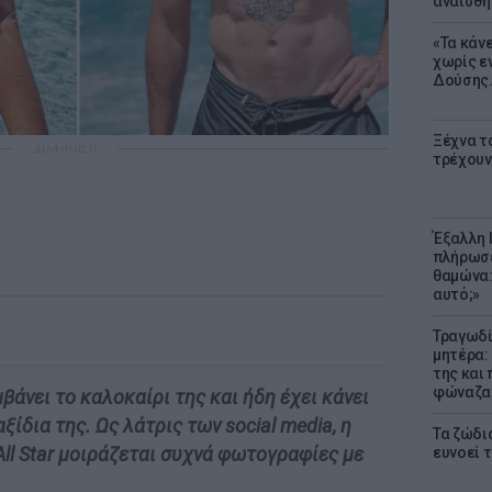
αναίσθη
«Τα κάν
χωρίς ε
Δούσης.
Ξέχνα τ
ΔΙΑΦΗΜΙΣΗ
τρέχουν
Έξαλλη 
πλήρωσε
θαμώνα:
αυτό;»
Τραγωδί
μητέρα:
της και 
φώναζαν
άνει το καλοκαίρι της και ήδη έχει κάνει
ξίδια της. Ως λάτρις των social media, η
Τα ζώδια
All Star μοιράζεται συχνά φωτογραφίες με
ευνοεί 