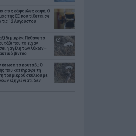
ζει στις κάψουλες καφέ; Ο
μός της ΕΕ που τίθεται σε
ό τις 12 Αυγούστου
ξίδι μικρέ»: Πέθανε το
ουτάβι που το είχαν
σει η αγέλη των λύκων –
ακτικό βίντεο
ν έσωσα το κουτάβι: Ο
ής που κατέγραφε τη
η του μικρού σκυλιού με
κων εξηγεί γιατί δεν