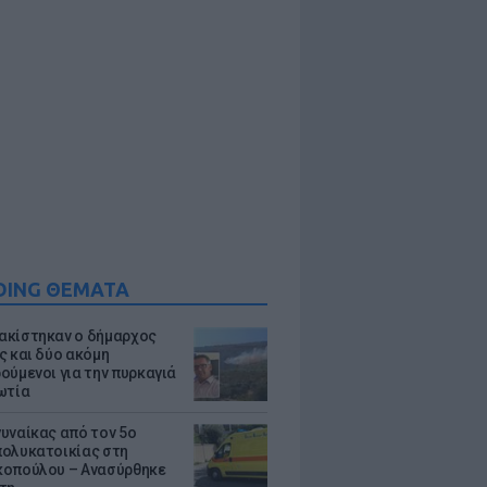
DING ΘΕΜΑΤΑ
κίστηκαν ο δήμαρχος
ς και δύο ακόμη
ούμενοι για την πυρκαγιά
ωτία
υναίκας από τον 5ο
ολυκατοικίας στη
οπούλου – Ανασύρθηκε