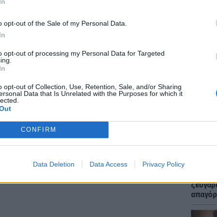
In
o opt-out of the Sale of my Personal Data.
In
to opt-out of processing my Personal Data for Targeted
ing.
ΕΙΔΗΣΕΙ
In
Μακελε
Μαθητή
diki Valavani (@evridiki_valavani)
o opt-out of Collection, Use, Retention, Sale, and/or Sharing
ersonal Data that Is Unrelated with the Purposes for which it
lected.
Out
ερ των Krash Doll επισκέφθηκαν την Παναγιά
ναι χτισμένο μέσα σε βράχο, κοντά στο
CONFIRM
ΔΙΑΦΗΜΙΣΗ
Data Deletion
Data Access
Privacy Policy
LIFESTY
Μυστικ
ζευγάρ
απαγόρ