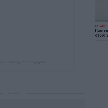
ΕΥ ΖΗΝ
Πώς να
στους 
rash Doll🤙 (@morgan.grigoris)
ΔΙΑΦΗΜΙΣΗ