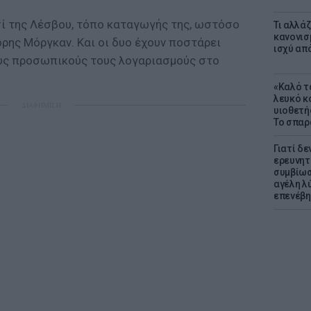
σί της Λέσβου, τόπο καταγωγής της, ωστόσο
Τι αλλά
κανονισ
γόρης Μόργκαν. Και οι δυο έχουν ποστάρει
ισχύ απ
ους προσωπικούς τους λογαριασμούς στο
«Καλό τα
λευκό κ
ΔΙΑΦΗΜΙΣΗ
υιοθετή
Το σπαρ
Γιατί δε
ερευνητ
συμβίωσ
αγέλη λύ
επενέβη