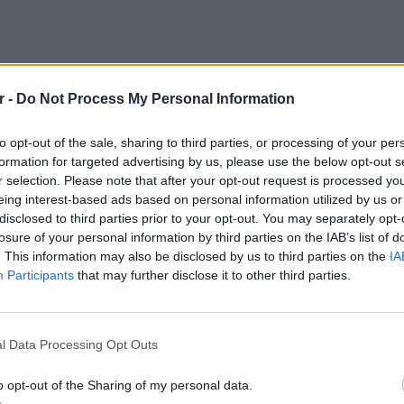
r -
Do Not Process My Personal Information
to opt-out of the sale, sharing to third parties, or processing of your per
formation for targeted advertising by us, please use the below opt-out s
 το τελευταίο διάστημα, χωρίς να έχουν
r selection. Please note that after your opt-out request is processed y
Οι φωτογραφίες στα ίδια μέρη και τα ίδια
eing interest-based ads based on personal information utilized by us or
ν» τις κοινές τους διακοπές.
disclosed to third parties prior to your opt-out. You may separately opt-
losure of your personal information by third parties on the IAB’s list of
. This information may also be disclosed by us to third parties on the
IA
Participants
that may further disclose it to other third parties.
ΕΙΔΗΣΕΙ
Γονικές
l Data Processing Opt Outs
μεταφο
φόρο
o opt-out of the Sharing of my personal data.