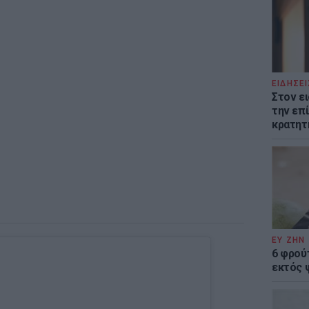
ΕΙΔΗΣΕΙ
Στον ε
την επί
κρατητ
ΕΥ ΖΗΝ
6 φρού
εκτός 