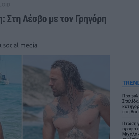
LOID
: Στη Λέσβο με τον Γρηγόρη 
 social media
TREN
Προφυλα
Στυλίδα
κατηγορ
στη Βοι
Πτώση γ
όροφο π
Μιχαλακ