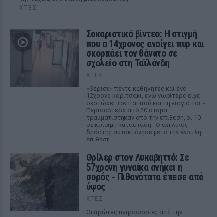
ΧΤΕΣ
Σοκαριστικό βίντεο: Η στιγμή
που ο 14χρονος ανοίγει πυρ και
σκορπάει τον θάνατο σε
σχολείο στη Ταϊλάνδη
ΧΤΕΣ
«Θέρισε» πέντε καθηγητές και ένα
12χρονο κοριτσάκι, ενώ νωρίτερα είχε
σκοτώσει τον παππού και τη γιαγιά του -
Περισσότερα από 20 άτομα
τραυματίστηκαν από την επίθεση, οι 10
σε κρίσιμη κατάσταση - Ο ανήλικος
δράστης αυτοκτόνησε μετά την ένοπλη
επίθεση
Θρίλερ στον Λυκαβηττό: Σε
57χρονη γυναίκα ανήκει η
σορός ‑ Πιθανότατα έπεσε από
ύψος
ΧΤΕΣ
Οι πρώτες πληροφορίες από την