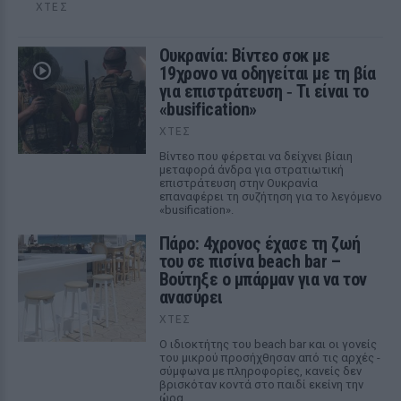
ΧΤΕΣ
Ουκρανία: Βίντεο σοκ με
19χρονο να οδηγείται με τη βία
για επιστράτευση ‑ Τι είναι το
«busification»
ΧΤΕΣ
Βίντεο που φέρεται να δείχνει βίαιη
μεταφορά άνδρα για στρατιωτική
επιστράτευση στην Ουκρανία
επαναφέρει τη συζήτηση για το λεγόμενο
«busification».
Πάρο: 4χρονος έχασε τη ζωή
του σε πισίνα beach bar –
Βούτηξε ο μπάρμαν για να τον
ανασύρει
ΧΤΕΣ
Ο ιδιοκτήτης του beach bar και οι γονείς
του μικρού προσήχθησαν από τις αρχές -
σύμφωνα με πληροφορίες, κανείς δεν
βρισκόταν κοντά στο παιδί εκείνη την
ώρα