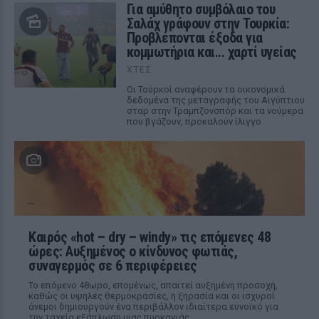
Για αμύθητο συμβόλαιο του
Σαλάχ γράφουν στην Τουρκία:
Προβλέπονται έξοδα για
κομμωτήρια και... χαρτί υγείας
ΧΤΕΣ
Οι Τούρκοί αναφέρουν τα οικονομικά
δεδομένα της μεταγραφής του Αιγύπτιου
σταρ στην Τραμπζονσπόρ και τα νούμερα
που βγάζουν, προκαλούν ίλιγγο
Καιρός «hot – dry – windy» τις επόμενες 48
ώρες: Αυξημένος ο κίνδυνος φωτιάς,
συναγερμός σε 6 περιφέρειες
Το επόμενο 48ωρο, επομένως, απαιτεί αυξημένη προσοχή,
καθώς οι υψηλές θερμοκρασίες, η ξηρασία και οι ισχυροί
άνεμοι δημιουργούν ένα περιβάλλον ιδιαίτερα ευνοϊκό για
την ταχεία εξάπλωση μιας πυρκαγιάς