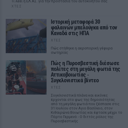
Tι λέει η ΕΛ.ΑΣ. για την προστασία του αυτοκινήτου σας
ΧΤΕΣ
Ιστορική μεταφορά 30
φαλαινών μπελούγκα από τον
Καναδά στις ΗΠΑ
ΧΤΕΣ
Πώς στήθηκε η αεροπορική γέφυρα
σωτηρίας
Πώς η Πυροσβεστική διέσωσε
πολίτες στη μεγάλη φωτιά της
Αττικοβοιωτίας ‑
Συγκλονιστικά βίντεο
ΧΤΕΣ
Συγκλονιστικά πλάνα και εικόνες
έρχονται στο φως της δημοσιότητας
από τη μεγάλη φωτιά που ξέσπασε στις
31 Ιουλίου στον Αγιο Βασίλειο, στον
Κιθαιρώνα Βοιωτίας και έφτασε μέχρι το
Πόρτο Γερμενό - Ο διττός ρόλος της
Πυροσβεστικής