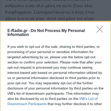
άνθρωποι είναι όλοι μέσα σε αυτό. Είναι όλοι
διεφθαρμένοι. Συμπαραστέκονται ο ένας στον
άλλον ό,τι κι αν γίνει. Αυτό από μόνο του είναι
τρομακτικό», είπε η μητέρα του 18χρονου.
E-Radio.gr -
Do Not Process My Personal
Information
Η Μισέλ Τέιλορ δηλώνει συγκλονισμένη από τα όσα
πέρασε ο γιος της και προειδοποίησε τους
If you wish to opt-out of the sale, sharing to third parties, or
Βρετανούς γονείς ότι τα παιδιά τους μπορεί να
processing of your personal or sensitive information for
πάθουν τα ίδια με τον Τζέιμς εάν επισκεφθούν το
targeted advertising by us, please use the below opt-out
νησί.
section to confirm your selection. Please note that after your
opt-out request is processed you may continue seeing
«Θέλω να στείλω αυτό το μήνυμα ότι αυτό είναι
interest-based ads based on personal information utilized by
us or personal information disclosed to third parties prior to
απαράδεκτο και αυτό συμβαίνει στα παιδιά μας.
your opt-out. You may separately opt-out of the further
Είμαι μητέρα και κάθε μητέρα θα το αισθανθεί αυτό
disclosure of your personal information by third parties on the
εάν συμβεί αυτό στον δικό τους γιο όταν πάει για
IAB’s list of downstream participants. This information may
διακοπές στην Ζάκυνθο. Δεν θα έπρεπε να
also be disclosed by us to third parties on the
IAB’s List of
ανησυχείς εάν μπορεί να ξυλοκοπηθούν από
Downstream Participants
that may further disclose it to other
third parties.
μπράβους».