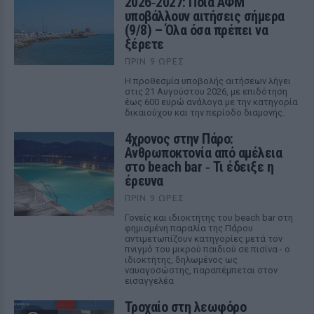
2026‑2027: Ποια ΑΦΜ
υποβάλλουν αιτήσεις σήμερα
(9/8) – Όλα όσα πρέπει να
ξέρετε
ΠΡΙΝ 9 ΏΡΕΣ
Η προθεσμία υποβολής αιτήσεων λήγει
στις 21 Αυγούστου 2026, με επιδότηση
έως 600 ευρώ ανάλογα με την κατηγορία
δικαιούχου και την περίοδο διαμονής.
4χρονος στην Πάρο:
Ανθρωποκτονία από αμέλεια
στο beach bar ‑ Τι έδειξε η
έρευνα
ΠΡΙΝ 9 ΏΡΕΣ
Γονείς και ιδιοκτήτης του beach bar στη
φημισμένη παραλία της Πάρου
αντιμετωπίζουν κατηγορίες μετά τον
πνιγμό του μικρού παιδιού σε πισίνα - ο
ιδιοκτήτης, δηλωμένος ως
ναυαγοσώστης, παραπέμπεται στον
εισαγγελέα
Τροχαίο στη λεωφόρο