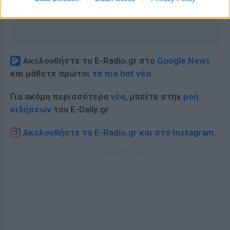
Ακολουθήστε το E-Radio.gr στο
Google News
και μάθετε πρώτοι
τα πιο hot νέα
.
Για ακόμη περισσότερα
νέα
, μπείτε στην
ροή
ειδήσεων
του E-Daily.gr
Ακολουθήστε το E-Radio.gr και στο Instagram
ΔΙΑΦΗΜΙΣΗ