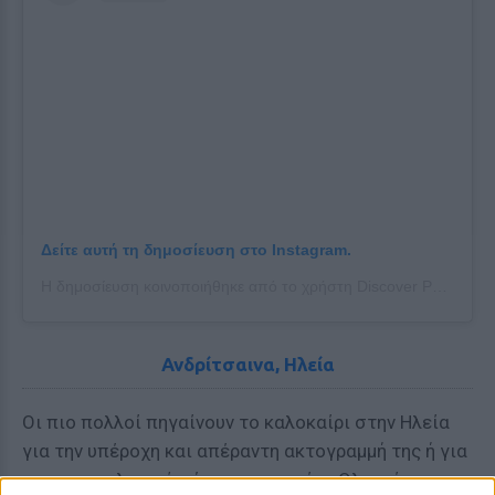
Δείτε αυτή τη δημοσίευση στο Instagram.
Η δημοσίευση κοινοποιήθηκε από το χρήστη Discover Pelion (@discover_pelion.gr)
Ανδρίτσαινα, Ηλεία
Οι πιο πολλοί πηγαίνουν το καλοκαίρι στην Ηλεία
για την υπέροχη και απέραντη ακτογραμμή της ή για
τον αρχαιολογικό χώρο της αρχαίας Ολυμπίας.