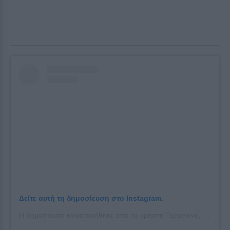
Δείτε αυτή τη δημοσίευση στο Instagram.
Η δημοσίευση κοινοποιήθηκε από το χρήστη Tsepelovo, Zagori, Greece 🇬🇷 (@tsepelovo_zagorochoria)