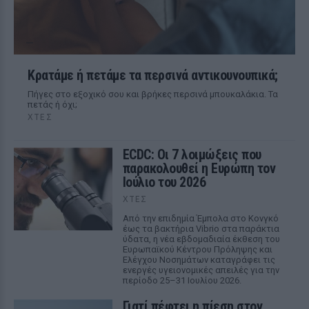
Κρατάμε ή πετάμε τα περσινά αντικουνουπικά;
Πήγες στο εξοχικό σου και βρήκες περσινά μπουκαλάκια. Τα
πετάς ή όχι;
ΧΤΕΣ
ECDC: Οι 7 λοιμώξεις που
παρακολουθεί η Ευρώπη τον
Ιούλιο του 2026
ΧΤΕΣ
Από την επιδημία Έμπολα στο Κονγκό
έως τα βακτήρια Vibrio στα παράκτια
ύδατα, η νέα εβδομαδιαία έκθεση του
Ευρωπαϊκού Κέντρου Πρόληψης και
Ελέγχου Νοσημάτων καταγράφει τις
ενεργές υγειονομικές απειλές για την
περίοδο 25–31 Ιουλίου 2026.
Γιατί πέφτει η πίεση στον