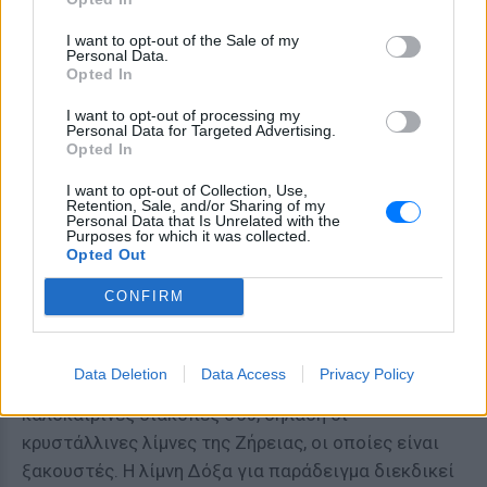
I want to opt-out of the Sale of my
Personal Data.
Δείτε αυτή τη δημοσίευση στο Instagram.
Opted In
Η δημοσίευση κοινοποιήθηκε από το χρήστη 🌍 THE DAILY TRAVELLER (@the_daily_traveller)
I want to opt-out of processing my
Personal Data for Targeted Advertising.
Opted In
Ζήρεια, Κόρινθος
I want to opt-out of Collection, Use,
Retention, Sale, and/or Sharing of my
Personal Data that Is Unrelated with the
Σε απόσταση αναπνοής από την Αθήνα, μπορείς να
Purposes for which it was collected.
βρεις τον παράδεισο της ορεινής Κορινθίας με
Opted Out
πευκόφυτες διαδρομές και μικρά χαριτωμένα
CONFIRM
γραφικά χωριά.
Δε θα μπορούσε να λείπει το στοιχείο εκείνο που
Data Deletion
Data Access
Privacy Policy
προσδίδει την απαραίτητη δροσιά για τις
καλοκαιρινές διακοπές σου, δηλαδή οι
κρυστάλλινες λίμνες της Ζήρειας, οι οποίες είναι
ξακουστές. Η λίμνη Δόξα για παράδειγμα διεκδικεί