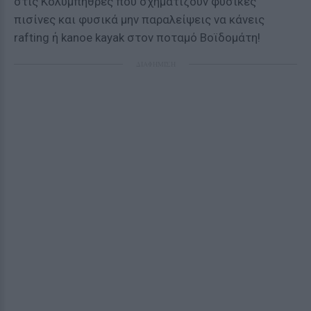
στις Κολυμπήθρες που σχηματίζουν φυσικές
πισίνες και φυσικά μην παραλείψεις να κάνεις
rafting ή kanoe kayak στον ποταμό Βοϊδομάτη!
ΔΙΑΦΗΜΙΣΗ