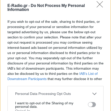
Όμως, εξίσου γοητευτική και ενδιαφέρουσα είναι
E-Radio.gr -
Do Not Process My Personal
και η ορεινή πλευρά της. Και το καλύτερο δείγμα
Information
της, είναι η Ανδρίτσαινα, χτισμένη σε υψόμετρο 700
If you wish to opt-out of the sale, sharing to third parties, or
μέτρων, ξεχωριστή για την υπέροχη αρχιτεκτονική
processing of your personal or sensitive information for
της, με τα όμορφα σπίτια και τις πέτρινες βρύσες. Η
targeted advertising by us, please use the below opt-out
κεντρική πλατεία του χωριού είναι το καλύτερο
section to confirm your selection. Please note that after your
σημείο για πιεις έναν καφέ και να απολαύσεις την
opt-out request is processed you may continue seeing
interest-based ads based on personal information utilized by
καλοκαιρινή δροσιά κάτω από ένα μεγάλο πλατάνι!
us or personal information disclosed to third parties prior to
your opt-out. You may separately opt-out of the further
disclosure of your personal information by third parties on the
IAB’s list of downstream participants. This information may
also be disclosed by us to third parties on the
IAB’s List of
Downstream Participants
that may further disclose it to other
third parties.
Personal Data Processing Opt Outs
I want to opt-out of the Sharing of my
personal data.
Opted In