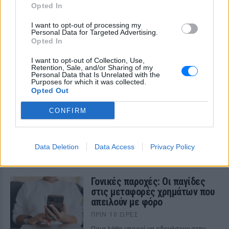
Opted In
I want to opt-out of processing my
Personal Data for Targeted Advertising.
Opted In
ΔΕΙΤΕ ΕΠΙΣΗΣ
I want to opt-out of Collection, Use,
Retention, Sale, and/or Sharing of my
ΣΤΗΝ ΙΔΙΑ ΚΑΤΗΓΟΡΙΑ
Personal Data that Is Unrelated with the
Purposes for which it was collected.
Opted Out
Πτώση γυναίκας από τον 5ο
όροφο πολυκατοικίας στη
CONFIRM
Μιχαλακοπούλου – Ανασύρθηκε
αναίσθητη
ΠΡΙΝ 10 ΏΡΕΣ
Data Deletion
Data Access
Privacy Policy
Τα αίτια του τραγικού περιστατικού
παραμένουν υπό διερεύνηση
Γονικές παροχές: Οι παγίδες
στις μεταφορές χρημάτων που
απειλούν με φόρο
ΠΡΙΝ 10 ΏΡΕΣ
Ποια λάθη μπορεί να οδηγήσουν στην