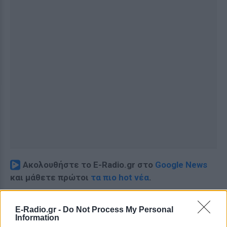
Ακολουθήστε το E-Radio.gr στο
Google News
και μάθετε πρώτοι
τα πιο hot νέα
.
Για ακόμη περισσότερα
νέα
, μπείτε στην
ροή
E-Radio.gr -
Do Not Process My Personal
ειδήσεων
του E-Daily.gr
Information