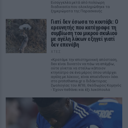
Εισαγγελέα μετά από πολύωρη
διαδικασία που ολοκληρώθηκε τα
ξημερώματα της Παρασκευής
Γιατί δεν έσωσα το κουτάβι: Ο
ερευνητής που κατέγραφε τη
συμβίωση του μικρού σκυλιού
με αγέλη λύκων εξηγεί γιατί
δεν επενέβη
ΧΤΕΣ
«Κρατάμε την επιστημονική απόσταση,
δεν είναι δυνατόν να πάω να επέμβω,
ούτε γίνεται να στείλω κάποιον
κτηνίατρο σε ένα μέρος όπου υπάρχει
αγέλη με λύκους, είναι επικίνδυνο» λέει
στο protothema.gr ο διδάκτορας
ζωολογίας του ΑΠΘ, Θεόδωρος Κομηνός
- Έχουν πεθάνει και έξι λυκόπουλα