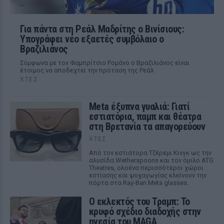
Για πάντα στη Ρεάλ Μαδρίτης ο Βινίσιους:
Υπογράφει νέο εξαετές συμβόλαιο ο
Βραζιλιάνος
Σύμφωνα με τον Φαμπρίτσιο Ρομάνο ο Βραζιλιάνος είναι
έτοιμος να αποδεχτεί την πρόταση της Ρεάλ
ΧΤΕΣ
Meta έξυπνα γυαλιά: Γιατί
εστιατόρια, παμπ και θέατρα
στη Βρετανία τα απαγορεύουν
ΧΤΕΣ
Από τον εστιάτορα Τζέρεμι Κινγκ ως την
αλυσίδα Wetherspoons και τον όμιλο ATG
Theatres, ολοένα περισσότεροι χώροι
εστίασης και ψυχαγωγίας κλείνουν την
πόρτα στα Ray-Ban Meta glasses.
Ο εκλεκτός του Τραμπ: Το
κρυφό σχέδιο διαδοχής στην
ηγεσία του MAGA