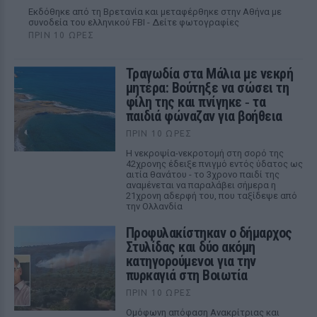
Εκδόθηκε από τη Βρετανία και μεταφέρθηκε στην Αθήνα με
συνοδεία του ελληνικού FBI - Δείτε φωτογραφίες
ΠΡΙΝ 10 ΏΡΕΣ
Τραγωδία στα Μάλια με νεκρή
μητέρα: Βούτηξε να σώσει τη
φίλη της και πνίγηκε ‑ τα
παιδιά φώναζαν για βοήθεια
ΠΡΙΝ 10 ΏΡΕΣ
Η νεκροψία-νεκροτομή στη σορό της
42χρονης έδειξε πνιγμό εντός ύδατος ως
αιτία θανάτου - το 3χρονο παιδί της
αναμένεται να παραλάβει σήμερα η
21χρονη αδερφή του, που ταξίδεψε από
την Ολλανδία
Προφυλακίστηκαν ο δήμαρχος
Στυλίδας και δύο ακόμη
κατηγορούμενοι για την
πυρκαγιά στη Βοιωτία
ΠΡΙΝ 10 ΏΡΕΣ
Ομόφωνη απόφαση Ανακρίτριας και