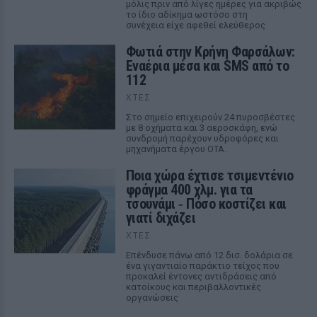
μόλις πριν από λίγες ημέρες για ακριβώς
το ίδιο αδίκημα ωστόσο στη
συνέχεια είχε αφεθεί ελεύθερος
Φωτιά στην Κρήνη Φαρσάλων:
Εναέρια μέσα και SMS από το
112
ΧΤΕΣ
Στο σημείο επιχειρούν 24 πυροσβέστες
με 8 οχήματα και 3 αεροσκάφη, ενώ
συνδρομή παρέχουν υδροφόρες και
μηχανήματα έργου ΟΤΑ.
Ποια χώρα έχτισε τσιμεντένιο
φράγμα 400 χλμ. για τα
τσουνάμι ‑ Πόσο κοστίζει και
γιατί διχάζει
ΧΤΕΣ
Επένδυσε πάνω από 12 δισ. δολάρια σε
ένα γιγαντιαίο παράκτιο τείχος που
προκαλεί έντονες αντιδράσεις από
κατοίκους και περιβαλλοντικές
οργανώσεις