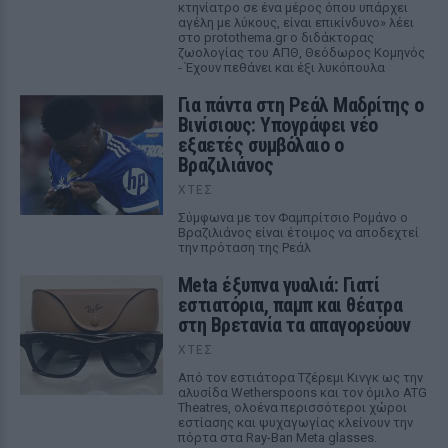
κτηνίατρο σε ένα μέρος όπου υπάρχει
αγέλη με λύκους, είναι επικίνδυνο» λέει
στο protothema.gr ο διδάκτορας
ζωολογίας του ΑΠΘ, Θεόδωρος Κομηνός
- Έχουν πεθάνει και έξι λυκόπουλα
Για πάντα στη Ρεάλ Μαδρίτης ο
Βινίσιους: Υπογράφει νέο
εξαετές συμβόλαιο ο
Βραζιλιάνος
ΧΤΕΣ
Σύμφωνα με τον Φαμπρίτσιο Ρομάνο ο
Βραζιλιάνος είναι έτοιμος να αποδεχτεί
την πρόταση της Ρεάλ
Meta έξυπνα γυαλιά: Γιατί
εστιατόρια, παμπ και θέατρα
στη Βρετανία τα απαγορεύουν
ΧΤΕΣ
Από τον εστιάτορα Τζέρεμι Κινγκ ως την
αλυσίδα Wetherspoons και τον όμιλο ATG
Theatres, ολοένα περισσότεροι χώροι
εστίασης και ψυχαγωγίας κλείνουν την
πόρτα στα Ray-Ban Meta glasses.