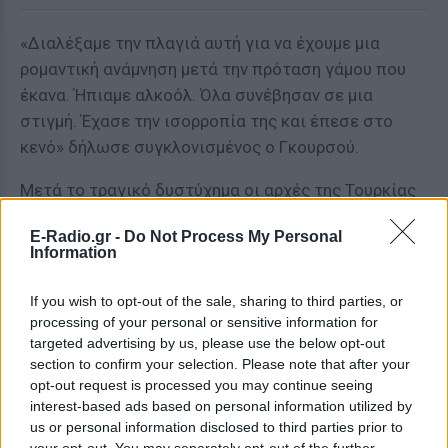
«Διαλέξαμε την πλαγιά αυτή για να έχουμε μια
ρομαντική ανάμνηση μετά την πρόταση γάμου που
έκανα. Ήπιαμε αλκοόλ. Όλα συνέβησαν σε μια
στιγμή. Έχασε την ισορροπία της και έπεσε στο
κενό» δήλωσε συγκλονισμένος ο Γκουρσού.
Μετά το τραγικό δυστύχημα οι αρχές της Τουρκίας
ανακοίνωσαν ότι η πρόσβαση στο συγκεκριμένο
E-Radio.gr -
Do Not Process My Personal
χώρο από τον οποίο έπεσε στο κενό η 39χρονη
Information
Γιεσίμ θα είναι πλέον δυνατή μέχρι και 20 λεπτά
πριν το ηλιοβασίλεμα.
If you wish to opt-out of the sale, sharing to third parties, or
processing of your personal or sensitive information for
[ΠΗΓΗ]
targeted advertising by us, please use the below opt-out
section to confirm your selection. Please note that after your
opt-out request is processed you may continue seeing
ΔΙΑΦΗΜΙΣΗ
interest-based ads based on personal information utilized by
us or personal information disclosed to third parties prior to
your opt-out. You may separately opt-out of the further