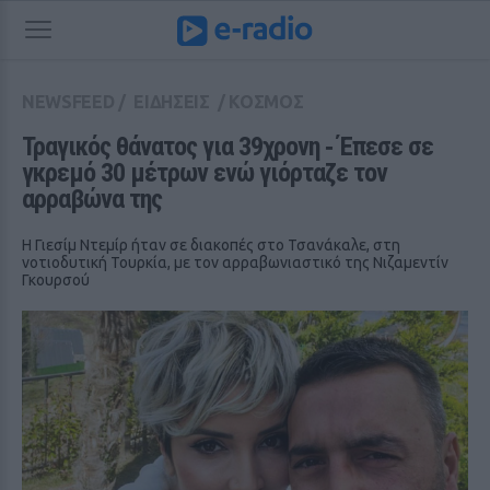
NEWSFEED
/
ΕΙΔΗΣΕΙΣ
/
ΚΟΣΜΟΣ
Τραγικός θάνατος για 39χρονη ‑ Έπεσε σε 
γκρεμό 30 μέτρων ενώ γιόρταζε τον 
αρραβώνα της
Η Γιεσίμ Ντεμίρ ήταν σε διακοπές στο Τσανάκαλε, στη
νοτιοδυτική Τουρκία, με τον αρραβωνιαστικό της Νιζαμεντίν
Γκουρσού