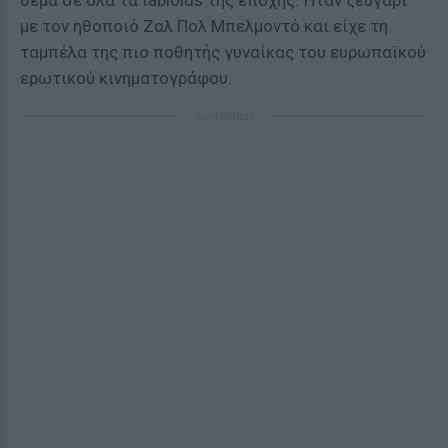
θέμα σε όλα τα tabloids της εποχής. Ήταν ζευγάρι
με τον ηθοποιό Ζαλ Πολ Μπελμοντό και είχε τη
ταμπέλα της πιο ποθητής γυναίκας του ευρωπαϊκού
ερωτικού κινηματογράφου.
ΔΙΑΦΗΜΙΣΗ