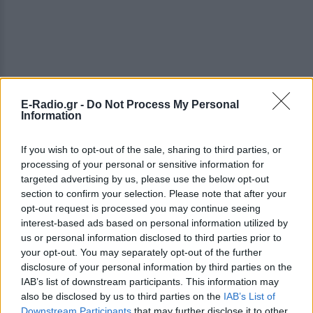
Το τηλέφωνο δεν χτυπάει για προτάσεις, και μέσα
E-Radio.gr -
Do Not Process My Personal
Information
σε όλα η αστυνομία κάνει έφοδο στο σπίτι της και
βρίσκει ποσότητα κοκαίνης και συλλαμβάνεται, για
If you wish to opt-out of the sale, sharing to third parties, or
εμπορία ναρκωτικών.
processing of your personal or sensitive information for
targeted advertising by us, please use the below opt-out
section to confirm your selection. Please note that after your
opt-out request is processed you may continue seeing
interest-based ads based on personal information utilized by
us or personal information disclosed to third parties prior to
your opt-out. You may separately opt-out of the further
disclosure of your personal information by third parties on the
IAB’s list of downstream participants. This information may
also be disclosed by us to third parties on the
IAB’s List of
Downstream Participants
that may further disclose it to other