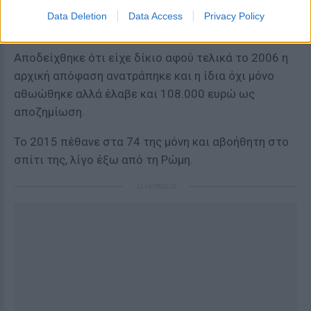
επιμένει για την αθωότητά της και να συνεχίζει την
Data Deletion
Data Access
Privacy Policy
μάχη για δικαίωση στα δικαστήρια.
Αποδείχθηκε ότι είχε δίκιο αφού τελικά το 2006 η
αρχική απόφαση ανατράπηκε και η ίδια όχι μόνο
αθωώθηκε αλλά έλαβε και 108.000 ευρώ ως
αποζημίωση.
Το 2015 πέθανε στα 74 της μόνη και αβοήθητη στο
σπίτι της, λίγο έξω από τη Ρώμη.
ΔΙΑΦΗΜΙΣΗ