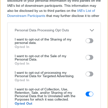
disclosure of your personal information by third parties on the
IAB’s list of downstream participants. This information may
also be disclosed by us to third parties on the
IAB’s List of
Downstream Participants
that may further disclose it to other
third parties.
Ακολουθήστε το E-Radio.gr στο
Google News
και μάθετε πρώτοι
Personal Data Processing Opt Outs
τα πιο hot νέα
.
I want to opt-out of the Sharing of my
Εσύ μπήκες στο E-Daily.gr; Τα νέα της ημέρας
personal data.
Opted In
και ότι σου κάνει κλικ!
I want to opt-out of the Sale of my
Ακολουθήστε το E-Radio.gr και στο Instagram
Personal Data.
Opted In
ΔΙΑΦΗΜΙΣΗ
I want to opt-out of processing my
Personal Data for Targeted Advertising.
Opted In
I want to opt-out of Collection, Use,
Retention, Sale, and/or Sharing of my
Personal Data that Is Unrelated with the
Purposes for which it was collected.
Opted Out