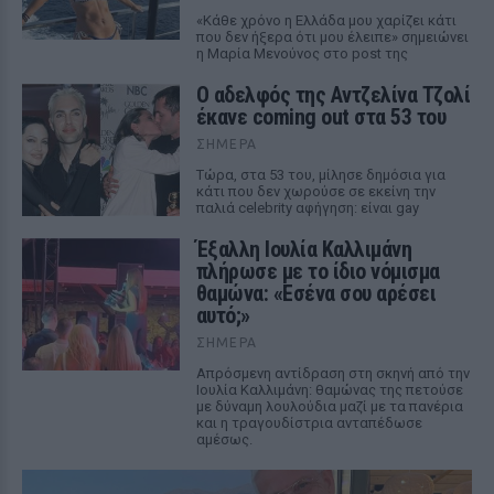
«Κάθε χρόνο η Ελλάδα μου χαρίζει κάτι
που δεν ήξερα ότι μου έλειπε» σημειώνει
η Μαρία Μενούνος στο post της
Ο αδελφός της Αντζελίνα Τζολί
έκανε coming out στα 53 του
ΣΉΜΕΡΑ
Τώρα, στα 53 του, μίλησε δημόσια για
κάτι που δεν χωρούσε σε εκείνη την
παλιά celebrity αφήγηση: είναι gay
Έξαλλη Ιουλία Καλλιμάνη
πλήρωσε με το ίδιο νόμισμα
θαμώνα: «Εσένα σου αρέσει
αυτό;»
ΣΉΜΕΡΑ
Απρόσμενη αντίδραση στη σκηνή από την
Ιουλία Καλλιμάνη: θαμώνας της πετούσε
με δύναμη λουλούδια μαζί με τα πανέρια
και η τραγουδίστρια ανταπέδωσε
αμέσως.