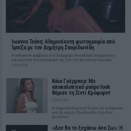
Ιωάννα Τούνη: Αδημοσίευτη φωτογραφία από
Ίμπιζα με τον Δημήτρη Σπυριδωνίδη
Η influencer ανέβασε στο Instagram throwback στιγμιότυπο
και ρώτησε τον σύντροφό της για τον φετινό προορισμό
ΣΉΜΕΡΑ
Κάια Γκέρμπερ: Με
αποκαλυπτικό μαύρο look
θύμισε τη Σίντι Κρόφορντ
ΣΉΜΕΡΑ
Η 24χρονη πρωτοστάτησε σε εκδήλωση
για τη σειρά «The Shards» στο Λος
Αντζελες
«Δεν θα το ξεχάσω όσο ζω»: Η