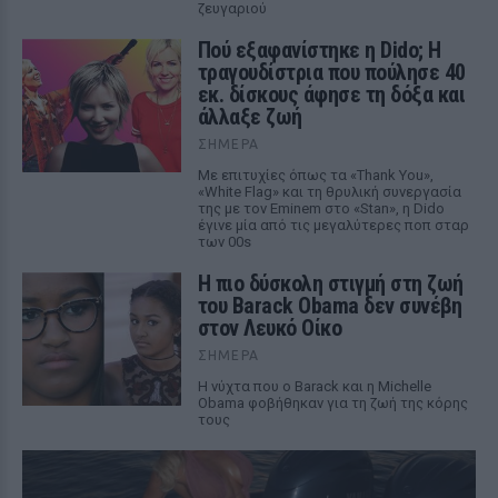
ζευγαριού
Πού εξαφανίστηκε η Dido; Η
τραγουδίστρια που πούλησε 40
εκ. δίσκους άφησε τη δόξα και
άλλαξε ζωή
ΣΉΜΕΡΑ
Με επιτυχίες όπως τα «Thank You»,
«White Flag» και τη θρυλική συνεργασία
της με τον Eminem στο «Stan», η Dido
έγινε μία από τις μεγαλύτερες ποπ σταρ
των 00s
Η πιο δύσκολη στιγμή στη ζωή
του Barack Obama δεν συνέβη
στον Λευκό Οίκο
ΣΉΜΕΡΑ
Η νύχτα που ο Barack και η Michelle
Obama φοβήθηκαν για τη ζωή της κόρης
τους