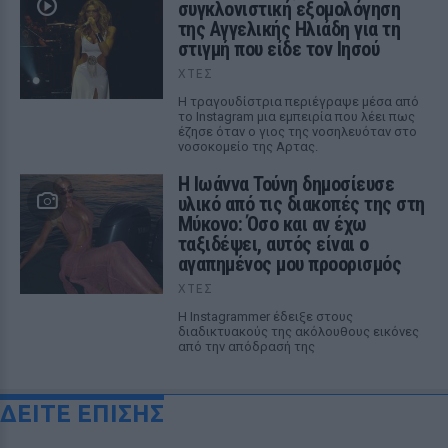
συγκλονιστική εξομολόγηση
της Αγγελικής Ηλιάδη για τη
στιγμή που είδε τον Ιησού
ΧΤΕΣ
Η τραγουδίστρια περιέγραψε μέσα από
το Instagram μια εμπειρία που λέει πως
έζησε όταν ο γιος της νοσηλευόταν στο
νοσοκομείο της Αρτας.
Η Ιωάννα Τούνη δημοσίευσε
υλικό από τις διακοπές της στη
Μύκονο: Όσο και αν έχω
ταξιδέψει, αυτός είναι ο
αγαπημένος μου προορισμός
ΧΤΕΣ
Η Instagrammer έδειξε στους
διαδικτυακούς της ακόλουθους εικόνες
από την απόδρασή της
ΔΕΙΤΕ ΕΠΙΣΗΣ