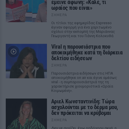
έμεινε άφωνη: «Καλέ, τι
ωραίος που είναι»
ΣΉΜΕΡΑ
Οι τίτλοι της εφημερίδας Espresso
έγιναν αφορμή για ένα χαριτωμένο
σχόλιο στην εκπομπή της Μαριάννας
Γεωργαντή και του Γιάννη Κολοκυθά
Viral η παρουσιάστρια που
αποκοιμήθηκε κατά τη διάρκεια
δελτίου ειδήσεων
ΣΉΜΕΡΑ
Παρουσιάστρια ειδήσεων στις ΗΠΑ
αποκοιμήθηκε on air και έγινε αμέσως
viral - η συμπαρουσιάστριά της τη
χαρακτήρισε χιουμοριστικά «Ωραία
Κοιμωμένη».
Αριελ Κωνσταντινίδη: Τώρα
ασχολούνται με το δέρμα μου,
δεν πρόκειται να κρύβομαι
ΣΉΜΕΡΑ
Δεν με αγγίζει, έχω ροδόχρου ακμή, η