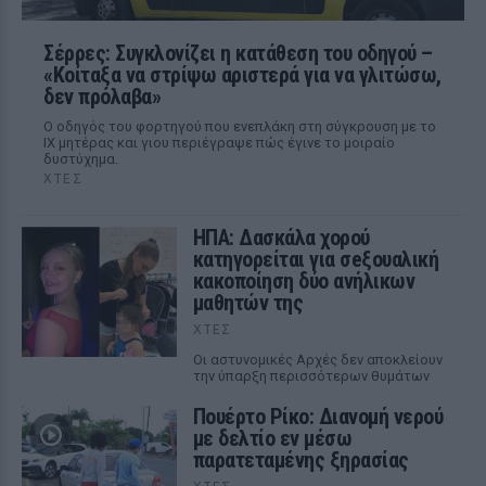
Σέρρες: Συγκλονίζει η κατάθεση του οδηγού –
«Κοίταξα να στρίψω αριστερά για να γλιτώσω,
δεν πρόλαβα»
Ο οδηγός του φορτηγού που ενεπλάκη στη σύγκρουση με το
ΙΧ μητέρας και γιου περιέγραψε πώς έγινε το μοιραίο
δυστύχημα.
ΧΤΕΣ
ΗΠΑ: Δασκάλα χορού
κατηγορείται για σeξουαλική
κακοποίηση δύο ανήλικων
μαθητών της
ΧΤΕΣ
Οι αστυνομικές Αρχές δεν αποκλείουν
την ύπαρξη περισσότερων θυμάτων
Πουέρτο Ρίκο: Διανομή νερού
με δελτίο εν μέσω
παρατεταμένης ξηρασίας