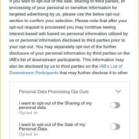
If you wish to opt-out of the sale, sharing to third parties, or
Μητέρα 43 ετών και ο 21χρονος γιος της
processing of your personal or sensitive information for
σκοτώθηκαν σε μετωπική σύγκρουση με
φορτηγό στην επαρχιακή οδό Αμφίπολης
targeted advertising by us, please use the below opt-out
– Δράμας, κοντά στην Παλαιοκώμη.
section to confirm your selection. Please note that after your
opt-out request is processed you may continue seeing
Καταδίωξη στο κέντρο της
interest-based ads based on personal information utilized by
Θεσσαλονίκης: Έσπασαν το
us or personal information disclosed to third parties prior to
τζάμι του οδηγού – «Μην κάνεις
μ@@@», του φώναζαν
your opt-out. You may separately opt-out of the further
disclosure of your personal information by third parties on the
ΧΤΕΣ
IAB’s list of downstream participants. This information may
Εξαιτίας των υψηλών ταχυτήτων το
also be disclosed by us to third parties on the
IAB’s List of
λευκό όχημα έχασε τον έλεγχο και
Downstream Participants
that may further disclose it to other
καρφώθηκε πάνω σε κολονάκια.
third parties.
Personal Data Processing Opt Outs
I want to opt-out of the Sharing of my
personal data.
Opted In
Αρχεία UFO: Αθόρυβα τριγωνικά σκάφη 152
I want to opt-out of the Sale of my
μέτρων και μεταλλική σφαίρα με ανθρώπινο
Personal Data.
Opted In
σώμα στα νέα αποχαρακτηρισμένα έγγραφα