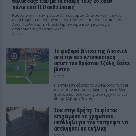
θάλασσας» που με τα σκάφη τους έσωσαν
πάνω από 100 ανθρώπους
Καθοριστική ήταν η συμβολή τεσσάρων ιδιωτών στη μεγάλη
επιχείρηση απομάκρυνσης πολιτών και επισκεπτών από τον
Αγιο Παύλο και την Πρέβελη, την ώρα που η πυρκαγιά
απειλούσε τις δύο περιοχές
ΧΤΕΣ
Το φοβερό βίντεο της Αρσεναλ
από την νέα εντυπωσιακή
ασίστ του Χρήστου Τζόλη, δείτε
βίντεο
ΧΤΕΣ
Η εκτέλεση κόρνερ του 24χρονου winger
ήταν πραγματικά εκπληκτική, με πολλά
φάλτσα και δύσκολη για έλεγχο από τον
κίπερ Αλβαρο Βαγιές
Σοκ στην Κρήτη: Τουρίστας
επιχείρησε να χρηματίσει
υπάλληλο για του επιτρέψει να
ασελγήσει σε ανήλικη
ΧΤΕΣ