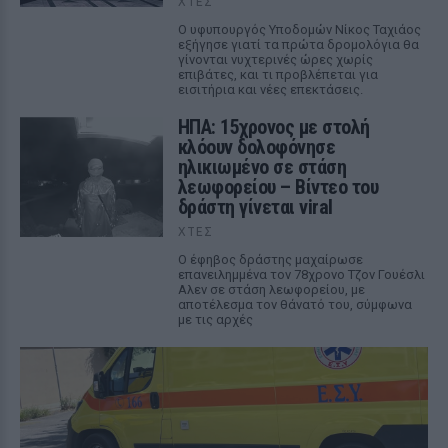
ΧΤΕΣ
Ο υφυπουργός Υποδομών Νίκος Ταχιάος
εξήγησε γιατί τα πρώτα δρομολόγια θα
γίνονται νυχτερινές ώρες χωρίς
επιβάτες, και τι προβλέπεται για
εισιτήρια και νέες επεκτάσεις.
ΗΠΑ: 15χρονος με στολή
κλόουν δολοφόνησε
ηλικιωμένο σε στάση
λεωφορείου – Βίντεο του
δράστη γίνεται viral
ΧΤΕΣ
Ο έφηβος δράστης μαχαίρωσε
επανειλημμένα τον 78χρονο Τζον Γουέσλι
Αλεν σε στάση λεωφορείου, με
αποτέλεσμα τον θάνατό του, σύμφωνα
με τις αρχές