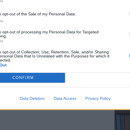
In
o opt-out of the Sale of my Personal Data.
ΔΙΑΦΗΜΙΣΗ
In
ΕΥ ΖΗΝ
to opt-out of processing my Personal Data for Targeted
Ελληνικ
ing.
scramb
In
o opt-out of Collection, Use, Retention, Sale, and/or Sharing
ersonal Data that Is Unrelated with the Purposes for which it
lected.
Out
CONFIRM
ΚΕΡΔΙΣ
Καλοκα
Data Deletion
Data Access
Privacy Policy
τα μεγ