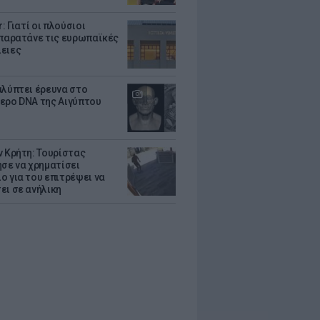
r: Γιατί οι πλούσιοι
 παρατάνε τις ευρωπαϊκές
ειες
αλύπτει έρευνα στο
ερο DNA της Αιγύπτου
ν Κρήτη: Τουρίστας
ησε να χρηματίσει
ο για του επιτρέψει να
ει σε ανήλικη