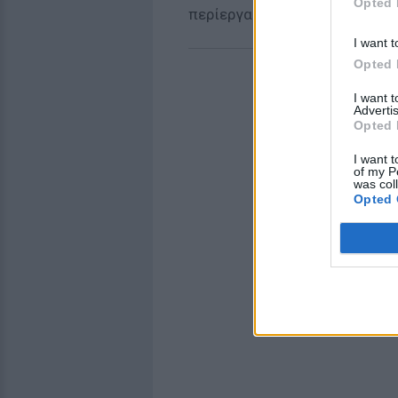
Opted 
περίεργα.
I want t
Opted 
I want 
Advertis
Opted 
I want t
of my P
was col
Opted 