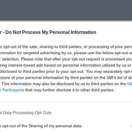
r -
Do Not Process My Personal Information
 πήραν περισσότερα από όσα υπολόγιζαν όταν
to opt-out of the sale, sharing to third parties, or processing of your per
.
formation for targeted advertising by us, please use the below opt-out s
r selection. Please note that after your opt-out request is processed y
ό, επειδή πήγαμε μέσω ενός νόμιμου,
eing interest-based ads based on personal information utilized by us or
disclosed to third parties prior to your opt-out. You may separately opt-
 εξήγησε. «Και δεν θα το συνιστούσα ποτέ
losure of your personal information by third parties on the IAB’s list of
. This information may also be disclosed by us to third parties on the
IA
Participants
that may further disclose it to other third parties.
ve past the place to see if the van’s
POP CU

#rentalcrisisaustralia
5 one-h
htmareowner
#rentingaustralia
♬ original
διάσημ
l Data Processing Opt Outs
o opt-out of the Sharing of my personal data.
 του σπιτιού, εξήγησε ότι αισθάνθηκε