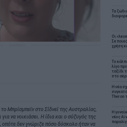
Τα ζώδια
διαφορ
Οι «λευ
Σε ποιε
ΔΙΑΦΗΜΙΣΗ
χρήση κ
Το κόλπ
λίγο πρι
ταξίδι 
στο αερ
Η νέα σχ
συγκατοί
Theron 
 το Μπρίσμπεϊν στο Σίδνεϊ της Αυστραλίας,
Η γυναί
 για να νοικιάσει. Η ίδια και ο σύζυγός της
νέος Αϊν
παραλίγο
ϊ, οπότε δεν γνώριζε πόσο δύσκολο ήταν να