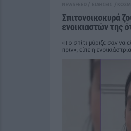
NEWSFEED
/
ΕΙΔΗΣΕΙΣ
/
ΚΟΣΜ
Σπιτονοικοκυρά ζού
ενοικιαστών της ότ
«Το σπίτι μύριζε σαν να ε
πριν», είπε η ενοικιάστρι