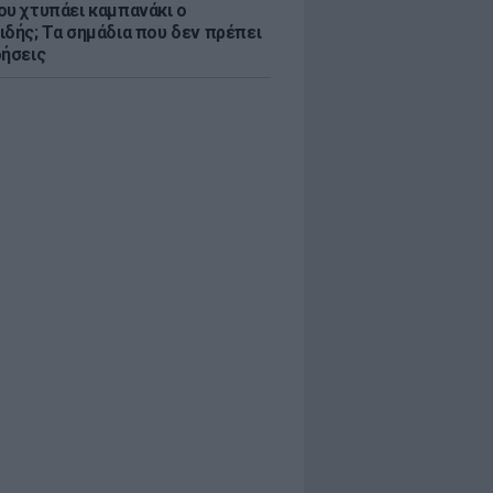
ου χτυπάει καμπανάκι ο
ιδής; Τα σημάδια που δεν πρέπει
οήσεις