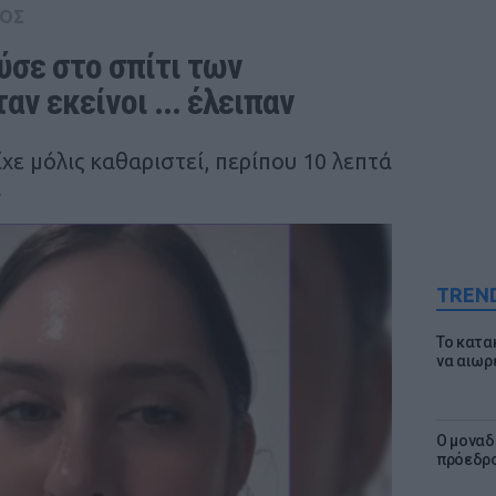
ΟΣ
σε στο σπίτι των 
αν εκείνοι ... έλειπαν
ίχε μόλις καθαριστεί, περίπου 10 λεπτά
α
TREN
Το κατα
να αιωρ
Ο μοναδ
πρόεδρο