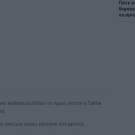
Πότε σ
θυρεοε
να αγν
νει έκθεση εισόδου το πρωί, οπότε η Tahlia
λά.
ν από μία ώρα;» ρώτησε τον μεσίτη.