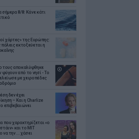
 σήμερα 8/8: Κάνε κάτι
ετικό
κοί χάρτες» της Ευρώπης:
ς πόλεις εκτοξεύεται η
οκαΐνης
ο τους αποκαλύφθηκε
ν φύγουν από το νησί - Το
τελείωσε με χειροπέδες
οδρόμιο
έση δεν έχει
κηση – Και η Charlize
το επιβεβαιώνει
κα που χαρακτηρίζεται «ο
στάιν» και το MIT
 να την ... χάσει