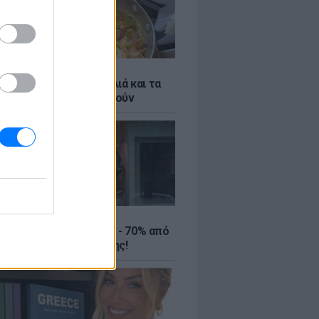
ό γιαούρτι: Μία κουταλιά και τα
led eggs θα απογειωθούν
ΤΕ
ιρινές εκπτώσεις έως - 70% από
αλύτερα eshops ένδυσης!