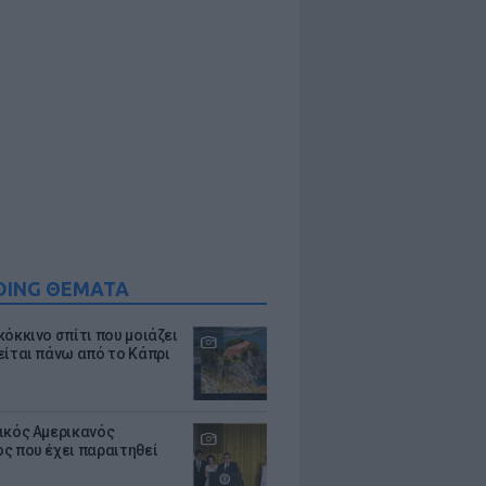
DING ΘΕΜΑΤΑ
κόκκινο σπίτι που μοιάζει
είται πάνω από το Κάπρι
ικός Αμερικανός
ς που έχει παραιτηθεί