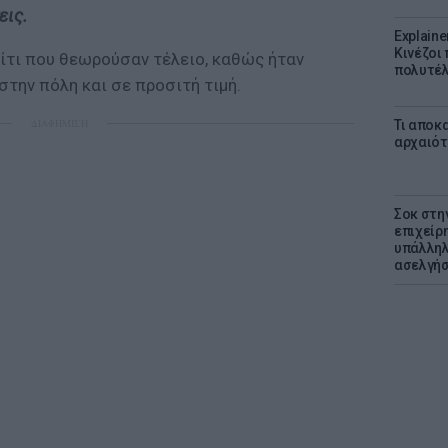
εις.
Explaine
Κινέζοι
πίτι που θεωρούσαν τέλειο, καθώς ήταν
πολυτέλ
την πόλη και σε προσιτή τιμή.
ΔΙΑΦΗΜΙΣΗ
Τι αποκ
αρχαιότ
Σοκ στη
επιχείρ
υπάλληλ
ασελγήσ