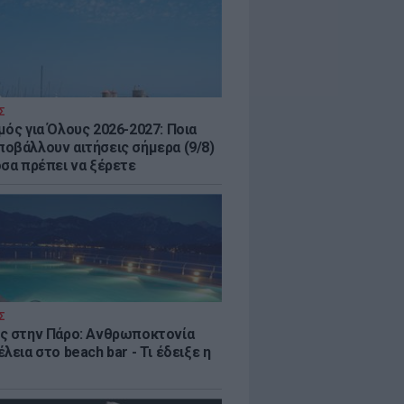
Σ
μός για Όλους 2026-2027: Ποια
οβάλλουν αιτήσεις σήμερα (9/8)
όσα πρέπει να ξέρετε
Σ
ς στην Πάρο: Ανθρωποκτονία
λεια στο beach bar - Τι έδειξε η