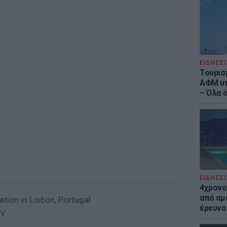
ΕΙΔΗΣΕΙ
Τουρισ
ΑΦΜ υπ
– Όλα 
ΕΙΔΗΣΕΙ
4χρονο
από αμέ
tion in Lisbon, Portugal
έρευνα
RV