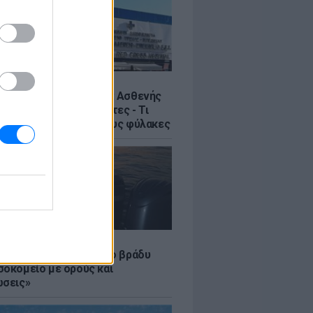
Σ
η στον Ερυθρό Σταυρό: Ασθενής
ε νοσηλεύτρια σε πόρτες - Τι
έλλει η ΠΟΕΔΗΝ για τους φύλακες
LE
 Τούνη: «Έβγαλα όλο το βράδυ
σοκομείο με ορούς και
ώσεις»