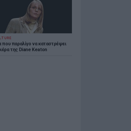
LTURE
ία που παραλίγο να καταστρέψει
ιέρα της Diane Keaton