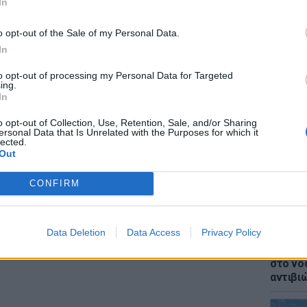
In
o opt-out of the Sale of my Personal Data.
In
to opt-out of processing my Personal Data for Targeted
ΕΙΔΗΣΕΙ
ing.
Επίθεσ
In
χτύπησ
καταγγ
o opt-out of Collection, Use, Retention, Sale, and/or Sharing
ersonal Data that Is Unrelated with the Purposes for which it
lected.
Out
 στενή φίλη της Μαντόνα, Μάχα Ντακίλ, έκανε
CONFIRM
 της διασημης τραγουδίστριας όπου, όπως
ρχαν φίλτρα ή αν χρησιμοποιήθηκαν ήταν
Data Deletion
Data Access
Privacy Policy
LIFESTY
Ιωάννα
ΔΙΑΦΗΜΙΣΗ
στο νο
αντιβι