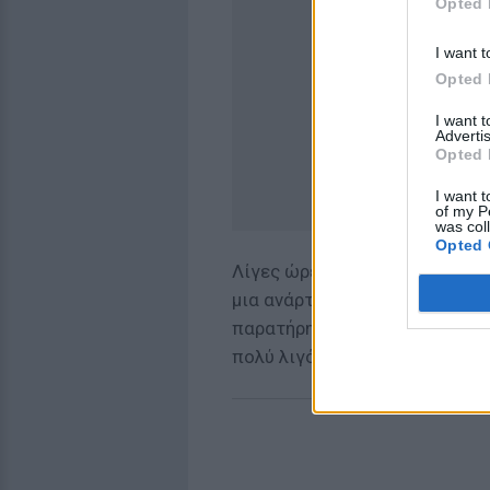
Opted 
I want t
Opted 
I want 
Advertis
Opted 
I want t
of my P
was col
Opted 
Λίγες ώρες αργότερα, όμως, η
μια ανάρτηση για τα γενέθλια
παρατήρησαν πολλοί, δεν υπή
πολύ λιγότερα.