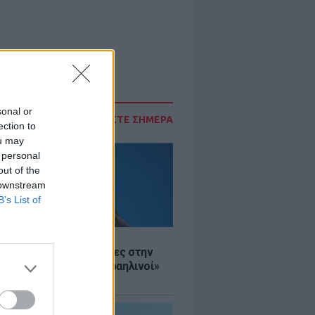
sonal or
ΔΙΑΒΑΣΤΕ ΣΗΜΕΡΑ
ection to
ou may
 personal
out of the
 downstream
B’s List of
Σ
ινό ΥΠΕΞ προς τουρίστες στην
 «Κρύψτε ότι είστε Ισραηλινοί»
διαδηλώσεων