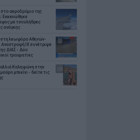
 στο αεροδρόμιο της
: Εκκενώθηκε
φος με τσουλήθρες
ς ανάγκης
 στη λεωφόρο Αθηνών-
: Αναστροφή ΙΧ συνέτριψε
της ΔΙΑΣ - Δύο
ικοί τραυματίες
αλλιά Καληφώνη στην
μαύρο μπικίνι - δείτε τις
ης