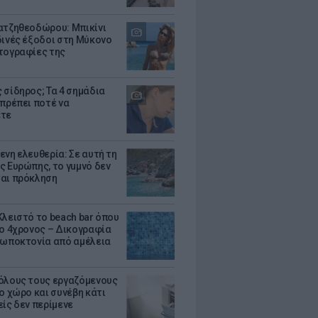
ατζηθεοδώρου: Μπικίνι
δινές έξοδοι στη Μύκονο
τογραφίες της
 σίδηρος; Τα 4 σημάδια
 πρέπει ποτέ να
ετε
ενη ελευθερία: Σε αυτή τη
ς Ευρώπης, το γuμνό δεν
αι πρόκληση
Κλειστό το beach bar όπου
 ο 4χρονος – Δικογραφία
ρωποκτονία από αμέλεια
όλους τους εργαζόμενους
ο χώρο και συνέβη κάτι
είς δεν περίμενε