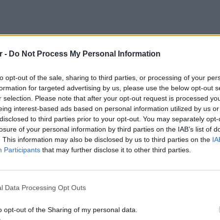
r -
Do Not Process My Personal Information
to opt-out of the sale, sharing to third parties, or processing of your per
formation for targeted advertising by us, please use the below opt-out s
r selection. Please note that after your opt-out request is processed y
eo
eing interest-based ads based on personal information utilized by us or
disclosed to third parties prior to your opt-out. You may separately opt-
αντόνα «ανέβασε» και ένα βίντεο λίγων
losure of your personal information by third parties on the IAB’s list of
άφοντας στη λεζάντα «χρόνια πολλά σε
. This information may also be disclosed by us to third parties on the
IA
Participants
that may further disclose it to other third parties.
ΕΙΔΗΣΕΙ
Ισραηλ
Ελλάδα:
l Data Processing Opt Outs
λόγω 
o opt-out of the Sharing of my personal data.