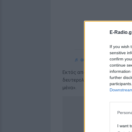
E-Radio.g
If you wish 
sensitive in
confirm you
♬ original sound - Monal
continue se
information 
Εκτός από τη φωτογραφία η Μ
further disc
δευτερολέπτων στο TikTok γρ
participants
μένα».
Downstream 
Persona
I want t