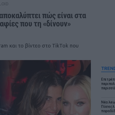
LOID
αποκαλύπτει πώς είναι στα 
αφίες που τη «δίνουν» 
ram και το βίντεο στο TikTok που
TREN
Επιτρέπ
περιπολι
περισσό
Νέα λεω
Πόσες λ
παραδίδ