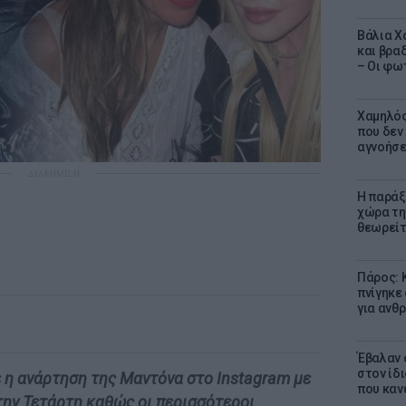
Βάλια Χ
και βρα
– Οι φω
Χαμηλός
που δεν
αγνοήσ
ΔΙΑΦΗΜΙΣΗ
Η παράξ
χώρα τη
θεωρείτ
Πάρος: 
πνίγηκε
για ανθ
Έβαλαν 
στον ίδι
η ανάρτηση της Μαντόνα στο Instagram με
που καν
την Τετάρτη καθώς οι περισσότεροι