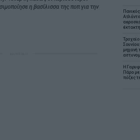
σιμοποίησε η βασίλισσα της ποπ για την
Πανικός
Ατλάντα
αεροσκά
έκτακτη
Τροχαίο
Σουνίου
μηχανή 
ΔΙΑΦΗΜΙΣΗ
αστυνομ
Η Γαρυφ
Πάρο με 
πόζες τ