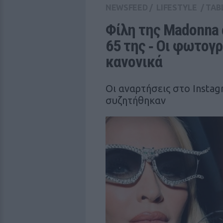
NEWSFEED
/
LIFESTYLE
/
TAB
Φίλη της Madonna 
65 της ‑ Οι φωτογρ
κανονικά
Οι αναρτήσεις στο Instag
συζητήθηκαν