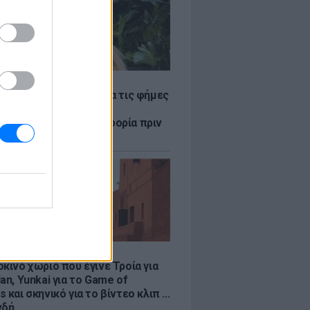
LE
η Βουλγαράκη ξεσπά για τις φήμες
ού με τον Ιωαννίδη:
αυρώστε καμία πληροφορία πριν
ύσετε τη βλακεία σας»
LE
κινό χωριό που έγινε Τροία για
an, Yunkai για το Game of
 και σκηνικό για το βίντεο κλιπ ...
νδή