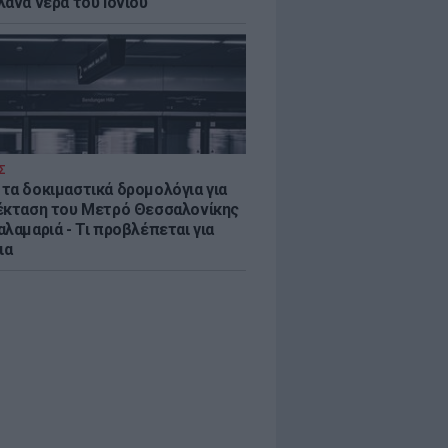
λανα νερά του Ιονίου
Σ
τα δοκιμαστικά δρομολόγια για
έκταση του Μετρό Θεσσαλονίκης
λαμαριά - Τι προβλέπεται για
ια