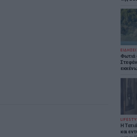
ΕΙΔΗΣΕΙ
Φωτιά 
Στεφάνι
εκκένω
LIFESTY
Η Τατι
και εν