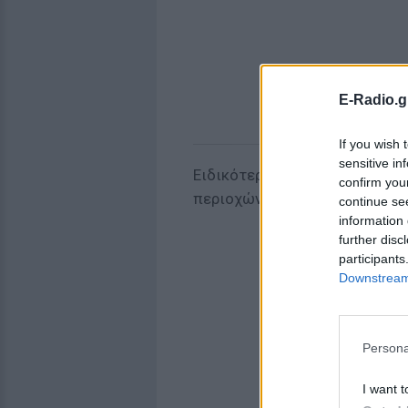
E-Radio.g
If you wish 
sensitive in
Ειδικότερα, σήμερα Κυριακή (
confirm you
περιοχών
Αμφιτρίτη, Μαΐστ
continue se
information 
further disc
participants
Downstream 
Persona
I want t