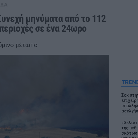
ΑΔΑ
υνεχή μηνύματα από το 112 
περιοχές σε ένα 24ωρο
πύρινο μέτωπο
TREN
Σοκ στη
επιχείρ
υπάλληλ
ασελγήσ
«Θέλω τ
της μεθ
σκότωσε