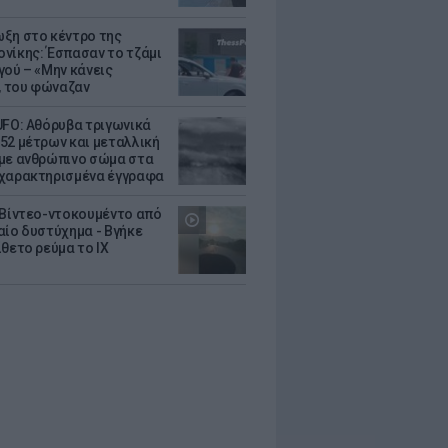
ξη στο κέντρο της
νίκης: Έσπασαν το τζάμι
γού – «Μην κάνεις
 του φώναζαν
UFO: Αθόρυβα τριγωνικά
52 μέτρων και μεταλλική
με ανθρώπινο σώμα στα
χαρακτηρισμένα έγγραφα
 Βίντεο-ντοκουμέντο από
αίο δυστύχημα - Βγήκε
ίθετο ρεύμα το ΙΧ