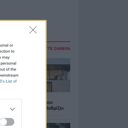
sonal or
ΔΙΑΒΑΣΤΕ ΣΗΜΕΡΑ
ection to
ou may
 personal
out of the
 downstream
B’s List of
Σ
λαστική: Καινοτομία που
ομεί ενέργεια και αναβαθμίζει
ιότητα ζωής