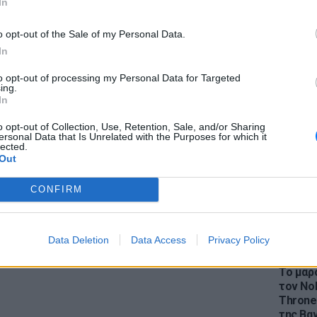
In
o opt-out of the Sale of my Personal Data.
In
to opt-out of processing my Personal Data for Targeted
LIFESTY
ing.
Η Ελέν
In
χωρισμ
ενωθεί επιπλέον οκτώ χωριά:
Λουτρό,
«Διαστ
o opt-out of Collection, Use, Retention, Sale, and/or Sharing
 Νίψα, Πεύκα, Αετοχώρι
και
Άνθεια
.
ersonal Data that Is Unrelated with the Purposes for which it
εκτοξε
lected.
Out
που σημειώθηκαν κατά την πρώτη ημέρα της
αταγράφηκαν στα
CONFIRM
ε χιλιάδες καμένες εκτάσεις, σπίτια και
άχτη».
Data Deletion
Data Access
Privacy Policy
ΔΙΑΦΗΜΙΣΗ
LIFESTY
Το μαρο
τον Nol
Thrones
της Βα