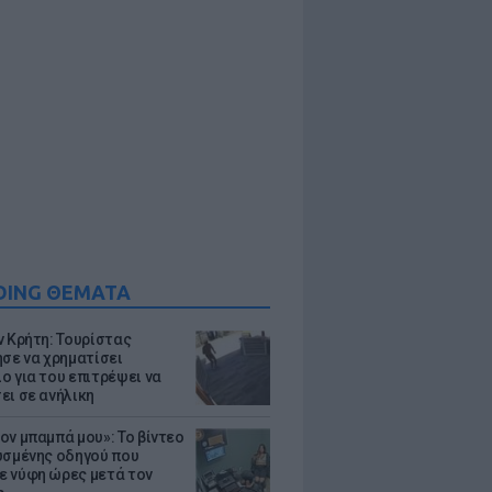
DING ΘΕΜΑΤΑ
ν Κρήτη: Τουρίστας
ησε να χρηματίσει
ο για του επιτρέψει να
ει σε ανήλικη
ον μπαμπά μου»: Το βίντεο
υσμένης οδηγού που
 νύφη ώρες μετά τον