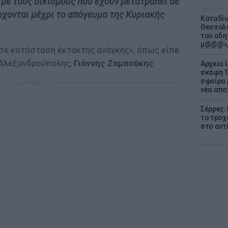
με τους οικισμούς που έχουν μετατραπεί σε
ρχονται μέχρι το απόγευμα της Κυριακής
Καταδίω
Θεσσαλο
του οδη
μ@@@»,
 σε κατάσταση έκτακτης ανάγκης», όπως είπε
Αλεξανδρούπολης,
Γιάννης Ζαμπούκης
.
Αρχεία 
σκάφη 1
σφαίρα 
ΔΙΑΦΗΜΙΣΗ
νέα απο
Σέρρες:
το τροχ
στο αντ