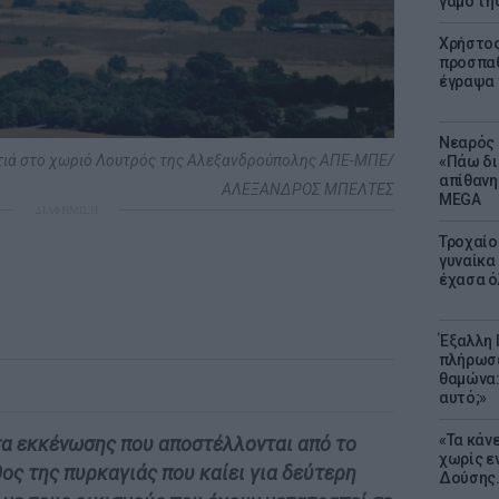
γάμο τη
Χρήστος
προσπαθ
έγραψα τ
Νεαρός 
τιά στο χωριό Λουτρός της Αλεξανδρούπολης ΑΠΕ-ΜΠΕ/
«Πάω δι
απίθανη
ΑΛΕΞΑΝΔΡΟΣ ΜΠΕΛΤΕΣ
MEGA
ΔΙΑΦΗΜΙΣΗ
Τροχαίο
γυναίκα 
έχασα ό
Έξαλλη 
πλήρωσε
θαμώνα:
αυτό;»
«Τα κάν
τα εκκένωσης που αποστέλλονται από το
χωρίς ε
θος της πυρκαγιάς που καίει για δεύτερη
Δούσης.