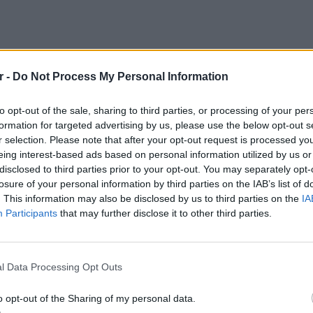
r -
Do Not Process My Personal Information
to opt-out of the sale, sharing to third parties, or processing of your per
formation for targeted advertising by us, please use the below opt-out s
21/8) έχουν σταλεί μηνύματα
εκκένωσης
των
r selection. Please note that after your opt-out request is processed y
ρος, Μοναστηράκι
,
Δορίσκος
και
Άβαντας
.
eing interest-based ads based on personal information utilized by us or
disclosed to third parties prior to your opt-out. You may separately opt-
losure of your personal information by third parties on the IAB’s list of
. This information may also be disclosed by us to third parties on the
IA
Participants
that may further disclose it to other third parties.
ΕΙΔΗΣΕΙ
Θερμοπ
εξοικον
l Data Processing Opt Outs
την πο
o opt-out of the Sharing of my personal data.