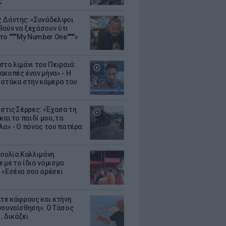
ς
 Δάντης: «Συνάδελφοι
ούν να ξεχάσουν ότι
ο """"My Number One""""»
στο λιμάνι του Πειραιά:
ακοπές έναν μήνα» - Η
 ατάκα στην κάμερα του
 στις Σέρρες: «Έχασα τη
και το παιδί μου, τα
λα» - Ο πόνος του πατέρα
Ιουλία Καλλιμάνη
 με το ίδιο νόμισμα
 «Εσένα σου αρέσει
ετε κάφρους και κτήνη
νσυναίσθηση»: Ο Τάσος
..δικάζει