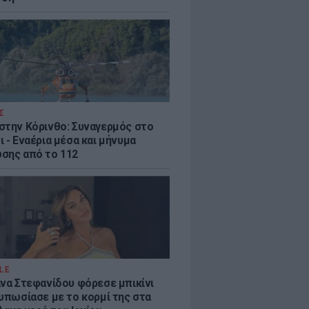
Σ
στην Κόρινθο: Συναγερμός στο
 - Εναέρια μέσα και μήνυμα
σης από το 112
LE
άνα Στεφανίδου φόρεσε μπικίνι
τυπωσίασε με το κορμί της στα