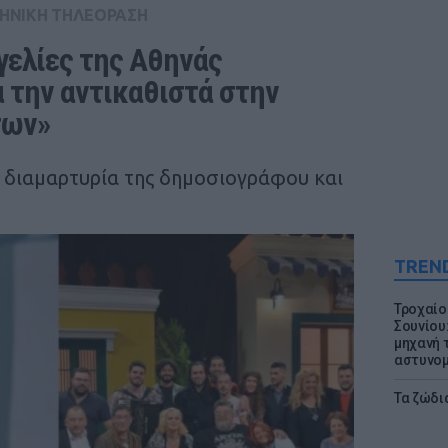
ΗΝΙΚΗ ΤΗΛΕΟΡΑΣΗ
γελίες της Αθηνάς 
 την αντικαθιστά στην 
των»
η διαμαρτυρία της δημοσιογράφου και
.
TREN
Τροχαίο
Σουνίου
μηχανή 
αστυνομ
Τα ζώδια