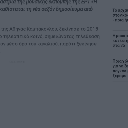
άστρια της μουσικής εκπομπής της ΕΡΤ «Η
καθίσταται τη νέα σεζόν δημοσίευμα από
Το αρχα
στον κό
- ποια ή
 της Αθηνάς Καμπάκογλου, ξεκίνησε το 2018
Η μούσα
ο τηλεοπτικό κοινό, σημειώνοτας τηλεθέαση
κατέκτη
ον μέσο όρο του καναλιού, παρότι ξεκίνησε
στα 35
.
Ποια χώ
ΔΙΑΦΗΜΙΣΗ
για να ζ
παγκόσμ
ξέραμε