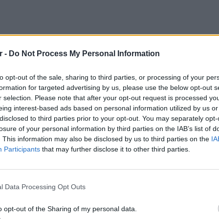
r -
Do Not Process My Personal Information
to opt-out of the sale, sharing to third parties, or processing of your per
formation for targeted advertising by us, please use the below opt-out s
r selection. Please note that after your opt-out request is processed y
eing interest-based ads based on personal information utilized by us or
disclosed to third parties prior to your opt-out. You may separately opt-
 της δημοσιογράφου της ΕΡΤ στην ΕΣΗΕΑ,
losure of your personal information by third parties on the IAB’s list of
. This information may also be disclosed by us to third parties on the
IA
Participants
that may further disclose it to other third parties.
αι αποδέκτης διαφόρων δημοσιευμάτων, τα
ΘΕΜΑΤ
πό διάφορες μεμονωμένες, σχετικές όμως με
Η παρά
, που με φέρνουν εκτός παρουσίασης της
της Ευ
l Data Processing Opt Outs
ων» και τη θέση μου να καταλαμβάνει η
πρόκλ
κη.
o opt-out of the Sharing of my personal data.