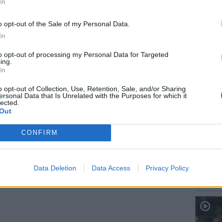
In
οαναφερθείσα εκπομπή είναι ξεκάθαρα δικό
ύτιμη βεβαίως συμπαράσταση και βοήθεια του
o opt-out of the Sale of my Personal Data.
αμικού της ΕΡΤ, χρεώνοντας την εταιρεία με
In
ρώ, ανά επεισόδιο και την προσωπική μου
to opt-out of processing my Personal Data for Targeted
ηρά στο μισθό μιας απλής δημοσιογράφου.
ΕΥ ΖΗΝ
ing.
Χαμηλό
In
πρέπει
ΔΙΑΦΗΜΙΣΗ
o opt-out of Collection, Use, Retention, Sale, and/or Sharing
ersonal Data that Is Unrelated with the Purposes for which it
lected.
Out
CONFIRM
ΕΥ ΖΗΝ
Data Deletion
Data Access
Privacy Policy
Δεν είν
που δε