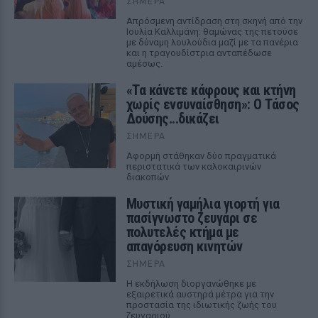
ΣΉΜΕΡΑ
Απρόσμενη αντίδραση στη σκηνή από την
Ιουλία Καλλιμάνη: θαμώνας της πετούσε
με δύναμη λουλούδια μαζί με τα πανέρια
και η τραγουδίστρια ανταπέδωσε
αμέσως.
«Τα κάνετε κάφρους και κτήνη
χωρίς ενσυναίσθηση»: Ο Τάσος
Δούσης...δικάζει
ΣΉΜΕΡΑ
Αφορμή στάθηκαν δύο πραγματικά
περιστατικά των καλοκαιρινών
διακοπών
Μυστική γαμήλια γιορτή για
πασίγνωστο ζευγάρι σε
πολυτελές κτήμα με
απαγόρευση κινητών
ΣΉΜΕΡΑ
Η εκδήλωση διοργανώθηκε με
εξαιρετικά αυστηρά μέτρα για την
προστασία της ιδιωτικής ζωής του
ζευγαριού