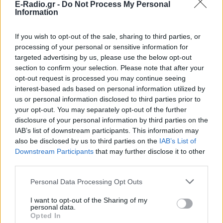
E-Radio.gr -
Do Not Process My Personal
Information
If you wish to opt-out of the sale, sharing to third parties, or
Ακολουθήστε το E-Radio.gr στο
Google News
processing of your personal or sensitive information for
και μάθετε πρώτοι
τα πιο hot νέα
.
targeted advertising by us, please use the below opt-out
section to confirm your selection. Please note that after your
Διαβάστε περισσότερα θέματα για
Μόδα
,
opt-out request is processed you may continue seeing
Ομορφιά
,
Σχέσεις
και φυσικά
Celebrities
στο νέο
interest-based ads based on personal information utilized by
us or personal information disclosed to third parties prior to
Pink.gr
!
your opt-out. You may separately opt-out of the further
disclosure of your personal information by third parties on the
Ακολουθήστε το E-Radio.gr και στο Instagram
IAB’s list of downstream participants. This information may
also be disclosed by us to third parties on the
IAB’s List of
ΔΙΑΦΗΜΙΣΗ
Downstream Participants
that may further disclose it to other
third parties.
Personal Data Processing Opt Outs
I want to opt-out of the Sharing of my
personal data.
Opted In