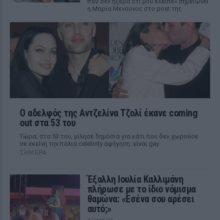
που δεν ήξερα ότι μου έλειπε» σημειώνει
η Μαρία Μενούνος στο post της
Ο αδελφός της Αντζελίνα Τζολί έκανε coming
out στα 53 του
Τώρα, στα 53 του, μίλησε δημόσια για κάτι που δεν χωρούσε
σε εκείνη την παλιά celebrity αφήγηση: είναι gay
ΣΉΜΕΡΑ
Έξαλλη Ιουλία Καλλιμάνη
πλήρωσε με το ίδιο νόμισμα
θαμώνα: «Εσένα σου αρέσει
αυτό;»