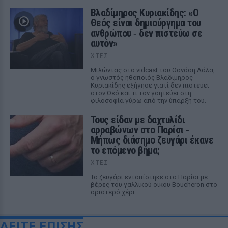
Βλαδίμηρος Κυριακίδης: «Ο
Θεός είναι δημιούργημα του
ανθρώπου ‑ δεν πιστεύω σε
αυτόν»
ΧΤΕΣ
Μιλώντας στο vidcast του Θανάση Λάλα,
ο γνωστός ηθοποιός Βλαδίμηρος
Κυριακίδης εξήγησε γιατί δεν πιστεύει
στον Θεό και τι τον γοητεύει στη
φιλοσοφία γύρω από την ύπαρξή του.
Τους είδαν με δαχτυλίδι
αρραβώνων στο Παρίσι ‑
Μήπως διάσημο ζευγάρι έκανε
το επόμενο βήμα;
ΧΤΕΣ
Το ζευγάρι εντοπίστηκε στο Παρίσι με
βέρες του γαλλικού οίκου Boucheron στο
αριστερό χέρι
ΔΕΙΤΕ ΕΠΙΣΗΣ