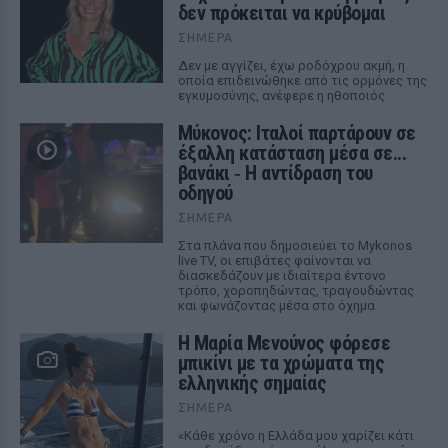
δεν πρόκειται να κρύβομαι
ΣΉΜΕΡΑ
Δεν με αγγίζει, έχω ροδόχρου ακμή, η
οποία επιδεινώθηκε από τις ορμόνες της
εγκυμοσύνης, ανέφερε η ηθοποιός
Μύκονος: Ιταλοί παρτάρουν σε
έξαλλη κατάσταση μέσα σε...
βανάκι ‑ Η αντίδραση του
οδηγού
ΣΉΜΕΡΑ
Στα πλάνα που δημοσιεύει το Mykonos
live TV, οι επιβάτες φαίνονται να
διασκεδάζουν με ιδιαίτερα έντονο
τρόπο, χοροπηδώντας, τραγουδώντας
και φωνάζοντας μέσα στο όχημα
Η Μαρία Μενούνος φόρεσε
μπικίνι με τα χρώματα της
ελληνικής σημαίας
ΣΉΜΕΡΑ
«Κάθε χρόνο η Ελλάδα μου χαρίζει κάτι