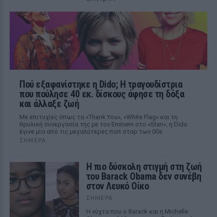
Πού εξαφανίστηκε η Dido; Η τραγουδίστρια
που πούλησε 40 εκ. δίσκους άφησε τη δόξα
και άλλαξε ζωή
Με επιτυχίες όπως τα «Thank You», «White Flag» και τη
θρυλική συνεργασία της με τον Eminem στο «Stan», η Dido
έγινε μία από τις μεγαλύτερες ποπ σταρ των 00s
ΣΉΜΕΡΑ
Η πιο δύσκολη στιγμή στη ζωή
του Barack Obama δεν συνέβη
στον Λευκό Οίκο
ΣΉΜΕΡΑ
Η νύχτα που ο Barack και η Michelle