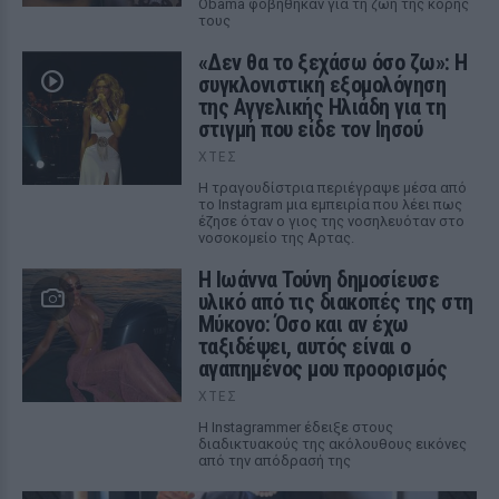
Obama φοβήθηκαν για τη ζωή της κόρης
τους
«Δεν θα το ξεχάσω όσο ζω»: Η
συγκλονιστική εξομολόγηση
της Αγγελικής Ηλιάδη για τη
στιγμή που είδε τον Ιησού
ΧΤΕΣ
Η τραγουδίστρια περιέγραψε μέσα από
το Instagram μια εμπειρία που λέει πως
έζησε όταν ο γιος της νοσηλευόταν στο
νοσοκομείο της Αρτας.
Η Ιωάννα Τούνη δημοσίευσε
υλικό από τις διακοπές της στη
Μύκονο: Όσο και αν έχω
ταξιδέψει, αυτός είναι ο
αγαπημένος μου προορισμός
ΧΤΕΣ
Η Instagrammer έδειξε στους
διαδικτυακούς της ακόλουθους εικόνες
από την απόδρασή της