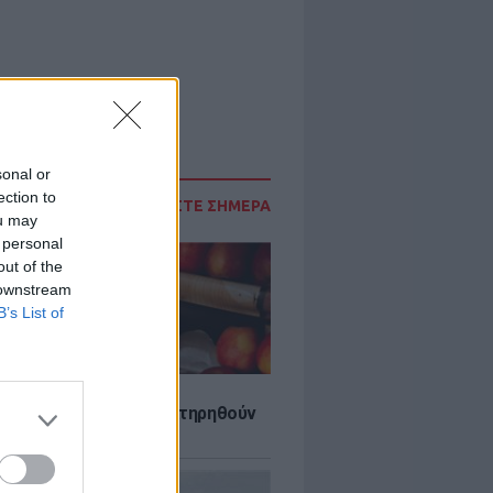
sonal or
ection to
ΔΙΑΒΑΣΤΕ ΣΗΜΕΡΑ
ou may
 personal
out of the
 downstream
B’s List of
τα που μπορουν να διατηρηθούν
ψυγείου το καλοκαίρι