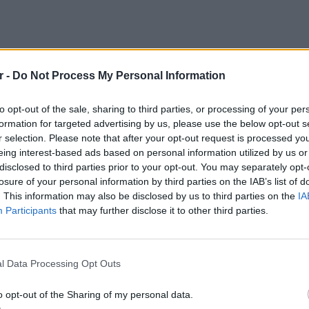
r -
Do Not Process My Personal Information
 τολμηρό γείτονα ο οποίος αναρριχήθηκε
to opt-out of the sale, sharing to third parties, or processing of your per
απεγκλώβισε το παιδί. Όπως φαίνεται στο
formation for targeted advertising by us, please use the below opt-out s
καρφαλώνει στην πρόσοψη του κτιρίου για να
r selection. Please note that after your opt-out request is processed y
κίας 4-5 ετών.
eing interest-based ads based on personal information utilized by us or
disclosed to third parties prior to your opt-out. You may separately opt-
δί πολίτες έχουν στήσει ένα αυτοσχέδιο
losure of your personal information by third parties on the IAB’s list of
η που ο άνδρας δεν καταφέρει να πιάσει το
. This information may also be disclosed by us to third parties on the
IA
Participants
that may further disclose it to other third parties.
βροχή, κατάφεραν να την απελευθερώσουν και
 πίσω από το παράθυρο με ασφάλεια, χωρίς
ΕΥ ΖΗΝ
ς τραυματισμούς.
6 φρού
l Data Processing Opt Outs
εκτός 
ταστήματος, ήταν ένας από τους άνδρες που
o opt-out of the Sharing of my personal data.
α τοπικά μέσα ενημέρωσης ότι η επιχείρηση