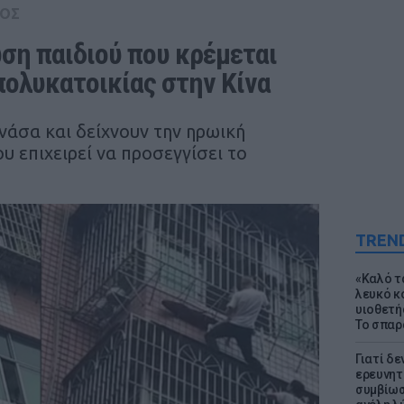
ΟΣ
ση παιδιού που κρέμεται 
πολυκατοικίας στην Κίνα
νάσα και δείχνουν την ηρωική
 επιχειρεί να προσεγγίσει το
TREN
«Καλό τα
λευκό κ
υιοθετή
Το σπαρ
Γιατί δε
ερευνητ
συμβίωσ