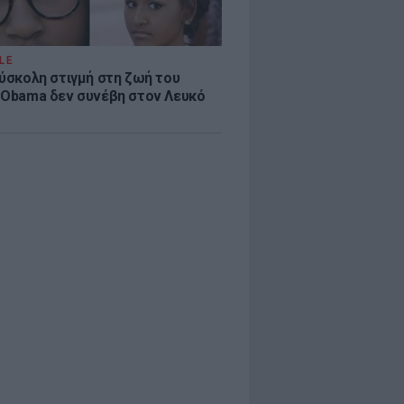
LE
δύσκολη στιγμή στη ζωή του
 Obama δεν συνέβη στον Λευκό