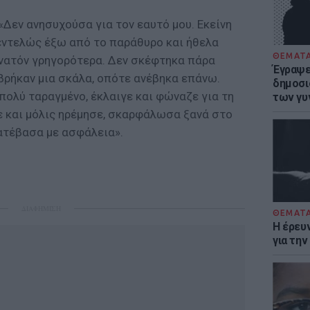
«Δεν ανησυχούσα για τον εαυτό μου. Εκείνη
 εντελώς έξω από το παράθυρο και ήθελα
ΘΕΜΑΤ
νατόν γρηγορότερα. Δεν σκέφτηκα πάρα
Έγραψε 
βρήκαν μια σκάλα, οπότε ανέβηκα επάνω.
δημοσι
 πολύ ταραγμένο, έκλαιγε και φώναζε για τη
των γυ
ε και μόλις ηρέμησε, σκαρφάλωσα ξανά στο
κατέβασα με ασφάλεια».
ΔΙΑΦΗΜΙΣΗ
ΘΕΜΑΤ
Η έρευ
για τη