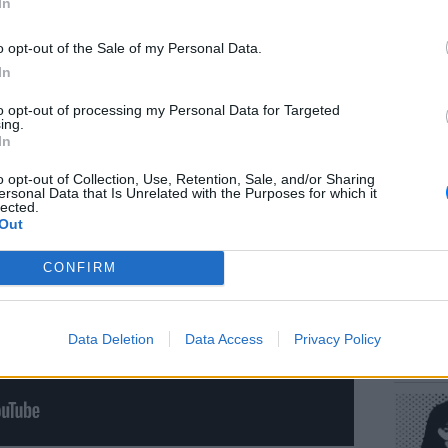
In
κα λεπτά. Οι γονείς φέρονται να είχαν βγει
ί μόνο του στο σπίτι.
o opt-out of the Sale of my Personal Data.
In
to opt-out of processing my Personal Data for Targeted
ΕΥ ΖΗΝ
ing.
Πώς να
In
στους 
o opt-out of Collection, Use, Retention, Sale, and/or Sharing
ersonal Data that Is Unrelated with the Purposes for which it
lected.
Out
CONFIRM
POP CU
Data Deletion
Data Access
Privacy Policy
Η κωμω
νεοπλο