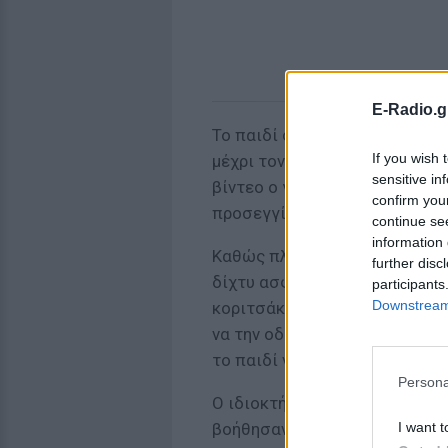
E-Radio.g
Το παιδί σώθηκε χάρη σε έναν
If you wish 
μέχρι τον πέμπτο όροφο και 
sensitive in
βίντεο ο γενναίος γείτονας σ
confirm you
προσεγγίσει το κοριτσάκι ηλι
continue se
information 
Καθώς πλησιάζει, προς το παι
further disc
δίχτυ ασφαλείας σε περίπτωσ
participants
Downstream 
κοριτσάκι. Ευτυχώς, παρά τη 
να την οδηγήσουν προσεκτικά
το παιδί να υποστεί σοβαρού
Persona
Ο ιδιοκτήτης του διπλανού κα
I want t
βοήθησαν. Ο ίδιος δήλωσε στ