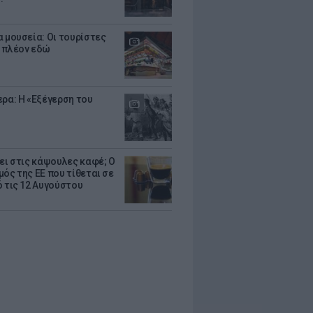
α μουσεία: Οι τουρίστες
 πλέον εδώ
ερα: Η «Εξέγερση του
ζει στις κάψουλες καφέ; Ο
μός της ΕΕ που τίθεται σε
ό τις 12 Αυγούστου