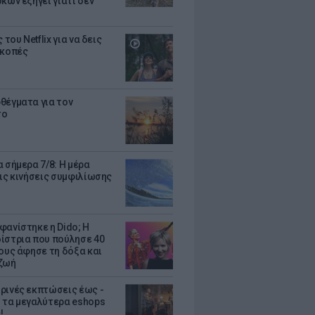
κων εξηγεί γιατί δεν
ς του Netflix για να δεις
ακοπές
θέγματα για τον
το
 σήμερα 7/8: Η μέρα
τις κινήσεις συμφιλίωσης
φανίστηκε η Dido; Η
ίστρια που πούλησε 40
κους άφησε τη δόξα και
ζωή
ρινές εκπτώσεις έως -
 τα μεγαλύτερα eshops
!