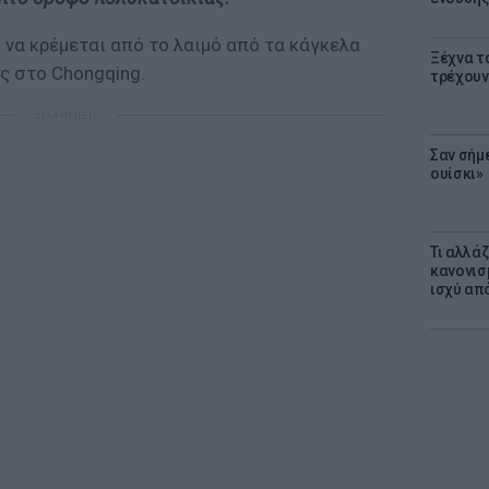
 να κρέμεται από το λαιμό από τα κάγκελα
Ξέχνα τ
ς στο Chongqing.
τρέχουν
ΔΙΑΦΗΜΙΣΗ
Σαν σήμ
ουίσκι»
Τι αλλά
κανονισ
ισχύ απ