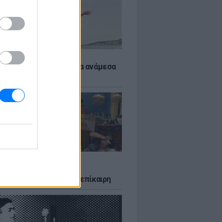
 αποφύγεις το σύγκαμα ανάμεσα
μηρούς
LTURE
δία που σατίρισε τον
υτισμό και παραμένει επίκαιρη