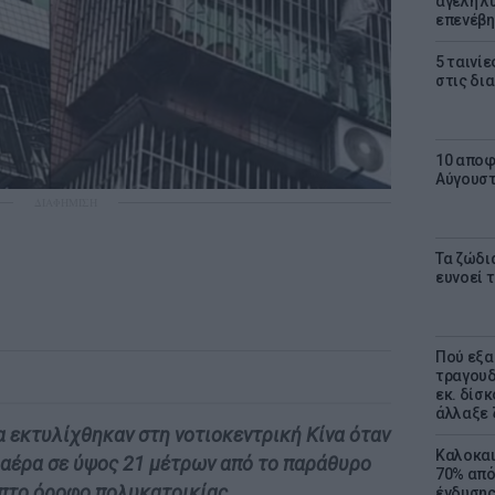
αγέλη λύ
επενέβη
5 ταινίε
στις δι
10 αποφ
Αύγουσ
ΔΙΑΦΗΜΙΣΗ
Τα ζώδια
ευνοεί 
Πού εξα
τραγουδ
εκ. δίσ
άλλαξε 
α εκτυλίχθηκαν στη νοτιοκεντρική Κίνα όταν
Καλοκαι
 αέρα σε ύψος 21 μέτρων από το παράθυρο
70% από
μπτο όροφο πολυκατοικίας.
ένδυσης