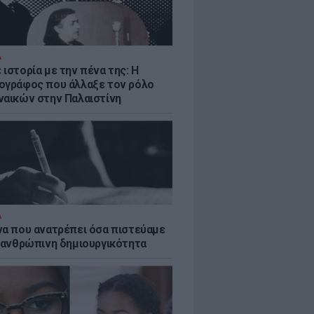
Α
ιστορία με την πένα της: Η
ογράφος που άλλαξε τον ρόλο
ναικών στην Παλαιστίνη
Α
να που ανατρέπει όσα πιστεύαμε
ν ανθρώπινη δημιουργικότητα