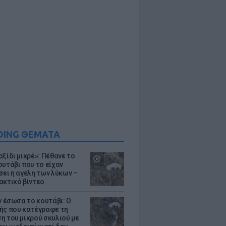
DING ΘΕΜΑΤΑ
ξίδι μικρέ»: Πέθανε το
ουτάβι που το είχαν
σει η αγέλη των λύκων –
ακτικό βίντεο
ν έσωσα το κουτάβι: Ο
ής που κατέγραφε τη
η του μικρού σκυλιού με