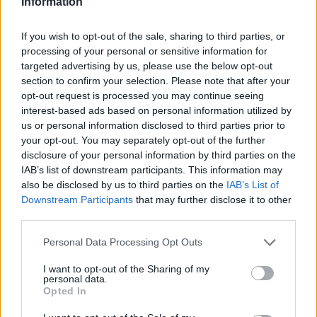
Information
ΣΉΜΕΡΑ
Στο σημείο επιχειρούν 24 πυροσβέστες
If you wish to opt-out of the sale, sharing to third parties, or
με 8 οχήματα και 3 αεροσκάφη, ενώ
συνδρομή παρέχουν υδροφόρες και
processing of your personal or sensitive information for
μηχανήματα έργου ΟΤΑ.
targeted advertising by us, please use the below opt-out
section to confirm your selection. Please note that after your
Ποια χώρα έχτισε τσιμεντένιο
opt-out request is processed you may continue seeing
φράγμα 400 χλμ. για τα
interest-based ads based on personal information utilized by
τσουνάμι ‑ Πόσο κοστίζει και
us or personal information disclosed to third parties prior to
γιατί διχάζει
your opt-out. You may separately opt-out of the further
ΣΉΜΕΡΑ
disclosure of your personal information by third parties on the
Επένδυσε πάνω από 12 δισ. δολάρια σε
IAB’s list of downstream participants. This information may
ένα γιγαντιαίο παράκτιο τείχος που
also be disclosed by us to third parties on the
IAB’s List of
προκαλεί έντονες αντιδράσεις από
κατοίκους και περιβαλλοντικές
Downstream Participants
that may further disclose it to other
οργανώσεις
third parties.
Personal Data Processing Opt Outs
I want to opt-out of the Sharing of my
personal data.
Opted In