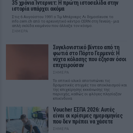
35 χρόνια Ίντερνετ: Η πρώτη ιστοσελίδα στην
ιστορία υπάρχει ακόμα
Στις 6 Αυγούστου 1991 ο Τιμ Μπέρνερς Λι δημοσίευσε το
info.cern.ch από το ερευνητικό κέντρο CERN στη Γενεύη - μια
απλή σελίδα κειμένου που άλλαξε τον κόσμο.
ΣΉΜΕΡΑ
Συγκλονιστικό βίντεο από τη
φωτιά στο Πόρτο Γερμενό: Η
νύχτα κόλασης που έζησαν όσοι
επιχειρούσαν
ΣΉΜΕΡΑ
Το οπτικό υλικό αποτυπώνει τις
δραματικές στιγμές του αποκλεισμού και
της επιχείρησης εκκένωσης της
περιοχής, καθώς οι φλόγες πλησίαζαν
επικίνδυνα
Voucher ΕΣΠΑ 2026: Αυτές
είναι οι κρίσιμες ημερομηνίες
που δεν πρέπει να χάσετε
ΣΉΜΕΡΑ