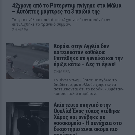
42χρονη από το Ρότερνταμ πνίγηκε στα Μάλια
– Αυτόπτες μάρτυρες τα 3 παιδιά της
Τα τρία ανήλικα παιδιά της 42χρονης ήταν παρόν όταν
εκτυλίχθηκε το τραγικό συμβάν.
ΣΉΜΕΡΑ
Kοράκι στην Αγγλία δεν
αστειευόταν καθόλου:
Επιτέθηκε σε γυναίκα και την
έριξε κάτω ‑ Δες τι έγινε!
ΣΉΜΕΡΑ
Το βίντεο πλημμύρισε με σχόλια το
διαδίκτυο, με πολλούς χρήστες να
αστειεύονται ότι το κοράκι «θυμόταν»
κάποιο παλιό παράπονο
Απίστευτο σκηνικό στην
Ουαλία! Ένας τύπος ντύθηκε
Χάρος και ανέβηκε σε
νοσοκομείο ‑ H συνέχεια στο
δικαστήριο είναι ακόμα πιο