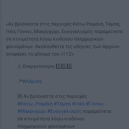
«Αν βρίσκεστε στις περιοχές Κάτω Ραψάνη, Τέμπη,
Ιτέα, Γόννοι, Μακρυχώρι, Ευαγγελισμός παραμείνετε
σε ετοιμότητα λόγω κινδύνου πλημμυρικών
φαινομένων. Ακολουθείτε τις οδηγίες των Αρχών»
αναφέρει το μήνυμα του «112».
⚠️ Ενεργοποίηση 1️⃣1️⃣2️⃣
📍
#Λάρισα
🆘 Αν βρίσκεστε στις περιοχές
#Κάτω_Ραψάνη
#Τέμπη
#Ιτέα
#Γόννοι
#Μακρυχώρι
#Ευαγγελισμός
παραμείνετε
σε ετοιμότητα λόγω κινδύνου
πλημμυρικών φαινομένων