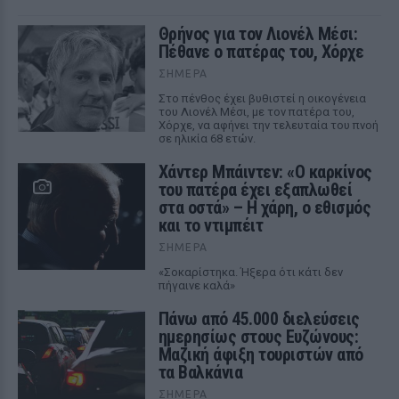
Θρήνος για τον Λιονέλ Μέσι:
Πέθανε ο πατέρας του, Χόρχε
ΣΉΜΕΡΑ
Στο πένθος έχει βυθιστεί η οικογένεια
του Λιονέλ Μέσι, με τον πατέρα του,
Χόρχε, να αφήνει την τελευταία του πνοή
σε ηλικία 68 ετών.
Χάντερ Μπάιντεν: «Ο καρκίνος
του πατέρα έχει εξαπλωθεί
στα οστά» – Η χάρη, ο εθισμός
και το ντιμπέιτ
ΣΉΜΕΡΑ
«Σοκαρίστηκα. Ήξερα ότι κάτι δεν
πήγαινε καλά»
Πάνω από 45.000 διελεύσεις
ημερησίως στους Ευζώνους:
Μαζική άφιξη τουριστών από
τα Βαλκάνια
ΣΉΜΕΡΑ