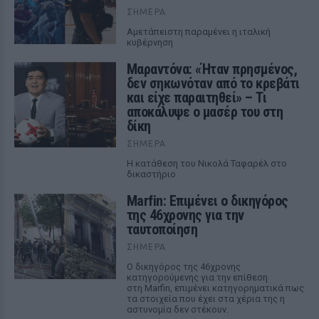
ΣΉΜΕΡΑ
Αμετάπειστη παραμένει η ιταλική
κυβέρνηση
Μαραντόνα: «Ήταν πρησμένος,
δεν σηκωνόταν από το κρεβάτι
και είχε παραιτηθεί» – Τι
αποκάλυψε ο μασέρ του στη
δίκη
ΣΉΜΕΡΑ
Η κατάθεση του Νικολά Ταφαρέλ στο
δικαστήριο
Marfin: Επιμένει ο δικηγόρος
της 46χρονης για την
ταυτοποίηση
ΣΉΜΕΡΑ
Ο δικηγόρος της 46χρονης
κατηγορούμενης για την επίθεση
στη Marfin, επιμένει κατηγορηματικά πως
τα στοιχεία που έχει στα χέρια της η
αστυνομία δεν στέκουν.