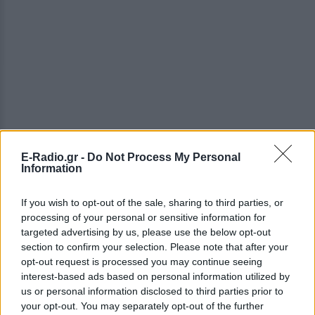
E-Radio.gr -
Do Not Process My Personal
Τόνοι αμμοχάλικου μεταφέρθηκαν χθες και σήμερα
Information
με δέκα τριαξονικά φορτηγά και με φορτωτές και
ρίφθηκαν σε σημεία της όχθης του Πηνειού για να
If you wish to opt-out of the sale, sharing to third parties, or
συγκρατηθούν καίρια αναχώματα και ως, αυτή την
processing of your personal or sensitive information for
ώρα, η κατάσταση δείχνει να έχει σταθεροποιηθεί.
targeted advertising by us, please use the below opt-out
section to confirm your selection. Please note that after your
Οι προσπάθειες όμως δε σταματούν, συνεχίζονται.
opt-out request is processed you may continue seeing
interest-based ads based on personal information utilized by
us or personal information disclosed to third parties prior to
your opt-out. You may separately opt-out of the further