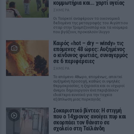
κομμωτήρια και... χαρτί υγείας
ΣΉΜΕΡΑ
Οι Τούρκοί αναφέρουν τα οικονομικά
δεδομένα της μεταγραφής του Αιγύπτιου
σταρ στην Τραμπζονσπόρ και τα νούμερα
που βγάζουν, προκαλούν ίλιγγο
Καιρός «hot – dry – windy» τις
επόμενες 48 ώρες: Αυξημένος
ο κίνδυνος φωτιάς, συναγερμός
σε 6 περιφέρειες
ΣΉΜΕΡΑ
Το επόμενο 48ωρο, επομένως, απαιτεί
αυξημένη προσοχή, καθώς οι υψηλές
θερμοκρασίες, η ξηρασία και οι ισχυροί
άνεμοι δημιουργούν ένα περιβάλλον
ιδιαίτερα ευνοϊκό για την ταχεία
εξάπλωση μιας πυρκαγιάς
Σοκαριστικό βίντεο: Η στιγμή
που ο 14χρονος ανοίγει πυρ και
σκορπάει τον θάνατο σε
σχολείο στη Ταϊλάνδη