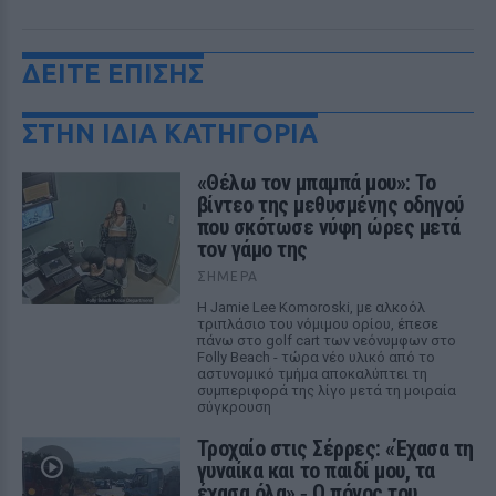
ΔΕΙΤΕ ΕΠΙΣΗΣ
ΣΤΗΝ ΙΔΙΑ ΚΑΤΗΓΟΡΙΑ
«Θέλω τον μπαμπά μου»: Το
βίντεο της μεθυσμένης οδηγού
που σκότωσε νύφη ώρες μετά
τον γάμο της
ΣΉΜΕΡΑ
Η Jamie Lee Komoroski, με αλκοόλ
τριπλάσιο του νόμιμου ορίου, έπεσε
πάνω στο golf cart των νεόνυμφων στο
Folly Beach - τώρα νέο υλικό από το
αστυνομικό τμήμα αποκαλύπτει τη
συμπεριφορά της λίγο μετά τη μοιραία
σύγκρουση
Τροχαίο στις Σέρρες: «Έχασα τη
γυναίκα και το παιδί μου, τα
έχασα όλα» ‑ Ο πόνος του