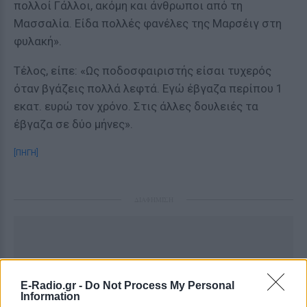
πολλοί Γάλλοι, ακόμη και άνθρωποι από τη
Μασσαλία. Είδα πολλές φανέλες της Μαρσέιγ στη
φυλακή».
Τέλος, είπε: «Ως ποδοσφαιριστής είσαι τυχερός
όταν βγάζεις πολλά λεφτά. Εγώ έβγαζα περίπου 1
εκατ. ευρώ τον χρόνο. Στις άλλες δουλειές τα
έβγαζα σε δύο μήνες».
[ΠΗΓΗ]
ΔΙΑΦΗΜΙΣΗ
E-Radio.gr -
Do Not Process My Personal
Information