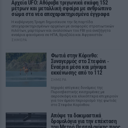
Αρχεία UFO: Αθόρυβα τριγωνικά σκάφη 152
μέτρων και μεταλλική σφαίρα με ανθρώπινο
σώμα στα νέα αποχαρακτηρισμένα έγγραφα
Η κυβέρνηση Τραμπ δημοσίευσε την 5η παρτίδα
αποχαρακτηρισμένων αρχείων με αναφορές στρατιωτικών
πιλότων, μαρτύρων και αναλύσεων του FBI για ανεξήγητα
εναέρια φαινόμενα σε ΗΠΑ, Βραζιλία και Αφγανιστάν.
ΣΉΜΕΡΑ
Φωτιά στην Κόρινθο:
Συναγερμός στο Στεφάνι ‑
Εναέρια μέσα και μήνυμα
εκκένωσης από το 112
ΣΉΜΕΡΑ
Ισχυρές επίγειες δυνάμεις της
Πυροσβεστικής ενισχυμένες με
αεροσκάφη και ελικόπτερα επιχειρούν
για τον άμεσο περιορισμό της φωτιάς
στο Στεφάνι Κορίνθου.
Απόψε τα δοκιμαστικά
δρομολόγια για την επέκταση
του Μετρό Θεσσαλονίκης προς