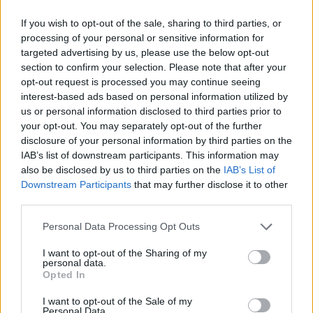
If you wish to opt-out of the sale, sharing to third parties, or
processing of your personal or sensitive information for
targeted advertising by us, please use the below opt-out
section to confirm your selection. Please note that after your
opt-out request is processed you may continue seeing
interest-based ads based on personal information utilized by
us or personal information disclosed to third parties prior to
your opt-out. You may separately opt-out of the further
disclosure of your personal information by third parties on the
IAB’s list of downstream participants. This information may
also be disclosed by us to third parties on the
IAB’s List of
Downstream Participants
that may further disclose it to other
third parties.
Ακολουθήστε το E-Radio.gr στο
Google News
και μάθετε πρώτοι
τα πιο hot νέα
.
Personal Data Processing Opt Outs
I want to opt-out of the Sharing of my
Για ακόμη περισσότερα
νέα
, μπείτε στην
ροή
personal data.
Opted In
ειδήσεων
του E-Daily.gr
I want to opt-out of the Sale of my
Ακολουθήστε το E-Radio.gr και στο Instagram
Personal Data.