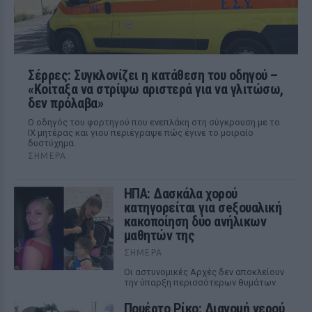
Σέρρες: Συγκλονίζει η κατάθεση του οδηγού –
«Κοίταξα να στρίψω αριστερά για να γλιτώσω,
δεν πρόλαβα»
Ο οδηγός του φορτηγού που ενεπλάκη στη σύγκρουση με το
ΙΧ μητέρας και γιου περιέγραψε πώς έγινε το μοιραίο
δυστύχημα.
ΣΉΜΕΡΑ
ΗΠΑ: Δασκάλα χορού
κατηγορείται για σeξουαλική
κακοποίηση δύο ανήλικων
μαθητών της
ΣΉΜΕΡΑ
Οι αστυνομικές Αρχές δεν αποκλείουν
την ύπαρξη περισσότερων θυμάτων
Πουέρτο Ρίκο: Διανομή νερού