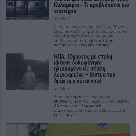
Καλαμαριά ‑ Τι προβλέπεται για
εισιτήρια
ΣΉΜΕΡΑ
Ο υφυπουργός Υποδομών Νίκος Ταχιάος
εξήγησε γιατί τα πρώτα δρομολόγια θα
γίνονται νυχτερινές ώρες χωρίς
επιβάτες, και τι προβλέπεται για
εισιτήρια και νέες επεκτάσεις.
ΗΠΑ: 15χρονος με στολή
κλόουν δολοφόνησε
ηλικιωμένο σε στάση
λεωφορείου – Βίντεο του
δράστη γίνεται viral
ΣΉΜΕΡΑ
Ο έφηβος δράστης μαχαίρωσε
επανειλημμένα τον 78χρονο Τζον Γουέσλι
Αλεν σε στάση λεωφορείου, με
αποτέλεσμα τον θάνατό του, σύμφωνα
με τις αρχές