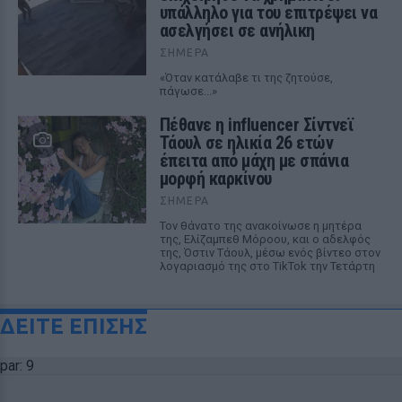
υπάλληλο για του επιτρέψει να
ασελγήσει σε ανήλικη
ΣΉΜΕΡΑ
«Όταν κατάλαβε τι της ζητούσε,
πάγωσε...»
Πέθανε η influencer Σίντνεϊ
Τάουλ σε ηλικία 26 ετών
έπειτα από μάχη με σπάνια
μορφή καρκίνου
ΣΉΜΕΡΑ
Τον θάνατο της ανακοίνωσε η μητέρα
της, Ελίζαμπεθ Μόροου, και ο αδελφός
της, Όστιν Τάουλ, μέσω ενός βίντεο στον
λογαριασμό της στο TikTok την Τετάρτη
ΔΕΙΤΕ ΕΠΙΣΗΣ
par: 9