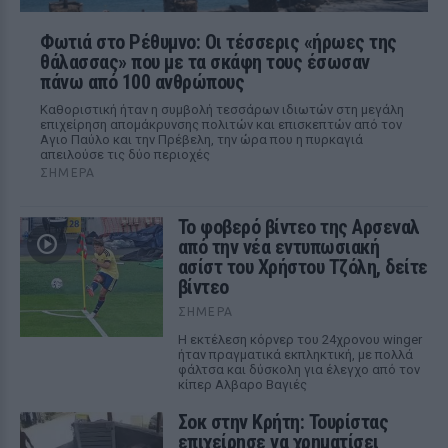
Φωτιά στο Ρέθυμνο: Οι τέσσερις «ήρωες της
θάλασσας» που με τα σκάφη τους έσωσαν
πάνω από 100 ανθρώπους
Καθοριστική ήταν η συμβολή τεσσάρων ιδιωτών στη μεγάλη
επιχείρηση απομάκρυνσης πολιτών και επισκεπτών από τον
Αγιο Παύλο και την Πρέβελη, την ώρα που η πυρκαγιά
απειλούσε τις δύο περιοχές
ΣΉΜΕΡΑ
Το φοβερό βίντεο της Αρσεναλ
από την νέα εντυπωσιακή
ασίστ του Χρήστου Τζόλη, δείτε
βίντεο
ΣΉΜΕΡΑ
Η εκτέλεση κόρνερ του 24χρονου winger
ήταν πραγματικά εκπληκτική, με πολλά
φάλτσα και δύσκολη για έλεγχο από τον
κίπερ Αλβαρο Βαγιές
Σοκ στην Κρήτη: Τουρίστας
επιχείρησε να χρηματίσει