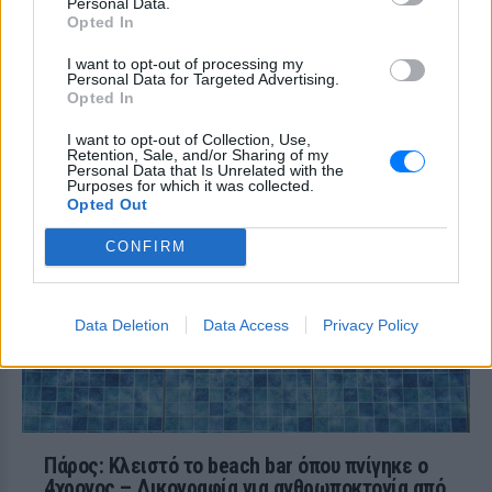
Personal Data.
συγκεκριμένοι κανόνες που κάθε οδηγός
Opted In
πρέπει να γνωρίζει.
Επίθεση στον Ερυθρό Σταυρό:
I want to opt-out of processing my
Personal Data for Targeted Advertising.
Ασθενής χτύπησε νοσηλεύτρια
Opted In
σε πόρτες ‑ Τι καταγγέλλει η
ΠΟΕΔΗΝ για τους φύλακες
I want to opt-out of Collection, Use,
Retention, Sale, and/or Sharing of my
ΣΉΜΕΡΑ
Personal Data that Is Unrelated with the
Purposes for which it was collected.
Το περιστατικό βίας στα Επείγοντα
Opted Out
σημειώθηκε τα ξημερώματα του
Σαββάτου - ο πρόεδρος της ΠΟΕΔΗΝ
Μιχάλης Γιαννάκος ζητά ουσιαστικά
CONFIRM
μέτρα προστασίας για το νοσηλευτικό
προσωπικό
Data Deletion
Data Access
Privacy Policy
Πάρος: Κλειστό το beach bar όπου πνίγηκε ο
4χρονος – Δικογραφία για ανθρωποκτονία από