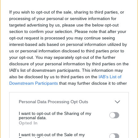
ΔΕΙΤΕ ΕΠΙΣΗΣ
If you wish to opt-out of the sale, sharing to third parties, or
processing of your personal or sensitive information for
ΣΤΗΝ ΙΔΙΑ ΚΑΤΗΓΟΡΙΑ
targeted advertising by us, please use the below opt-out
section to confirm your selection. Please note that after your
Ισραηλινό ΥΠΕΞ προς τουρίστες
opt-out request is processed you may continue seeing
στην Ελλάδα: «Κρύψτε ότι
interest-based ads based on personal information utilized by
είστε Ισραηλινοί» λόγω
us or personal information disclosed to third parties prior to
διαδηλώσεων
your opt-out. You may separately opt-out of the further
disclosure of your personal information by third parties on the
ΣΉΜΕΡΑ
IAB’s list of downstream participants. This information may
Ταξιδιωτική προειδοποίηση εξέδωσε το
also be disclosed by us to third parties on the
IAB’s List of
ισραηλινό υπουργείο Εξωτερικών ενόψει
της «ημέρας οργής» φιλοπαλαιστινιακών
Downstream Participants
that may further disclose it to other
οργανώσεων σε 36 σημεία της χώρας.
third parties.
Επιτρέπεται να προσπεράσεις
Personal Data Processing Opt Outs
περιπολικό; Τι λέει ο ΚΟΚ που
οι περισσότεροι αγνοούν
I want to opt-out of the Sharing of my
personal data.
ΣΉΜΕΡΑ
Opted In
Ο Κώδικας Οδικής Κυκλοφορίας δεν
απαγορεύει την προσπέραση οχήματος
I want to opt-out of the Sale of my
της αστυνομίας, αλλά ισχύουν