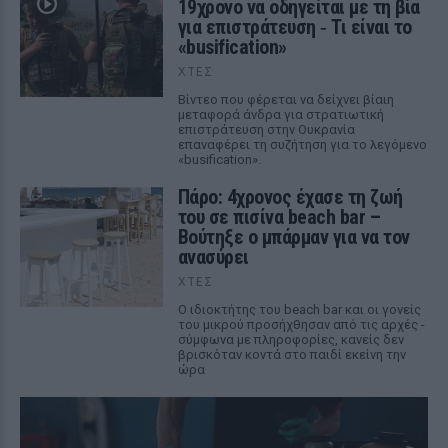
19χρονο να οδηγείται με τη βία
για επιστράτευση ‑ Τι είναι το
«busification»
ΧΤΕΣ
Βίντεο που φέρεται να δείχνει βίαιη
μεταφορά άνδρα για στρατιωτική
επιστράτευση στην Ουκρανία
επαναφέρει τη συζήτηση για το λεγόμενο
«busification».
Πάρο: 4χρονος έχασε τη ζωή
του σε πισίνα beach bar –
Βούτηξε ο μπάρμαν για να τον
ανασύρει
ΧΤΕΣ
Ο ιδιοκτήτης του beach bar και οι γονείς
του μικρού προσήχθησαν από τις αρχές -
σύμφωνα με πληροφορίες, κανείς δεν
βρισκόταν κοντά στο παιδί εκείνη την
ώρα