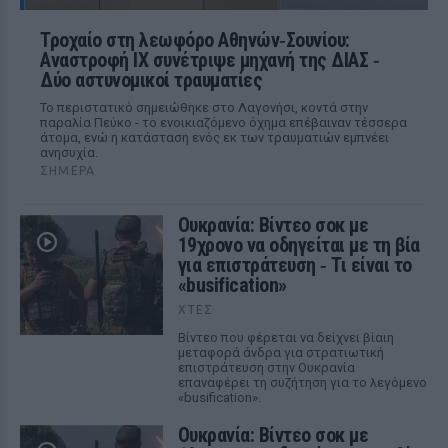
Τροχαίο στη λεωφόρο Αθηνών‑Σουνίου:
Αναστροφή ΙΧ συνέτριψε μηχανή της ΔΙΑΣ ‑
Δύο αστυνομικοί τραυματίες
Το περιστατικό σημειώθηκε στο Λαγονήσι, κοντά στην
παραλία Πεύκο - το ενοικιαζόμενο όχημα επέβαιναν τέσσερα
άτομα, ενώ η κατάσταση ενός εκ των τραυματιών εμπνέει
ανησυχία.
ΣΉΜΕΡΑ
Ουκρανία: Βίντεο σοκ με
19χρονο να οδηγείται με τη βία
για επιστράτευση ‑ Τι είναι το
«busification»
ΧΤΕΣ
Βίντεο που φέρεται να δείχνει βίαιη
μεταφορά άνδρα για στρατιωτική
επιστράτευση στην Ουκρανία
επαναφέρει τη συζήτηση για το λεγόμενο
«busification».
Ουκρανία: Βίντεο σοκ με