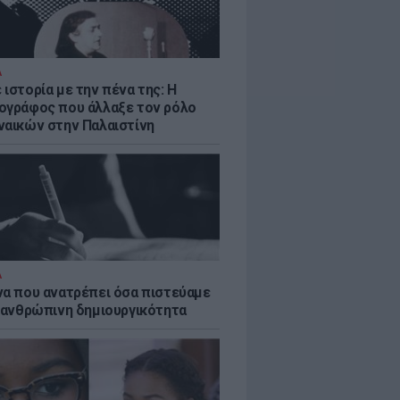
Α
ιστορία με την πένα της: Η
ογράφος που άλλαξε τον ρόλο
ναικών στην Παλαιστίνη
Α
να που ανατρέπει όσα πιστεύαμε
ν ανθρώπινη δημιουργικότητα