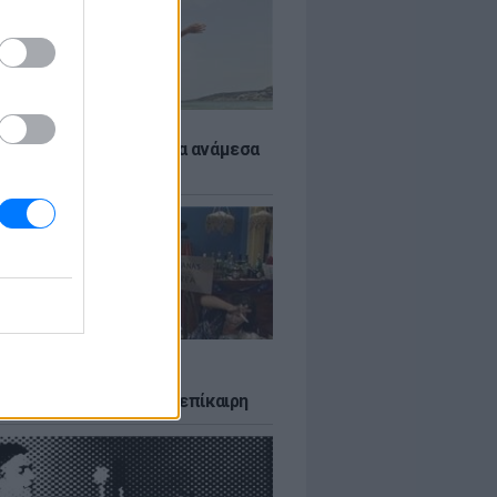
 αποφύγεις το σύγκαμα ανάμεσα
μηρούς
LTURE
δία που σατίρισε τον
υτισμό και παραμένει επίκαιρη