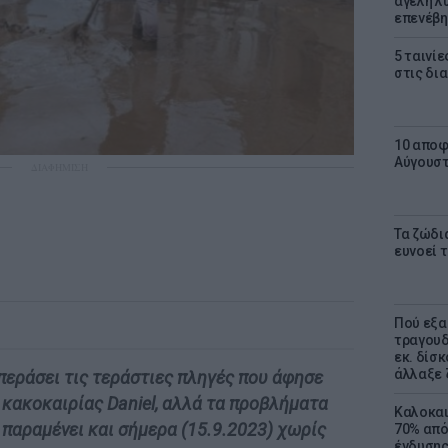
αγέλη λύ
επενέβη
5 ταινίε
στις δι
10 αποφ
Αύγουσ
ΔΙΑΦΗΜΙΣΗ
Τα ζώδια
ευνοεί 
Πού εξα
τραγουδ
εκ. δίσ
άλλαξε 
περάσει τις τεράστιες πληγές που άφησε
 κακοκαιρίας Daniel, αλλά τα προβλήματα
Καλοκαι
 παραμένει και σήμερα (15.9.2023) χωρίς
70% από
ένδυσης