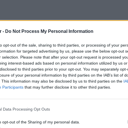
r -
Do Not Process My Personal Information
to opt-out of the sale, sharing to third parties, or processing of your per
formation for targeted advertising by us, please use the below opt-out s
r selection. Please note that after your opt-out request is processed y
eing interest-based ads based on personal information utilized by us or
disclosed to third parties prior to your opt-out. You may separately opt-
α πάντα
losure of your personal information by third parties on the IAB’s list of
. This information may also be disclosed by us to third parties on the
IA
α σπίτια τους έπαθαν μεγάλες καταστροφές
Participants
that may further disclose it to other third parties.
αιρίας Daniel προσπαθούν να σταθούν στα
ο και μέσο καταβάλλουν προσπάθειες να
ΕΥ ΖΗΝ
ς από τη λάσπη που σάρωσε τα πάντα στο
6 φρού
l Data Processing Opt Outs
εκτός 
μφανή τα προβλήματα στις επιχειρήσεις που
αιτίας της έλλειψης νερού, όσο και επειδή η
o opt-out of the Sharing of my personal data.