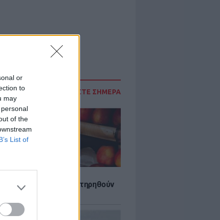
sonal or
ection to
ΔΙΑΒΑΣΤΕ ΣΗΜΕΡΑ
ou may
 personal
out of the
 downstream
B’s List of
τα που μπορουν να διατηρηθούν
ψυγείου το καλοκαίρι