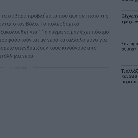
 τα σοβαρά προβλήματα που άφησε πίσω της
Ξέχνα τ
τρέχουν
ονται στον Βόλο. Το πολεοδομικό
ακολουθεί για 11η ημέρα να μην έχει πόσιμο
 τροφοδοτούνται με νερό κατάλληλο μόνο για
Σαν σήμ
φορείς υπενθυμίζουν τους κινδύνους από
ουίσκι»
ατάλληλα νερά.
ΔΙΑΦΗΜΙΣΗ
Τι αλλά
κανονισ
ισχύ απ