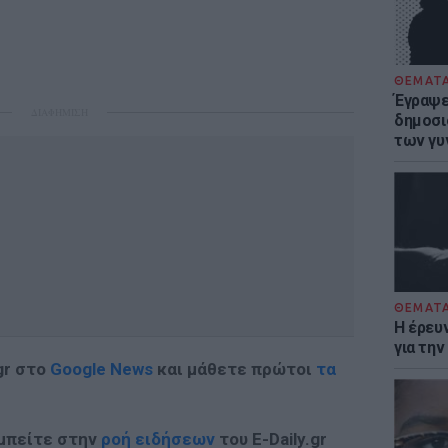
ΘΕΜΑΤ
Έγραψε 
ΔΙΑΦΗΜΙΣΗ
δημοσι
των γυ
ΘΕΜΑΤ
Η έρευ
για τη
gr στο
Google News
και μάθετε πρώτοι
τα
 μπείτε στην
ροή ειδήσεων
του E-Daily.gr