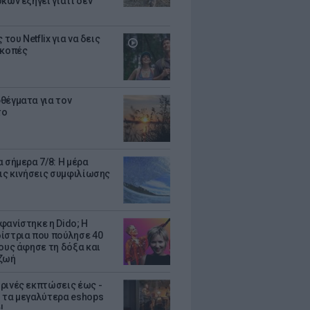
κων εξηγεί γιατί δεν
ς του Netflix για να δεις
ακοπές
θέγματα για τον
το
 σήμερα 7/8: Η μέρα
τις κινήσεις συμφιλίωσης
φανίστηκε η Dido; Η
ίστρια που πούλησε 40
κους άφησε τη δόξα και
ζωή
ρινές εκπτώσεις έως -
 τα μεγαλύτερα eshops
!