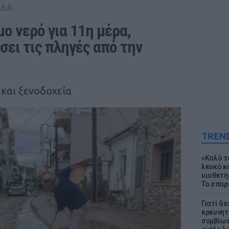
ΑΔΑ
ο νερό για 11η μέρα, 
ει τις πληγές από την 
και ξενοδοχεία
TREN
«Καλό τα
λευκό κ
υιοθετή
Το σπαρ
Γιατί δε
ερευνητ
συμβίωσ