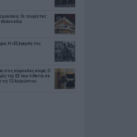
α μουσεία: Οι τουρίστες
 πλέον εδώ
ερα: Η «Εξέγερση του
ζει στις κάψουλες καφέ; Ο
μός της ΕΕ που τίθεται σε
ό τις 12 Αυγούστου