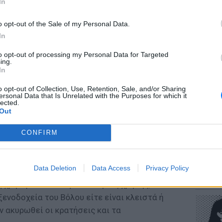
ρεψε βασικούς εξοπλισμούς.
In
 βιομηχανίες και επιχειρήσεις
o opt-out of the Sale of my Personal Data.
ιμετωπίζει ο επιχειρηματικός κόσμος του
In
ιψη καθαρού πόσιμου νερού παραμένουν εκτός
to opt-out of processing my Personal Data for Targeted
ΕΥ ΖΗΝ
ες βιομηχανίες που για την παραγωγική
ing.
Πώς να
In
ρξη και παροχή μεγάλων ποσοστήτων
στους 
τοβιομηχανίες, οι βιομηχανίες αναψυκτικών,
o opt-out of Collection, Use, Retention, Sale, and/or Sharing
ersonal Data that Is Unrelated with the Purposes for which it
 και βαριές βιομηχανίες που χρησιμοποιούν
lected.
Out
στίασης και του τουρισμού ο κλάδος έχει
CONFIRM
μιά αφού εστιατόρια, τσιπουράδικα, μπαρ,
α λειτουργήσουν από την έλλειψη καθαρού
POP CU
Data Deletion
Data Access
Privacy Policy
Η κωμω
αταφέρνουν να λειτουργήσουν
νεοπλο
 χρησιμοποιούν προϊόντα μιας χρήσης, ενώ
ξενοδοχεία του Βόλου είτε είναι κλειστά ή
ν ακυρωθεί οι κρατήσεις και τα