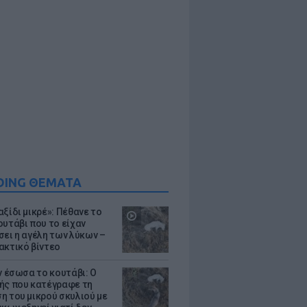
DING ΘΕΜΑΤΑ
ξίδι μικρέ»: Πέθανε το
ουτάβι που το είχαν
σει η αγέλη των λύκων –
ακτικό βίντεο
ν έσωσα το κουτάβι: Ο
ής που κατέγραφε τη
η του μικρού σκυλιού με