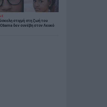
LE
δύσκολη στιγμή στη ζωή του
 Obama δεν συνέβη στον Λευκό