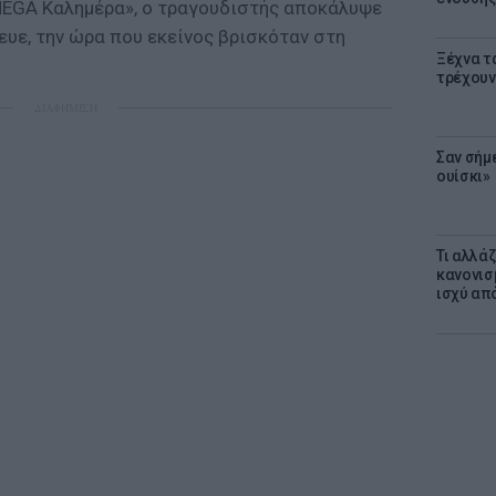
MEGA Καλημέρα», ο τραγουδιστής αποκάλυψε
ευε, την ώρα που εκείνος βρισκόταν στη
Ξέχνα τ
τρέχουν
ΔΙΑΦΗΜΙΣΗ
Σαν σήμ
ουίσκι»
Τι αλλά
κανονισ
ισχύ απ