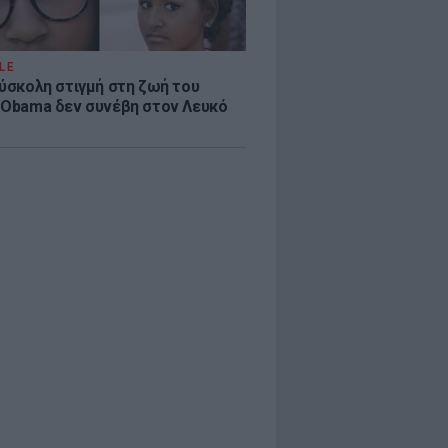
LE
δύσκολη στιγμή στη ζωή του
 Obama δεν συνέβη στον Λευκό