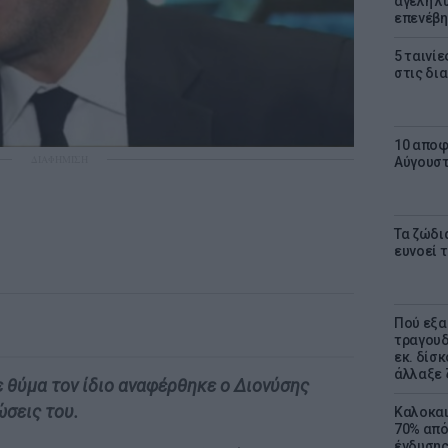
αγέλη λύ
επενέβη
5 ταινίε
στις δι
10 αποφ
ΔΙΑΦΗΜΙΣΗ
Αύγουσ
Τα ζώδια
ευνοεί 
Πού εξα
τραγουδ
εκ. δίσ
άλλαξε 
ε θύμα τον ίδιο αναφέρθηκε ο Διονύσης
ώσεις του.
Καλοκαι
70% από
ένδυσης