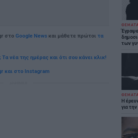
ΘΕΜΑΤ
Έγραψε 
gr στο
Google News
και μάθετε πρώτοι
τα
δημοσι
των γυ
; Τα νέα της ημέρας και ότι σου κάνει κλικ!
r και στο Instagram
ΔΙΑΦΗΜΙΣΗ
ΘΕΜΑΤ
Η έρευ
για τη