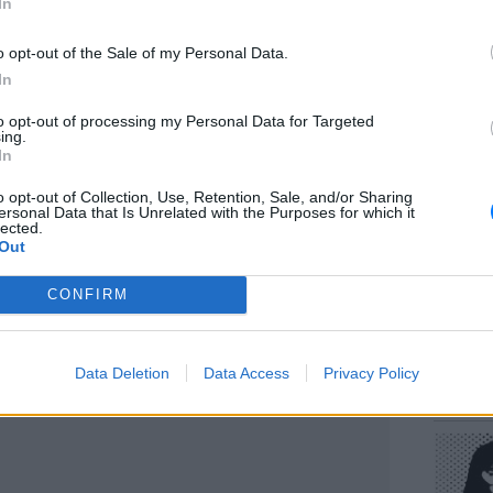
In
o opt-out of the Sale of my Personal Data.
In
to opt-out of processing my Personal Data for Targeted
ΕΥ ΖΗΝ
ing.
Πώς να
In
στους 
o opt-out of Collection, Use, Retention, Sale, and/or Sharing
ουλειές του σπιτιού, ο Διονύσης Μακρής
ersonal Data that Is Unrelated with the Purposes for which it
lected.
 είναι 2 χρόνων και το σπίτι είναι άνω
Out
 του σπιτιού, βοηθάει πολύ και η γυναίκα
CONFIRM
ΔΙΑΦΗΜΙΣΗ
POP CU
Data Deletion
Data Access
Privacy Policy
Η κωμω
νεοπλο