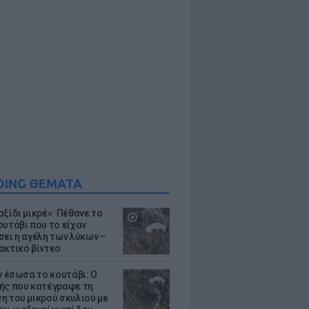
DING ΘΕΜΑΤΑ
ξίδι μικρέ»: Πέθανε το
ουτάβι που το είχαν
σει η αγέλη των λύκων –
ακτικό βίντεο
ν έσωσα το κουτάβι: Ο
ής που κατέγραφε τη
η του μικρού σκυλιού με