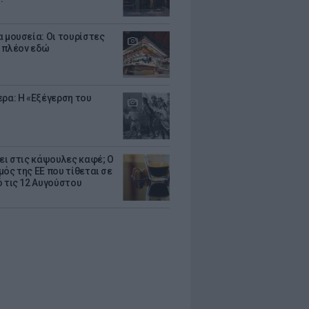
α μουσεία: Οι τουρίστες
 πλέον εδώ
ερα: Η «Εξέγερση του
ζει στις κάψουλες καφέ; Ο
μός της ΕΕ που τίθεται σε
ό τις 12 Αυγούστου