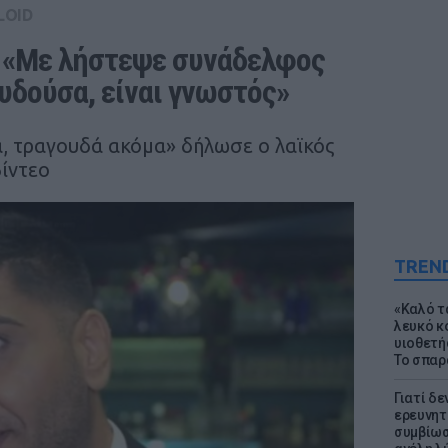
LOID
 «Με λήστεψε συνάδελφος 
υδούσα, είναι γνωστός»
α, τραγουδά ακόμα» δήλωσε ο λαϊκός
βίντεο
TREN
«Καλό τα
λευκό κ
υιοθετή
Το σπαρ
Γιατί δε
ερευνητ
συμβίωσ