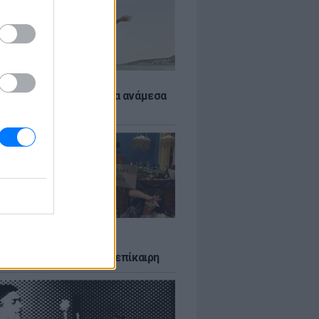
 αποφύγεις το σύγκαμα ανάμεσα
μηρούς
LTURE
δία που σατίρισε τον
υτισμό και παραμένει επίκαιρη