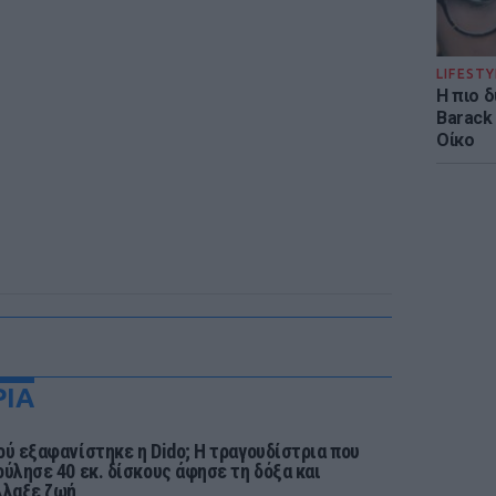
LIFESTY
Η πιο 
Barack
Οίκο
ΡΙΑ
ού εξαφανίστηκε η Dido; Η τραγουδίστρια που
ούλησε 40 εκ. δίσκους άφησε τη δόξα και
λλαξε ζωή