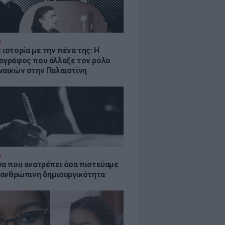
Α
ιστορία με την πένα της: Η
ογράφος που άλλαξε τον ρόλο
ναικών στην Παλαιστίνη
Α
να που ανατρέπει όσα πιστεύαμε
ν ανθρώπινη δημιουργικότητα