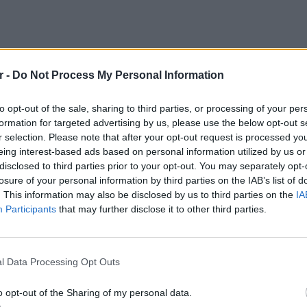
r -
Do Not Process My Personal Information
ς μου την ώρα που τραγουδούσα, μπήκε στο
 χρηαμτικό ποσό, τον είδα από τις κάμερες.
to opt-out of the sale, sharing to third parties, or processing of your per
ι γνωστό, τραγουδάει ακόμα. Εγώ δεν θα
formation for targeted advertising by us, please use the below opt-out s
r selection. Please note that after your opt-out request is processed y
συγκεκριμένα.
eing interest-based ads based on personal information utilized by us or
disclosed to third parties prior to your opt-out. You may separately opt-
losure of your personal information by third parties on the IAB’s list of
. This information may also be disclosed by us to third parties on the
IA
Participants
that may further disclose it to other third parties.
ΕΥ ΖΗΝ
6 φρού
l Data Processing Opt Outs
εκτός 
o opt-out of the Sharing of my personal data.