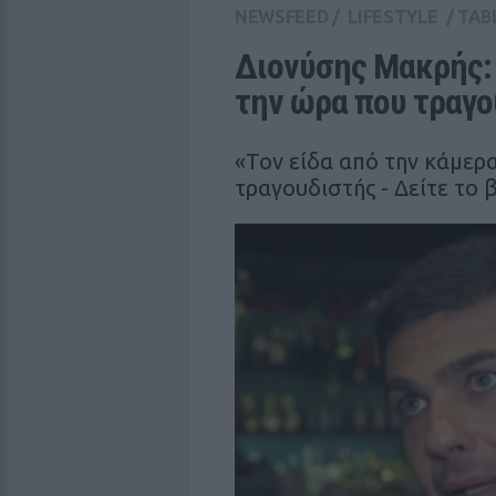
NEWSFEED
/
LIFESTYLE
/
TAB
Διονύσης Μακρής:
την ώρα που τραγο
«Τον είδα από την κάμερ
τραγουδιστής - Δείτε το 