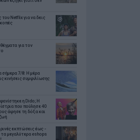
κων εξηγεί γιατί δεν
ς του Netflix για να δεις
ακοπές
θέγματα για τον
το
 σήμερα 7/8: Η μέρα
τις κινήσεις συμφιλίωσης
φανίστηκε η Dido; Η
ίστρια που πούλησε 40
κους άφησε τη δόξα και
ζωή
ρινές εκπτώσεις έως -
 τα μεγαλύτερα eshops
!