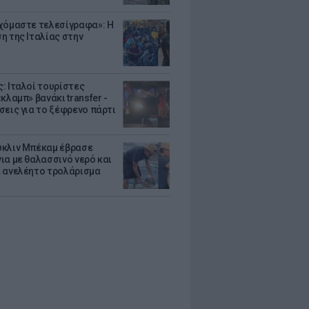
χόμαστε τελεσίγραφα»: Η
η της Ιταλίας στην
: Ιταλοί τουρίστες
κλαμπ» βανάκι transfer -
σεις για το ξέφρενο πάρτι
κλιν Μπέκαμ έβρασε
ια με θαλασσινό νερό και
 ανελέητο τρολάρισμα