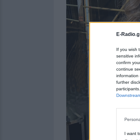
E-Radio.g
If you wish 
sensitive in
confirm you
continue se
information 
further disc
participants
Downstream 
Persona
I want t