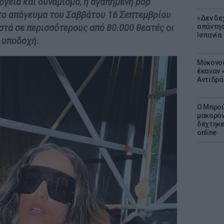
ργεια και δυναμισμό, η αγαπημένη pop
το απόγευμα του Σαββάτου 16 Σεπτεμβρίου
«Δεν δε
απάντησ
οστά σε περισσότερους από 80.000 θεατές οι
Ισπανία
 υποδοχή.
Μύκονος
έκαναν «
Αντιδρά
Ο Μπρού
μακαρόν
δέχτηκε
online