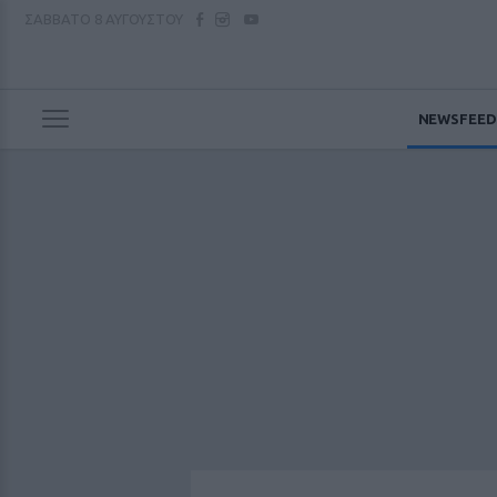
ΣΑΒΒΑΤΟ
8 ΑΥΓΟΥΣΤΟΥ
NEWSFEED