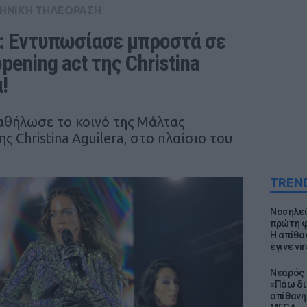
ΗΝΙΚΗ ΤΗΛΕΟΡΑΣΗ
: Εντυπωσίασε μπροστά σε 
ening act της Christina 
!
αθήλωσε το κοινό της Μάλτας
ς Christina Aguilera, στο πλαίσιο του
TREN
Νοσηλεύ
πρώτη φ
Η απίθα
έγινε vir
Νεαρός 
«Πάω δι
απίθανη