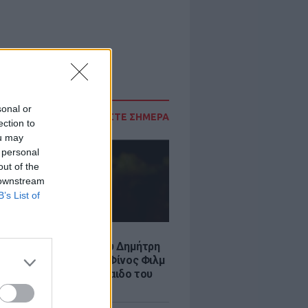
sonal or
ΔΙΑΒΑΣΤΕ ΣΗΜΕΡΑ
ection to
ou may
 personal
out of the
 downstream
B’s List of
LE
νια από τον θάνατο του Δημήτρη
χαήλ: Η ανάρτηση της Φίνος Φιλμ
 «γοητευτικό λεβεντόπαιδο του
κού σινεμά»