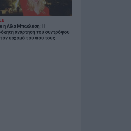
LE
ε η Λίλα Μπακλέση: Η
όκητη ανάρτηση του συντρόφου
 τον ερχομό του γιου τους