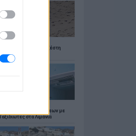
Σ
 Πού θα «χτυπήσει» η ζέστη
Σ
τος: Ρεκόρ Αναχωρήσεων με
Ταξιδιώτες στα Λιμάνια