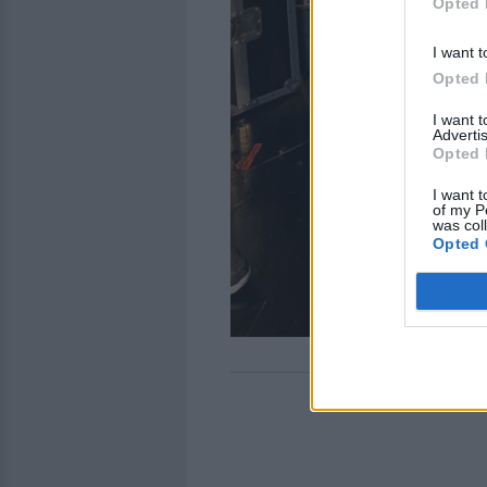
Opted 
I want t
Opted 
I want 
Advertis
Opted 
I want t
of my P
was col
Opted 