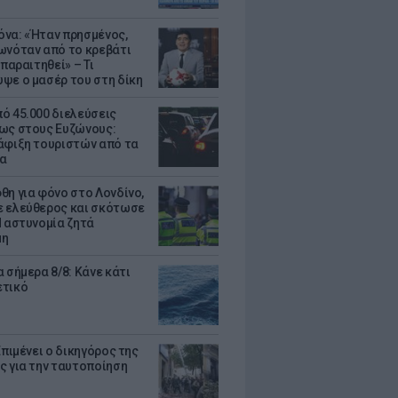
να: «Ήταν πρησμένος,
ωνόταν από το κρεβάτι
 παραιτηθεί» – Τι
ψε ο μασέρ του στη δίκη
ό 45.000 διελεύσεις
ως στους Ευζώνους:
άφιξη τουριστών από τα
α
θη για φόνο στο Λονδίνο,
 ελεύθερος και σκότωσε
Η αστυνομία ζητά
μη
 σήμερα 8/8: Κάνε κάτι
ετικό
Επιμένει ο δικηγόρος της
ς για την ταυτοποίηση