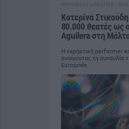
NEWSFEED
/
LIFESTYLE
/
ΕΛΛ
Κατερίνα Στικούδη
80.000 θεατές ως op
Aguilera στη Μάλτα
Η εκρηκτική performer κ
ανοίγοντας τη συναυλία τη
Europride