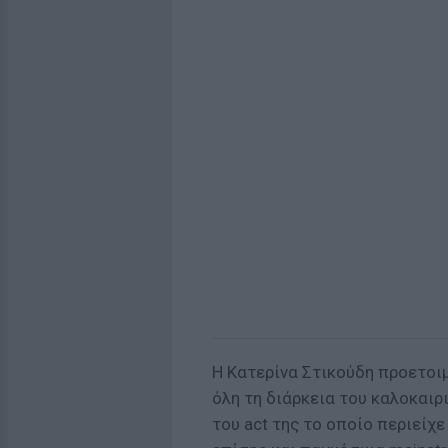
Η Κατερίνα Στικούδη προετοιμ
όλη τη διάρκεια του καλοκαι
του act της το οποίο περιείχ