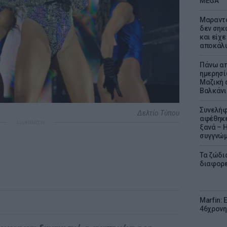
MEGA
Μαραντό
δεν σηκ
και είχε
αποκάλυ
Πάνω απ
ημερησί
Μαζική 
Βαλκάνι
Συνελήφ
Δελτίο Τύπου
αφέθηκε
ΔΙΑΦΗΜΙΣΗ
ξανά – 
συγγνώ
Τα ζώδια
διαφορ
Marfin: 
46χρονη