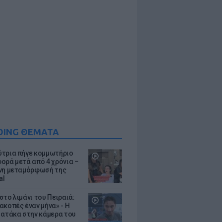
DING ΘΕΜΑΤΑ
τρια πήγε κομμωτήριο
ορά μετά από 4 χρόνια –
νη μεταμόρφωσή της
al
στο λιμάνι του Πειραιά:
ακοπές έναν μήνα» - Η
 ατάκα στην κάμερα του