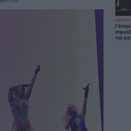
eam hits.
LIFESTY
Γέννησ
απροσδ
της για