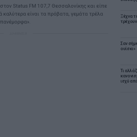
στον Status FM 107,7 Θεσσαλονίκης και είπε
λά καλύτερα είναι τα πρόβατα, γεμάτα τρέλα
Ξέχνα τ
 πανέμορφα».
τρέχουν
ΔΙΑΦΗΜΙΣΗ
Σαν σήμ
ουίσκι»
Τι αλλά
κανονισ
ισχύ απ