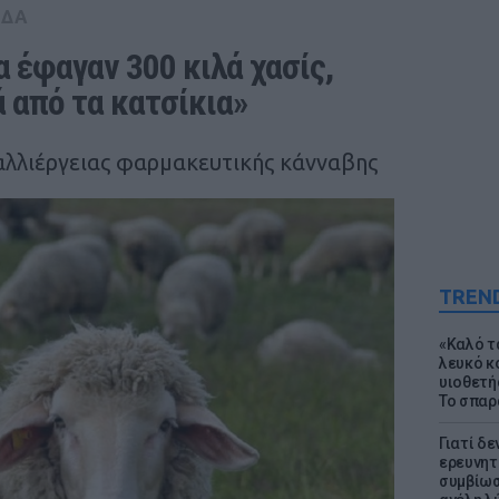
ΑΔΑ
 έφαγαν 300 κιλά χασίς, 
 από τα κατσίκια»
 καλλιέργειας φαρμακευτικής κάνναβης
TREN
«Καλό τα
λευκό κ
υιοθετή
Το σπαρ
Γιατί δε
ερευνητ
συμβίωσ