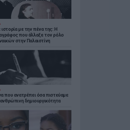
Α
ιστορία με την πένα της: Η
ογράφος που άλλαξε τον ρόλο
ναικών στην Παλαιστίνη
Α
να που ανατρέπει όσα πιστεύαμε
ν ανθρώπινη δημιουργικότητα