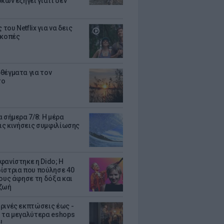
κων εξηγεί γιατί δεν
ς του Netflix για να δεις
ακοπές
θέγματα για τον
το
 σήμερα 7/8: Η μέρα
τις κινήσεις συμφιλίωσης
φανίστηκε η Dido; Η
ίστρια που πούλησε 40
κους άφησε τη δόξα και
ζωή
ρινές εκπτώσεις έως -
 τα μεγαλύτερα eshops
!