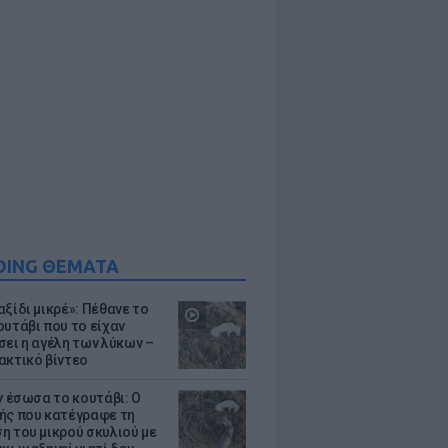
DING ΘΕΜΑΤΑ
ξίδι μικρέ»: Πέθανε το
ουτάβι που το είχαν
σει η αγέλη των λύκων –
ακτικό βίντεο
ν έσωσα το κουτάβι: Ο
ής που κατέγραφε τη
η του μικρού σκυλιού με