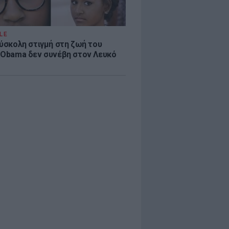
LE
δύσκολη στιγμή στη ζωή του
 Obama δεν συνέβη στον Λευκό