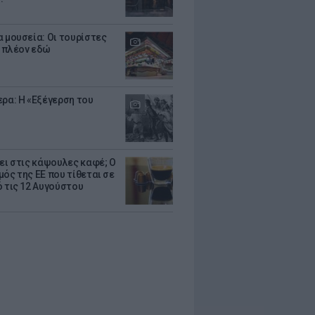
α μουσεία: Οι τουρίστες
 πλέον εδώ
ερα: Η «Εξέγερση του
ζει στις κάψουλες καφέ; Ο
μός της ΕΕ που τίθεται σε
ό τις 12 Αυγούστου