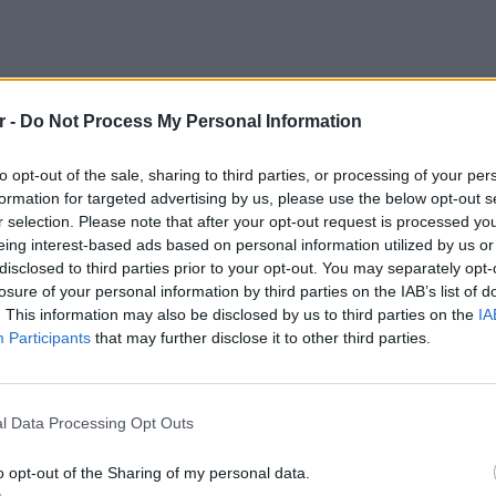
r -
Do Not Process My Personal Information
α θερμοκηπιακής κάνναβης στην
to opt-out of the sale, sharing to third parties, or processing of your per
αμε το 80% της παραγωγής μας από τις
formation for targeted advertising by us, please use the below opt-out s
παθούσαμε να σώσουμε ό,τι μπορούσαμε,
r selection. Please note that after your opt-out request is processed y
ερμοκήπιο πρόβατα και κατσίκια να βόσκουν
eing interest-based ads based on personal information utilized by us or
ην ιστοσελίδα 1077statusfm.gr.
disclosed to third parties prior to your opt-out. You may separately opt-
losure of your personal information by third parties on the IAB’s list of
. This information may also be disclosed by us to third parties on the
IA
 να φάνε γιατί όλη η υπόλοιπη τροφή τους
Participants
that may further disclose it to other third parties.
λύ η κάνναβη και η φούντα και η πρασινάδα.
 πρόβλημα ήταν πώς θα τα κυνηγήσουμε για
ΕΥ ΖΗΝ
α, γιατί δεν έφευγαν με τίποτα. Τα πρόβατα
6 φρού
l Data Processing Opt Outs
ίκια και αυτό δεν γίνεται ποτέ. Λογικό αφού
εκτός 
ρόσθεσε στη συνέχεια.
o opt-out of the Sharing of my personal data.