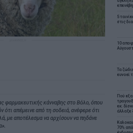
αγέλη λύ
επενέβη
5 ταινίε
στις δι
ΔΙΑΦΗΜΙΣΗ
10 αποφ
Αύγουσ
Τα ζώδια
ευνοεί 
Πού εξα
τραγουδ
ας φαρμακευτικής κάνναβης στο Βόλο, όπου
εκ. δίσ
 ότι απέμεινε από τη σοδειά, ανέφερε ότι
άλλαξε 
ά, με αποτέλεσμα να αρχίσουν να πηδάνε
Καλοκαι
α».
70% από
ένδυσης