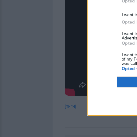
Opted 
I want t
Opted 
I want 
Advertis
Opted 
I want t
of my P
was col
Opted 
[ΠΗΓΗ]