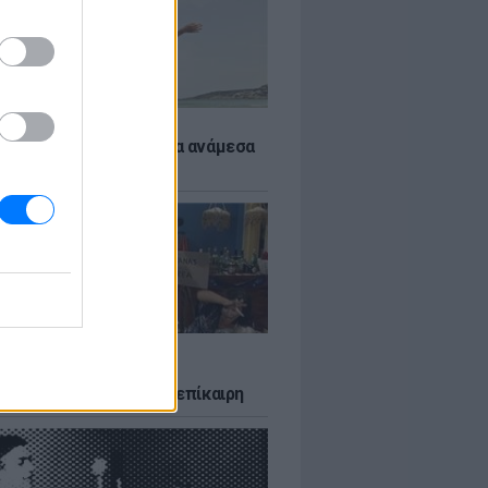
 αποφύγεις το σύγκαμα ανάμεσα
μηρούς
LTURE
δία που σατίρισε τον
υτισμό και παραμένει επίκαιρη