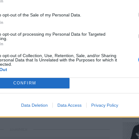
In
o opt-out of the Sale of my Personal Data.
In
to opt-out of processing my Personal Data for Targeted
ΕΥ ΖΗΝ
ing.
Πώς να
In
στους 
o opt-out of Collection, Use, Retention, Sale, and/or Sharing
ersonal Data that Is Unrelated with the Purposes for which it
lected.
Out
CONFIRM
POP CU
Data Deletion
Data Access
Privacy Policy
Η κωμω
νεοπλο
ΔΙΑΦΗΜΙΣΗ