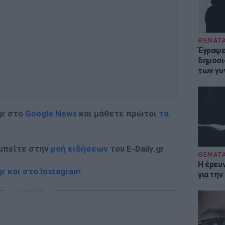
ΘΕΜΑΤ
Έγραψε 
δημοσι
των γυ
gr στο
Google News
και μάθετε πρώτοι
τα
 μπείτε στην
ροή ειδήσεων
του E-Daily.gr
ΘΕΜΑΤ
Η έρευ
r και στο Instagram
για τη
ΔΙΑΦΗΜΙΣΗ