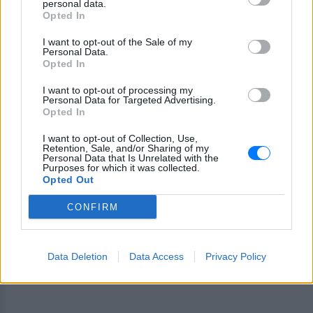
personal data.
Opted In
Ακολουθήστε το E-Radio.gr στο
Google News
I want to opt-out of the Sale of my
και μάθετε πρώτοι
τα πιο hot νέα
.
Personal Data.
Opted In
Εσύ μπήκες στο E-Daily.gr; Τα νέα της ημέρας
I want to opt-out of processing my
και ότι σου κάνει κλικ!
Personal Data for Targeted Advertising.
Opted In
Ακολουθήστε το E-Radio.gr και στο Instagram
I want to opt-out of Collection, Use,
Retention, Sale, and/or Sharing of my
ΔΙΑΦΗΜΙΣΗ
Personal Data that Is Unrelated with the
Purposes for which it was collected.
Opted Out
CONFIRM
Data Deletion
Data Access
Privacy Policy