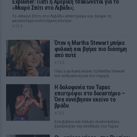
Explainer: Γιατί η Αμερική τσακώνεται για το
«Μικρό Σπίτι στο Λιβάδι»;
Το «Μικρό Σπίτι στο Λιβάδι» επέστρεψε και άναψε τη
μεγαλύτερη πολιτισμική κόντρα
ΧΤΕΣ
Όταν η Martha Stewart μπήκε
φυλακή και βγήκε πιο διάσημη
από ποτέ
ΧΤΕΣ
Πώς η φυλακή έκανε τη Martha Stewart
πιο ανθρώπινη και πιο ισχυρή
Η δολοφονία του Tupac
επιστρέφει στο δικαστήριο –
Όσα συνέβησαν εκείνο το
βράδυ
ΧΤΕΣ
Ένα βιβλίο και παλιές συνεντεύξεις
ξανάνοιξαν την υπόθεση του Tupac