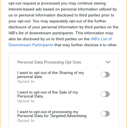
opt-out request is processed you may continue seeing
interest-based ads based on personal information utilized by
us or personal information disclosed to third parties prior to
your opt-out. You may separately opt-out of the further
disclosure of your personal information by third parties on the
IAB’s list of downstream participants. This information may
also be disclosed by us to third parties on the
IAB’s List of
Downstream Participants
that may further disclose it to other
third parties.
Personal Data Processing Opt Outs
I want to opt-out of the Sharing of my
personal data.
ΔΕΙΤΕ ΕΠΙΣΗΣ
Opted In
I want to opt-out of the Sale of my
ΣΤΗΝ ΙΔΙΑ ΚΑΤΗΓΟΡΙΑ
Personal Data.
Opted In
Ο Τραμπ έτρεξε πίσω από
I want to opt-out of processing my
μικρό αγόρι σε σκηνή στο Λας
Personal Data for Targeted Advertising.
Βέγκας: «Φοβήθηκα ότι θα
Opted In
έπεφτε όπως ο Μπάιντεν»,