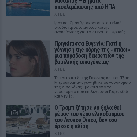
ναυτιλίας – Βήματα
αποκλιμάκωσης από ΗΠΑ
ΧΤΕΣ
Ιράν και Ομάν βρίσκονται στο τελικό
στάδιο προετοιμασίας κοινής
ανακοίνωσης για τα Στενά του Ορμούζ
Πριγκίπισσα Ευγενία: Γιατί η
γέννηση της κόρης της «σπάει»
μια παράδοση δεκαετιών της
βασιλικής οικογένειας
ΧΤΕΣ
Το τρίτο παιδί της Ευγενίας και του Τζακ
Μπρούκσμπανκ γεννήθηκε σε νοσοκομείο
της Λισαβόνας - μακριά από το
νοσοκομείο που επιλέγουν οι Γιορκ εδώ
και γενιές.
Ο Τραμπ ζήτησε να ξηλωθεί
μέρος του νέου ελικοδρομίου
του Λευκού Οίκου, δεν του
άρεσε η κλίση
ΧΤΕΣ