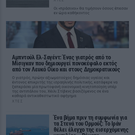
Οι «πράσινοι« θα τιμήσουν όσους έπεσαν
εν ώρα καθήκοντος
Αμπντούλ Ελ‑Σαγέντ: Ένας γιατρός από το
Μίσιγκαν που δημιουργεί πονοκέφαλο εκτός
από τον Λευκό Οίκο και στους Δημοκρατικούς
Ο γιατρός, πρώην αξιωματούχος δημόσιας υγείας και
έντονος επικριτής της ισραηλινής πολιτικής, κατάφερε να
ξεπεράσει μία πρωτοφανή οικονομική κινητοποίηση υπέρ
της αντιπάλου του, Χέιλι Στίβενς βασιζόμενος σε ένα
καθαρά αντικαθεστωτικό αφήγημα
ΧΤΕΣ
Ένα βήμα πριν τη συμφωνία για
τα Στενά του Ορμούζ: Το Ιράν
θέλει έλεγχο της εισερχόμενης