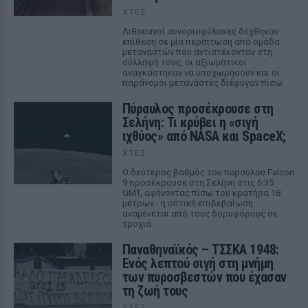
ΧΤΕΣ
Λιθουανοί συνοριοφύλακες δέχθηκαν
επίθεση σε μία περίπτωση από ομάδα
μεταναστών που αντιστέκονταν στη
σύλληψή τους, οι αξιωματικοί
αναγκάστηκαν να υποχωρήσουν και οι
παράνομοι μετανάστες διέφυγαν πίσω
Πύραυλος προσέκρουσε στη
Σελήνη: Τι κρύβει η «σιγή
ιχθύος» από NASA και SpaceX;
ΧΤΕΣ
Ο δεύτερος βαθμός του πυραύλου Falcon
9 προσέκρουσε στη Σελήνη στις 6:35
GMT, αφήνοντας πίσω του κρατήρα 18
μέτρων - η οπτική επιβεβαίωση
αναμένεται από τους δορυφόρους σε
τροχιά
Παναθηναϊκός – ΤΣΣΚΑ 1948:
Ενός λεπτού σιγή στη μνήμη
των πυροσβεστών που έχασαν
τη ζωή τους
ΧΤΕΣ