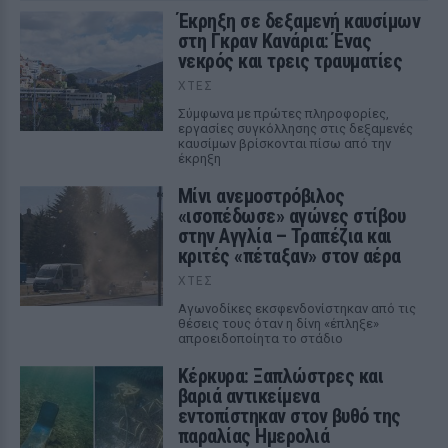
Έκρηξη σε δεξαμενή καυσίμων
στη Γκραν Κανάρια: Ένας
νεκρός και τρεις τραυματίες
ΧΤΕΣ
Σύμφωνα με πρώτες πληροφορίες,
εργασίες συγκόλλησης στις δεξαμενές
καυσίμων βρίσκονται πίσω από την
έκρηξη
Μίνι ανεμοστρόβιλος
«ισοπέδωσε» αγώνες στίβου
στην Αγγλία – Τραπέζια και
κριτές «πέταξαν» στον αέρα
ΧΤΕΣ
Αγωνοδίκες εκσφενδονίστηκαν από τις
θέσεις τους όταν η δίνη «έπληξε»
απροειδοποίητα το στάδιο
Κέρκυρα: Ξαπλώστρες και
βαριά αντικείμενα
εντοπίστηκαν στον βυθό της
παραλίας Ημερολιά