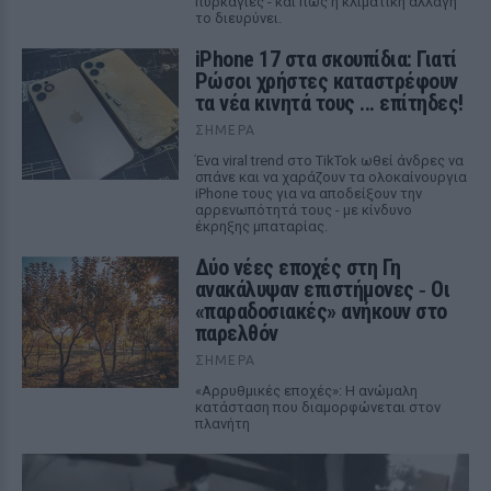
πυρκαγιές - και πώς η κλιματική αλλαγή
το διευρύνει.
iPhone 17 στα σκουπίδια: Γιατί
Ρώσοι χρήστες καταστρέφουν
τα νέα κινητά τους ... επίτηδες!
ΣΉΜΕΡΑ
Ένα viral trend στο TikTok ωθεί άνδρες να
σπάνε και να χαράζουν τα ολοκαίνουργια
iPhone τους για να αποδείξουν την
αρρενωπότητά τους - με κίνδυνο
έκρηξης μπαταρίας.
Δύο νέες εποχές στη Γη
ανακάλυψαν επιστήμονες ‑ Oι
«παραδοσιακές» ανήκουν στο
παρελθόν
ΣΉΜΕΡΑ
«Αρρυθμικές εποχές»: Η ανώμαλη
κατάσταση που διαμορφώνεται στον
πλανήτη