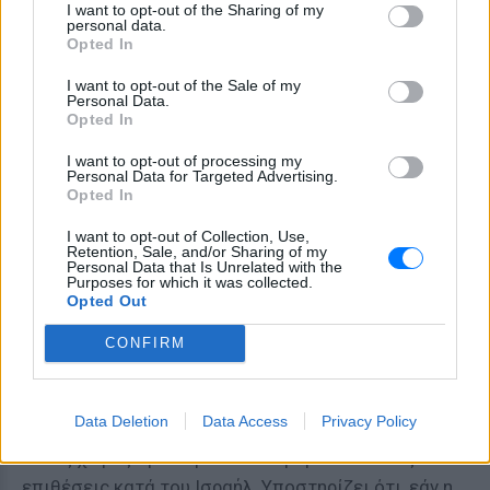
Γουέστ, εξηγώντας ότι αυτό θα ήταν ένα μέσο για
I want to opt-out of the Sharing of my
personal data.
τον Πούτιν να μείνει μακριά από τις εχθροπραξίες.
Opted In
Ο ίδιος πιστεύει ότι για τον Πούτιν, ο πόλεμος
I want to opt-out of the Sale of my
Personal Data.
Ισραήλ-Χαμάς είναι «φανταστικός» «επειδή έχει
Opted In
στρέψει τον ενδιαφέρον της παγκόσμιας
I want to opt-out of processing my
κοινότητας μακριά από τις εχθροπραξίες Ρωσίας -
Personal Data for Targeted Advertising.
Ουκρανίας». «Οπότε όσο περισσότερο η κοινή
Opted In
γνώμη ασχολείται με τον πόλεμο Ισραήλ- Χαμάς,
I want to opt-out of Collection, Use,
τόσο πιο ευτυχισμένος θα είναι ο Ρώσος
Retention, Sale, and/or Sharing of my
Personal Data that Is Unrelated with the
πρόεδρος», εξηγεί ο Λόρδος Γουέστ.
Purposes for which it was collected.
Opted Out
Πόλεμος με το Ιράν
CONFIRM
Για τον Βρετανό ναύαρχο εν αποστρατεία, το Ιράν θα
μπορούσε «να προσπαθήσει να χρησιμοποιήσει την
Data Deletion
Data Access
Privacy Policy
ικανότητά του «εμπνέοντας» την τρομοκρατία σε
άλλες χώρες προκειμένου να προβούν σε νέες
επιθέσεις κατά του Ισραήλ. Υποστηρίζει ότι, εάν η