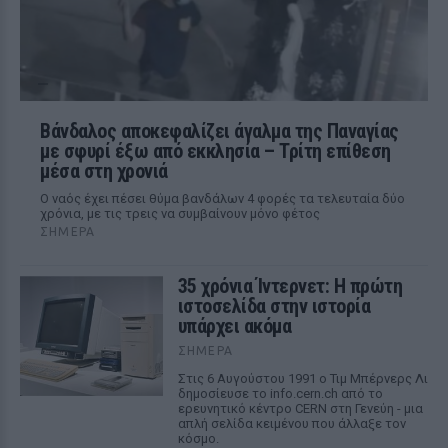
Βάνδαλος αποκεφαλίζει άγαλμα της Παναγίας
με σφυρί έξω από εκκλησία – Τρίτη επίθεση
μέσα στη χρονιά
Ο ναός έχει πέσει θύμα βανδάλων 4 φορές τα τελευταία δύο
χρόνια, με τις τρεις να συμβαίνουν μόνο φέτος
ΣΉΜΕΡΑ
35 χρόνια Ίντερνετ: Η πρώτη
ιστοσελίδα στην ιστορία
υπάρχει ακόμα
ΣΉΜΕΡΑ
Στις 6 Αυγούστου 1991 ο Τιμ Μπέρνερς Λι
δημοσίευσε το info.cern.ch από το
ερευνητικό κέντρο CERN στη Γενεύη - μια
απλή σελίδα κειμένου που άλλαξε τον
κόσμο.