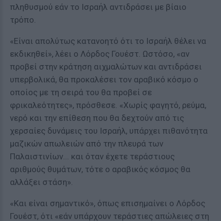
πληθυσμού εάν το Ισραήλ αντιδράσει με βίαιο
τρόπο.
«Είναι απολύτως κατανοητό ότι το Ισραήλ θέλει να
εκδικηθεί», λέει ο Λόρδος Γουέστ. Ωστόσο, «αν
προβεί στην κράτηση αιχμαλώτων και αντιδράσει
υπερβολικά, θα προκαλέσει τον αραβικό κόσμο ο
οποίος με τη σειρά του θα προβεί σε
φρικαλεότητες», πρόσθεσε. «Χωρίς φαγητό, ρεύμα,
νερό και την επίθεση που θα δεχτούν από τις
χερσαίες δυνάμεις του Ισραήλ, υπάρχει πιθανότητα
μαζικών απωλειών από την πλευρά των
Παλαιστινίων... και όταν έχετε τεράστιους
αριθμούς θυμάτων, τότε ο αραβικός κόσμος θα
αλλάξει στάση».
«Και είναι σημαντικό», όπως επισημαίνει ο Λόρδος
Γουέστ, ότι «εάν υπάρχουν τεράστιες απώλειες στη