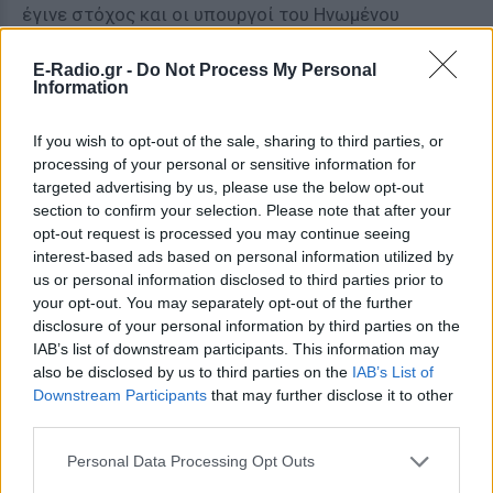
έγινε στόχος και οι υπουργοί του Ηνωμένου
Βασιλείου εκφράζουν φόβους ο πόλεμος μεταξύ
E-Radio.gr -
Do Not Process My Personal
Ισραήλ-Χαμάς θα μπορούσε να επηρεάσει το
Information
εύθραυστο έθνος ανά πάσα στιγμή.
If you wish to opt-out of the sale, sharing to third parties, or
Συμμαχία Ρωσίας - Συρίας έναντι του
processing of your personal or sensitive information for
Ισραήλ
targeted advertising by us, please use the below opt-out
section to confirm your selection. Please note that after your
Με την πιθανότητα να καταρρεύσει η κυβέρνηση του
opt-out request is processed you may continue seeing
Λιβάνου, το τρίτο βήμα προς τη Fauda (το χάος) θα
interest-based ads based on personal information utilized by
μπορούσε να είναι η εμπλοκή στον πόλεμο της
us or personal information disclosed to third parties prior to
your opt-out. You may separately opt-out of the further
Συρίας, χώρας συμμάχου της Ρωσίας.
disclosure of your personal information by third parties on the
IAB’s list of downstream participants. This information may
«Ο πρόεδρος της Συρίας, Μπασάρ αλ Άσαντ θα ήταν
also be disclosed by us to third parties on the
IAB’s List of
πολύ ανόητος, αλλά μπορεί να αισθάνεται ότι θα
Downstream Participants
that may further disclose it to other
έπρεπε με κάποιο τρόπο να εμπλακεί στις
third parties.
εχθροπραξίες...Το πρόβλημα είναι όμως ότι ο Άσαντ
Personal Data Processing Opt Outs
υποστηρίζεται από τη Ρωσία», πρόσθεσε ο λόρδος