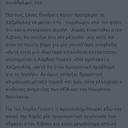
συνάδελφοί του.
Πάντως, ξένες δυνάμεις έχουν προτρέψει τη
Χεζμπολάχ να μείνει στο... περιθώριο υπό τον φόβο
ότι εάν η σύγκρουση Ισραήλ - Χαμάς επεκταθεί στον
Λίβανο, θα ανοίξει ένα νέο μέτωπο - και αυτό θα
ήταν το πρώτο βήμα για μία γενικότερη ανάφλεξη.
«Αυτή είναι μια ιδιαίτερα επικίνδυνη κατάσταση»,
επισημαίνει ο Λόρδος Γουέστ. «Εάν εμπλακεί η
Χεζμπολάχ, «αυτό θα ήταν πραγματικό πρόβλημα
για το Ισραήλ». Αν όμως υπάρξει δραματική
κλιμάκωση μεταξύ Ισραήλ και Ιράν, τότε ελλοχεύει ο
κίνδυνος ανάμειξης των ΗΠΑ και του Ηνωμένου
Βασιλείου.
Για τον Λόρδο Γουέστ, η Ιερουσαλήμ θεωρεί εδώ και
καιρό την Χαμάς μία τρομοκρατική οργάνωση που
εδρεύει στον Λίβανο και είναι μεγαλύτερη απειλή