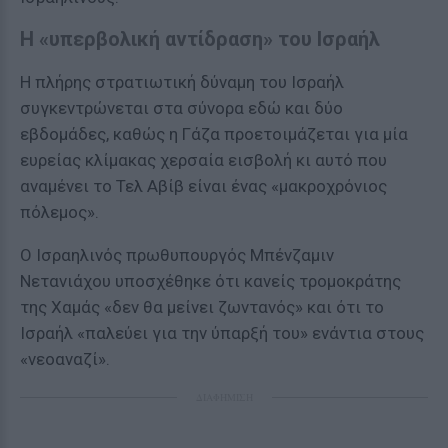
Η «υπερβολική αντίδραση» του Ισραήλ
Η πλήρης στρατιωτική δύναμη του Ισραήλ
συγκεντρώνεται στα σύνορα εδώ και δύο
εβδομάδες, καθώς η Γάζα προετοιμάζεται για μία
ευρείας κλίμακας χερσαία εισβολή κι αυτό που
αναμένει το Τελ Αβίβ είναι ένας «μακροχρόνιος
πόλεμος».
Ο Ισραηλινός πρωθυπουργός Μπένζαμιν
Νετανιάχου υποσχέθηκε ότι κανείς τρομοκράτης
της Χαμάς «δεν θα μείνει ζωντανός» και ότι το
Ισραήλ «παλεύει για την ύπαρξή του» ενάντια στους
«νεοαναζί».
ΔΙΑΦΗΜΙΣΗ