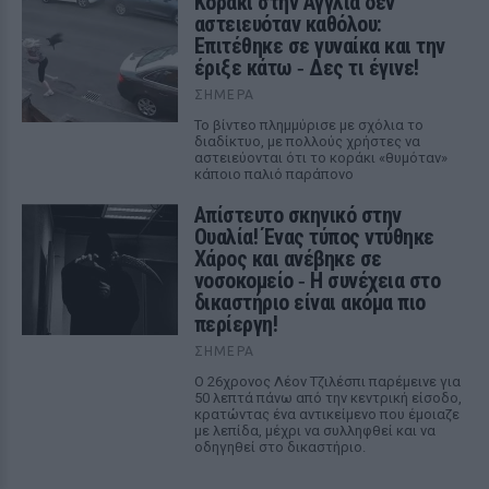
Kοράκι στην Αγγλία δεν
αστειευόταν καθόλου:
Επιτέθηκε σε γυναίκα και την
έριξε κάτω ‑ Δες τι έγινε!
ΣΉΜΕΡΑ
Το βίντεο πλημμύρισε με σχόλια το
διαδίκτυο, με πολλούς χρήστες να
αστειεύονται ότι το κοράκι «θυμόταν»
κάποιο παλιό παράπονο
Απίστευτο σκηνικό στην
Ουαλία! Ένας τύπος ντύθηκε
Χάρος και ανέβηκε σε
νοσοκομείο ‑ H συνέχεια στο
δικαστήριο είναι ακόμα πιο
περίεργη!
ΣΉΜΕΡΑ
Ο 26χρονος Λέον Τζιλέσπι παρέμεινε για
50 λεπτά πάνω από την κεντρική είσοδο,
κρατώντας ένα αντικείμενο που έμοιαζε
με λεπίδα, μέχρι να συλληφθεί και να
οδηγηθεί στο δικαστήριο.