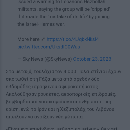
issued a warning to Lebanon's Hεzbollah
militants, saying the group will be 'crippled'
if it made the 'mistake of its life' by joining
the Israel-Hamas war.
More here 🔗
https://t.co/4JqbkNksl4
pic.twitter.com/UksdlC0Wus
— Sky News (@SkyNews)
October 23, 2023
Στο μεταξύ, τουλάχιστον 4.000 Παλαιστίνιοι έχουν
σκοτωθεί στη Γάζα μετά από σχεδόν δύο
εβδομάδες ισραηλινού σφυροκοπήματος.
Ακολούθησαν ρουκέτες, αεροπορικές επιδρομές,
βομβαρδισμοί νοσοκομείων και ανθρωπιστική
κρίση, ενώ το Ιράν και η Χεζμπολάχ του Λιβάνου
απειλούν να ανοίξουν νέα μέτωπα.
«Είναι ένα επικίνδυνο, μεθυστικό μείγμα», θεωρεί