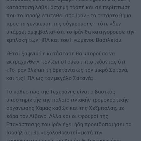
κατάσταση λάβει άσχημη τροπή και σε περίπτωση
που το Ισραήλ επιτεθεί στο Ιράν - το τέταρτο βήμα
προς τη γενίκευση της σύγκρουσης - τότε «δεν
υπάρχει αμφιβολία» ότι το Ιράν θα κατηγορούσε την
εμπλοκή των ΗΠΑ και του Ηνωμένου Βασιλείου.
«Έτσι ξαφνικά η κατάσταση θα μπορούσε να
εκτραχυνθεί», τονίζει ο Γουέστ, πιστεύοντας ότι
«Το Ιράν βλέπει τη Βρετανία ως τον μικρό Σατανά,
και τις ΗΠΑ ως τον μεγάλο Σατανά».
Το καθεστώς της Τεχεράνης είναι ο βασικός
υποστηρικτής της παλαιστινιακής τρομοκρατικής
οργάνωσης Χαμάς καθώς και της Χεζμπολάχ, με
έδρα τον Λίβανο. Αλλά και οι Φρουροί της
Επανάστασης του Ιράν έχει ήδη προειδοποιήσει το
Ισραήλ ότι θα «εξολοθρευτεί» μετά την
τρομοκρατική οργή της Χαμάς. Η Τεχεράνη έχει