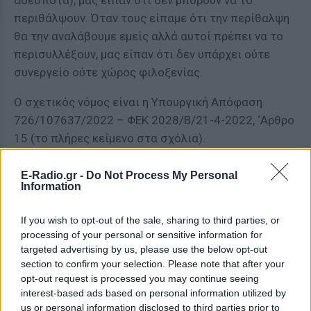
αδέσποτα), μας είπαν ότι δεν μπορουν να το
περιθάλψουν. Όταν τους είπαμε ότι την περίθαλψη
θα την αναλάβουμε εμείς αλλά αυτοί πρέπει να το
περισυλλέξουν, μας είπαν ότι δεν υπάρχει ούτε
συνεργείο ούτε χώρος φιλοξενίας.
Ο σχετικός νόμος είναι η Υπουργική Απόφαση
726/107637/2022 – ΦΕΚ 2028/B/21-4-2022, ‘Αρθρο
15 (το πλήρες κείμενο στα σχόλια).
Επί 1.5 ΧΡΟΝΟ η Περιφέρεια Βορείου Αιγαίου
E-Radio.gr -
Do Not Process My Personal
συνεχίζει και παρανομεί! Εδώ και ΔΥΟ μήνες η
Information
ΚΙΒΩΤΟΣ Μυτιλήνης έχει καταθέσει μηνυτήρια
If you wish to opt-out of the sale, sharing to third parties, or
αναφορά στην Εισαγγελία Μυτιλήνης! ΠΟΣΑ ΑΛΟΓΑ
processing of your personal or sensitive information for
ΠΡΕΠΕΙ ΝΑ ΠΕΘΑΝΟΥΝ για να συγκινηθούν οι
targeted advertising by us, please use the below opt-out
αρμόδιοι και να εφαρμοστούν οι νόμοι σε αυτο το
section to confirm your selection. Please note that after your
νησί!;!;!»
opt-out request is processed you may continue seeing
interest-based ads based on personal information utilized by
ΔΙΑΦΗΜΙΣΗ
us or personal information disclosed to third parties prior to