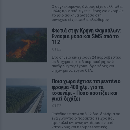
Ο συγκεκριμένος άνδρας είχε συλληφθεί
μόλις πριν από λίγες ημέρες για ακριβώς
το ίδιο αδίκημα ωστόσο στη
συνέχεια είχε αφεθεί ελεύθερος
Φωτιά στην Κρήνη Φαρσάλων:
Εναέρια μέσα και SMS από το
112
ΧΤΕΣ
Στο σημείο επιχειρούν 24 πυροσβέστες
με 8 οχήματα και 3 αεροσκάφη, ενώ
συνδρομή παρέχουν υδροφόρες και
μηχανήματα έργου ΟΤΑ.
Ποια χώρα έχτισε τσιμεντένιο
φράγμα 400 χλμ. για τα
τσουνάμι ‑ Πόσο κοστίζει και
γιατί διχάζει
ΧΤΕΣ
Επένδυσε πάνω από 12 δισ. δολάρια σε
ένα γιγαντιαίο παράκτιο τείχος που
προκαλεί έντονες αντιδράσεις από
κατοίκους και περιβαλλοντικές