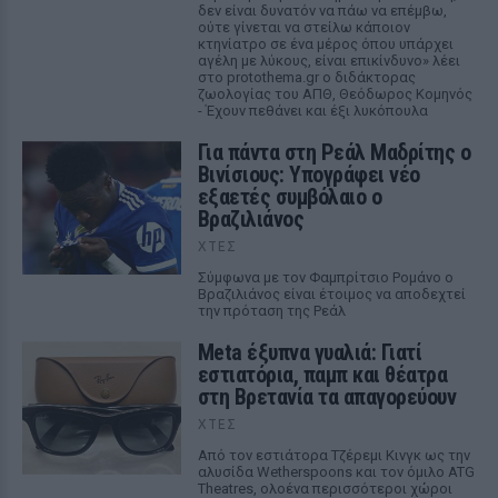
δεν είναι δυνατόν να πάω να επέμβω,
ούτε γίνεται να στείλω κάποιον
κτηνίατρο σε ένα μέρος όπου υπάρχει
αγέλη με λύκους, είναι επικίνδυνο» λέει
στο protothema.gr ο διδάκτορας
ζωολογίας του ΑΠΘ, Θεόδωρος Κομηνός
- Έχουν πεθάνει και έξι λυκόπουλα
Για πάντα στη Ρεάλ Μαδρίτης ο
Βινίσιους: Υπογράφει νέο
εξαετές συμβόλαιο ο
Βραζιλιάνος
ΧΤΕΣ
Σύμφωνα με τον Φαμπρίτσιο Ρομάνο ο
Βραζιλιάνος είναι έτοιμος να αποδεχτεί
την πρόταση της Ρεάλ
Meta έξυπνα γυαλιά: Γιατί
εστιατόρια, παμπ και θέατρα
στη Βρετανία τα απαγορεύουν
ΧΤΕΣ
Από τον εστιάτορα Τζέρεμι Κινγκ ως την
αλυσίδα Wetherspoons και τον όμιλο ATG
Theatres, ολοένα περισσότεροι χώροι