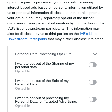
ΣΤΗΝ ΙΔΙΑ ΚΑΤΗΓΟΡΙΑ
opt-out request is processed you may continue seeing
interest-based ads based on personal information utilized by
Ο εκλεκτός του Τραμπ: Το
us or personal information disclosed to third parties prior to
κρυφό σχέδιο διαδοχής στην
your opt-out. You may separately opt-out of the further
ηγεσία του MAGA
disclosure of your personal information by third parties on the
IAB’s list of downstream participants. This information may
ΣΉΜΕΡΑ
also be disclosed by us to third parties on the
IAB’s List of
Ο Ντόναλντ Τραμπ φέρεται να έδωσε
Downstream Participants
that may further disclose it to other
ιδιωτικά το πιο ξεκάθαρο μέχρι σήμερα
third parties.
σήμα υπέρ του αντιπροέδρου ως
διαδόχου του στο Ρεπουμπλικανικό
Κόμμα, ενώ παράλληλα διατηρεί ανοιχτή
Personal Data Processing Opt Outs
την εξίσωση με τον Μάρκο Ρούμπιο.
I want to opt-out of the Sharing of my
Συμφωνία εξαγοράς για την
personal data.
EasyJet ‑ Στην αμερικανική
Opted In
Appolo για 6,65 δισ. ευρώ
I want to opt-out of the Sale of my
ΣΉΜΕΡΑ
Personal Data.
Μετά την απόσυρση από τη διαδικασία
Opted In
ανταγωνίστριας αμερικανικής
επενδυτικής εταιρίας
I want to opt-out of processing my
Personal Data for Targeted Advertising.
Θέουτα: «Οι κάτοικοι είναι
Opted In
ανήμποροι και γεμάτοι αγωνία»