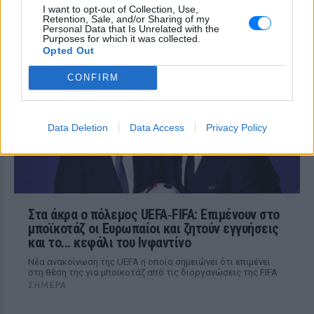
‑ 5.000 μετανάστες παραμένουν
I want to opt-out of Collection, Use,
Retention, Sale, and/or Sharing of my
στην περιοχή
Personal Data that Is Unrelated with the
Purposes for which it was collected.
ΣΉΜΕΡΑ
Opted Out
Όσα είπε ο πρόεδρος της Θέουτα
απευθυνόμενος στο Ευρωπαϊκό
CONFIRM
Κοινοβούλιο
Data Deletion
Data Access
Privacy Policy
Στα άκρα ο πόλεμος UEFA‑FIFA: Επιμένουν στο
μποϊκοτάζ οι Ευρωπαίοι και ζητούν εγγυήσεις
και το... κεφάλι του Ινφαντίνο
Νέα ανακοίνωση της UEFA η οποία σημειώνει ότι επιμένει
στη θέση της για μποϊκοτάζ από τις διοργανώσεις της FIFA
ΣΉΜΕΡΑ