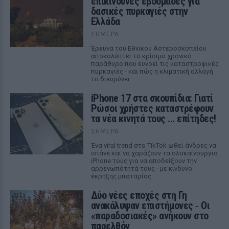
επικίνδυνες εβδομάδες για
δασικές πυρκαγιές στην
Ελλάδα
ΣΉΜΕΡΑ
Έρευνα του Εθνικού Αστεροσκοπείου
αποκαλύπτει το κρίσιμο χρονικό
παράθυρο που ευνοεί τις καταστροφικές
πυρκαγιές - και πώς η κλιματική αλλαγή
το διευρύνει.
iPhone 17 στα σκουπίδια: Γιατί
Ρώσοι χρήστες καταστρέφουν
τα νέα κινητά τους ... επίτηδες!
ΣΉΜΕΡΑ
Ένα viral trend στο TikTok ωθεί άνδρες να
σπάνε και να χαράζουν τα ολοκαίνουργια
iPhone τους για να αποδείξουν την
αρρενωπότητά τους - με κίνδυνο
έκρηξης μπαταρίας.
Δύο νέες εποχές στη Γη
ανακάλυψαν επιστήμονες ‑ Oι
«παραδοσιακές» ανήκουν στο
παρελθόν