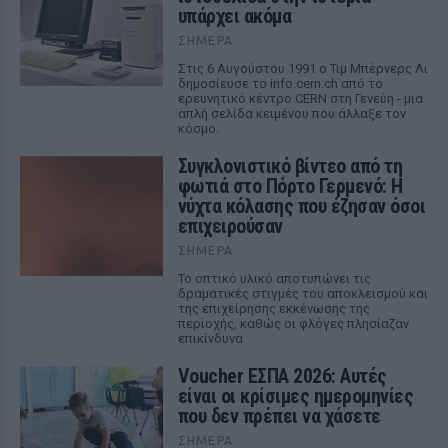
υπάρχει ακόμα
ΣΉΜΕΡΑ
Στις 6 Αυγούστου 1991 ο Τιμ Μπέρνερς Λι
δημοσίευσε το info.cern.ch από το
ερευνητικό κέντρο CERN στη Γενεύη - μια
απλή σελίδα κειμένου που άλλαξε τον
κόσμο.
Συγκλονιστικό βίντεο από τη
φωτιά στο Πόρτο Γερμενό: Η
νύχτα κόλασης που έζησαν όσοι
επιχειρούσαν
ΣΉΜΕΡΑ
Το οπτικό υλικό αποτυπώνει τις
δραματικές στιγμές του αποκλεισμού και
της επιχείρησης εκκένωσης της
περιοχής, καθώς οι φλόγες πλησίαζαν
επικίνδυνα
Voucher ΕΣΠΑ 2026: Αυτές
είναι οι κρίσιμες ημερομηνίες
που δεν πρέπει να χάσετε
ΣΉΜΕΡΑ