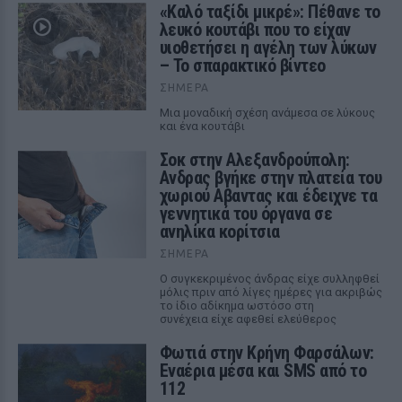
«Καλό ταξίδι μικρέ»: Πέθανε το
λευκό κουτάβι που το είχαν
υιοθετήσει η αγέλη των λύκων
– Το σπαρακτικό βίντεο
ΣΉΜΕΡΑ
Μια μοναδική σχέση ανάμεσα σε λύκους
και ένα κουτάβι
Σοκ στην Αλεξανδρούπολη:
Ανδρας βγήκε στην πλατεία του
χωριού Αβαντας και έδειχνε τα
γεννητικά του όργανα σε
ανηλίκα κορίτσια
ΣΉΜΕΡΑ
Ο συγκεκριμένος άνδρας είχε συλληφθεί
μόλις πριν από λίγες ημέρες για ακριβώς
το ίδιο αδίκημα ωστόσο στη
συνέχεια είχε αφεθεί ελεύθερος
Φωτιά στην Κρήνη Φαρσάλων:
Εναέρια μέσα και SMS από το
112