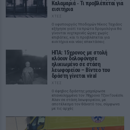
Καλαμαριά ‑ Τι προβλέπεται για
εισιτήρια
ΧΤΕΣ
Ο υφυπουργός Υποδομών Νίκος Ταχιάος
εξήγησε γιατί τα πρώτα δρομολόγια θα
γίνονται νυχτερινές ώρες χωρίς
επιβάτες, και τι προβλέπεται για
εισιτήρια και νέες επεκτάσεις.
ΗΠΑ: 15χρονος με στολή
κλόουν δολοφόνησε
ηλικιωμένο σε στάση
λεωφορείου – Βίντεο του
δράστη γίνεται viral
ΧΤΕΣ
Ο έφηβος δράστης μαχαίρωσε
επανειλημμένα τον 78χρονο Τζον Γουέσλι
Αλεν σε στάση λεωφορείου, με
αποτέλεσμα τον θάνατό του, σύμφωνα
με τις αρχές