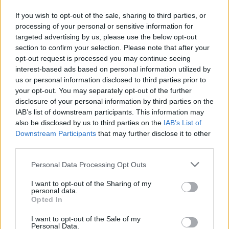
If you wish to opt-out of the sale, sharing to third parties, or
processing of your personal or sensitive information for
ΔΕΙΤΕ ΕΠΙΣΗΣ
targeted advertising by us, please use the below opt-out
section to confirm your selection. Please note that after your
ΣΤΗΝ ΙΔΙΑ ΚΑΤΗΓΟΡΙΑ
opt-out request is processed you may continue seeing
interest-based ads based on personal information utilized by
us or personal information disclosed to third parties prior to
«Θέλω τον μπαμπά μου»: Το
βίντεο της μεθυσμένης οδηγού
your opt-out. You may separately opt-out of the further
που σκότωσε νύφη ώρες μετά
disclosure of your personal information by third parties on the
τον γάμο της
IAB’s list of downstream participants. This information may
also be disclosed by us to third parties on the
IAB’s List of
ΧΤΕΣ
Downstream Participants
that may further disclose it to other
Η Jamie Lee Komoroski, με αλκοόλ
third parties.
τριπλάσιο του νόμιμου ορίου, έπεσε
πάνω στο golf cart των νεόνυμφων στο
Folly Beach - τώρα νέο υλικό από το
Personal Data Processing Opt Outs
αστυνομικό τμήμα αποκαλύπτει τη
συμπεριφορά της λίγο μετά τη μοιραία
I want to opt-out of the Sharing of my
σύγκρουση
personal data.
Opted In
Τροχαίο στις Σέρρες: «Έχασα τη
γυναίκα και το παιδί μου, τα
I want to opt-out of the Sale of my
έχασα όλα» ‑ Ο πόνος του
Personal Data.