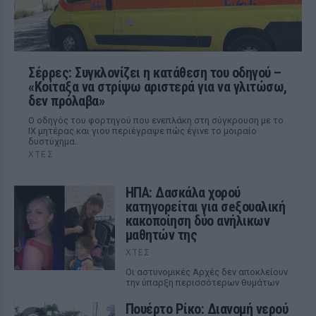
Σέρρες: Συγκλονίζει η κατάθεση του οδηγού –
«Κοίταξα να στρίψω αριστερά για να γλιτώσω,
δεν πρόλαβα»
Ο οδηγός του φορτηγού που ενεπλάκη στη σύγκρουση με το
ΙΧ μητέρας και γιου περιέγραψε πώς έγινε το μοιραίο
δυστύχημα.
ΧΤΕΣ
ΗΠΑ: Δασκάλα χορού
κατηγορείται για σeξουαλική
κακοποίηση δύο ανήλικων
μαθητών της
ΧΤΕΣ
Οι αστυνομικές Αρχές δεν αποκλείουν
την ύπαρξη περισσότερων θυμάτων
Πουέρτο Ρίκο: Διανομή νερού