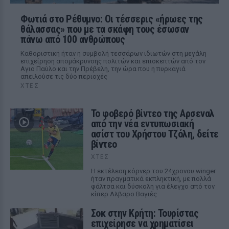
Φωτιά στο Ρέθυμνο: Οι τέσσερις «ήρωες της
θάλασσας» που με τα σκάφη τους έσωσαν
πάνω από 100 ανθρώπους
Καθοριστική ήταν η συμβολή τεσσάρων ιδιωτών στη μεγάλη
επιχείρηση απομάκρυνσης πολιτών και επισκεπτών από τον
Αγιο Παύλο και την Πρέβελη, την ώρα που η πυρκαγιά
απειλούσε τις δύο περιοχές
ΧΤΕΣ
Το φοβερό βίντεο της Αρσεναλ
από την νέα εντυπωσιακή
ασίστ του Χρήστου Τζόλη, δείτε
βίντεο
ΧΤΕΣ
Η εκτέλεση κόρνερ του 24χρονου winger
ήταν πραγματικά εκπληκτική, με πολλά
φάλτσα και δύσκολη για έλεγχο από τον
κίπερ Αλβαρο Βαγιές
Σοκ στην Κρήτη: Τουρίστας
επιχείρησε να χρηματίσει