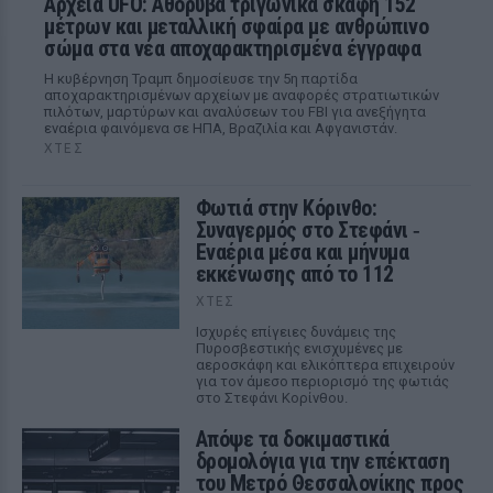
Αρχεία UFO: Αθόρυβα τριγωνικά σκάφη 152
μέτρων και μεταλλική σφαίρα με ανθρώπινο
σώμα στα νέα αποχαρακτηρισμένα έγγραφα
Η κυβέρνηση Τραμπ δημοσίευσε την 5η παρτίδα
αποχαρακτηρισμένων αρχείων με αναφορές στρατιωτικών
πιλότων, μαρτύρων και αναλύσεων του FBI για ανεξήγητα
εναέρια φαινόμενα σε ΗΠΑ, Βραζιλία και Αφγανιστάν.
ΧΤΕΣ
Φωτιά στην Κόρινθο:
Συναγερμός στο Στεφάνι ‑
Εναέρια μέσα και μήνυμα
εκκένωσης από το 112
ΧΤΕΣ
Ισχυρές επίγειες δυνάμεις της
Πυροσβεστικής ενισχυμένες με
αεροσκάφη και ελικόπτερα επιχειρούν
για τον άμεσο περιορισμό της φωτιάς
στο Στεφάνι Κορίνθου.
Απόψε τα δοκιμαστικά
δρομολόγια για την επέκταση
του Μετρό Θεσσαλονίκης προς