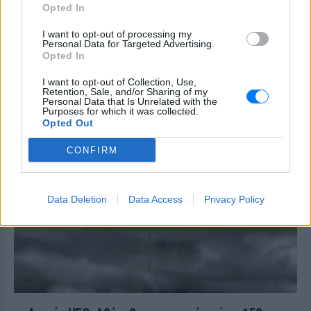
πατέρα
Opted In
ΧΤΕΣ
I want to opt-out of processing my
Personal Data for Targeted Advertising.
Μητέρα 43 ετών και ο 21χρονος γιος της
Opted In
σκοτώθηκαν σε μετωπική σύγκρουση με
φορτηγό στην επαρχιακή οδό Αμφίπολης
– Δράμας, κοντά στην Παλαιοκώμη.
I want to opt-out of Collection, Use,
Retention, Sale, and/or Sharing of my
Καταδίωξη στο κέντρο της
Personal Data that Is Unrelated with the
Purposes for which it was collected.
Θεσσαλονίκης: Έσπασαν το
Opted Out
τζάμι του οδηγού – «Μην κάνεις
μ@@@», του φώναζαν
CONFIRM
ΧΤΕΣ
Εξαιτίας των υψηλών ταχυτήτων το
λευκό όχημα έχασε τον έλεγχο και
Data Deletion
Data Access
Privacy Policy
καρφώθηκε πάνω σε κολονάκια.