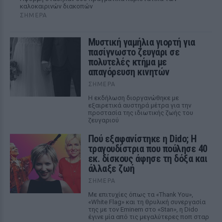
καλοκαιρινών διακοπών
ΣΉΜΕΡΑ
Μυστική γαμήλια γιορτή για
πασίγνωστο ζευγάρι σε
πολυτελές κτήμα με
απαγόρευση κινητών
ΣΉΜΕΡΑ
Η εκδήλωση διοργανώθηκε με
εξαιρετικά αυστηρά μέτρα για την
προστασία της ιδιωτικής ζωής του
ζευγαριού
Πού εξαφανίστηκε η Dido; Η
τραγουδίστρια που πούλησε 40
εκ. δίσκους άφησε τη δόξα και
άλλαξε ζωή
ΣΉΜΕΡΑ
Με επιτυχίες όπως τα «Thank You»,
«White Flag» και τη θρυλική συνεργασία
της με τον Eminem στο «Stan», η Dido
έγινε μία από τις μεγαλύτερες ποπ σταρ