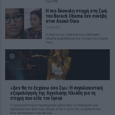
των 00s
Η πιο δύσκολη στιγμή στη ζωή
του Barack Obama δεν συνέβη
στον Λευκό Οίκο
ΣΉΜΕΡΑ
Η νύχτα που ο Barack και η Michelle
Obama φοβήθηκαν για τη ζωή της κόρης
τους
«Δεν θα το ξεχάσω όσο ζω»: Η συγκλονιστική
εξομολόγηση της Αγγελικής Ηλιάδη για τη
στιγμή που είδε τον Ιησού
Η τραγουδίστρια περιέγραψε μέσα από το Instagram μια
εμπειρία που λέει πως έζησε όταν ο γιος της νοσηλευόταν
στο νοσοκομείο της Αρτας.