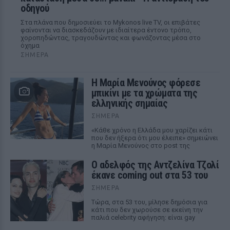
οδηγού
Στα πλάνα που δημοσιεύει το Mykonos live TV, οι επιβάτες
φαίνονται να διασκεδάζουν με ιδιαίτερα έντονο τρόπο,
χοροπηδώντας, τραγουδώντας και φωνάζοντας μέσα στο
όχημα
ΣΉΜΕΡΑ
Η Μαρία Μενούνος φόρεσε
μπικίνι με τα χρώματα της
ελληνικής σημαίας
ΣΉΜΕΡΑ
«Κάθε χρόνο η Ελλάδα μου χαρίζει κάτι
που δεν ήξερα ότι μου έλειπε» σημειώνει
η Μαρία Μενούνος στο post της
Ο αδελφός της Αντζελίνα Τζολί
έκανε coming out στα 53 του
ΣΉΜΕΡΑ
Τώρα, στα 53 του, μίλησε δημόσια για
κάτι που δεν χωρούσε σε εκείνη την
παλιά celebrity αφήγηση: είναι gay