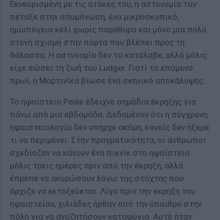
Εκνευρισμένη με τις ατάκες του, η αστυνομία τον
πέταξε στην απομόνωση, ένα μικροσκοπικό,
ημιυπόγειο κελί χωρίς παράθυρα και μόνο μια πολύ
στενή σχισμή στην πόρτα που βλέπει προς τη
θάλασσα. Η αστυνομία δεν το κατάλαβε, αλλά μόλις
είχε σώσει τη ζωή του Ludger. Γιατί το επόμενο
πρωί, η Μαρτινίκα βίωσε ένα σκηνικό αποκάλυψης.
Το ηφαίστειο Pelée έδειχνε σημάδια έκρηξης για
πάνω από μια εβδομάδα. Δεδομένου ότι η σύγχρονη
ηφαιστειολογία δεν υπήρχε ακόμη, κανείς δεν ήξερε
τι να περιμένει. Στην πραγματικότητα, οι άνθρωποι
σχεδίαζαν να κάνουν ένα πικνίκ στο ηφαίστειο
μόλις τρεις ημέρες πριν από την έκρηξη, αλλά
έπρεπε να ακυρώσουν λόγω της στάχτης που
άρχιζε να εκτοξεύεται. Λίγο πριν την έκρηξη του
ηφαιστείου, χιλιάδες ήρθαν από την ύπαιθρο στην
πόλη για να αναζητήσουν καταφύγιο. Αυτό ήταν