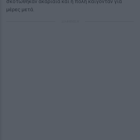
σκοτώθηκαν ακαριαία και η πόλη καίγονταν για
μέρες μετά.
ΔΙΑΦΗΜΙΣΗ