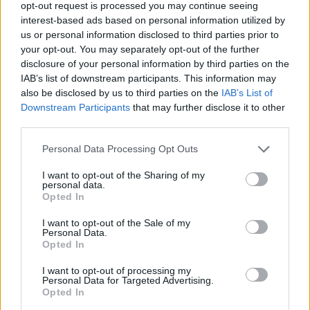
opt-out request is processed you may continue seeing
απομόνωση, αλλά ο Ludger αργότερα είπε σε όλους
interest-based ads based on personal information utilized by
ότι ήταν μόνο λόγω καυγά. Είτε έτσι είτε αλλιώς, η
us or personal information disclosed to third parties prior to
έκρηξη ήταν σωτήρια για τον Ludger Sylbaris.
your opt-out. You may separately opt-out of the further
disclosure of your personal information by third parties on the
Σήμερα, το κελί που έσωσε τη ζωή του Ludger είναι
IAB’s list of downstream participants. This information may
also be disclosed by us to third parties on the
IAB’s List of
επισκέψιμο στο St. Pierre (κεντρική φωτο). Η πόλη
Downstream Participants
that may further disclose it to other
δεν συνήλθε ποτέ από την καταστροφή. Ακόμη και
third parties.
σήμερα, πάνω από 100 χρόνια μετά, ο πληθυσμός
της πόλης είναι μόνο μερικές χιλιάδες. Το Pelée
Personal Data Processing Opt Outs
είναι ένα από τα πιο ενεργά ηφαίστεια στις
I want to opt-out of the Sharing of my
Δυτικές Ινδίες και πιθανότατα θα εκραγεί ξανά.
personal data.
Opted In
ΔΙΑΦΗΜΙΣΗ
I want to opt-out of the Sale of my
Personal Data.
Opted In
I want to opt-out of processing my
Personal Data for Targeted Advertising.
Opted In